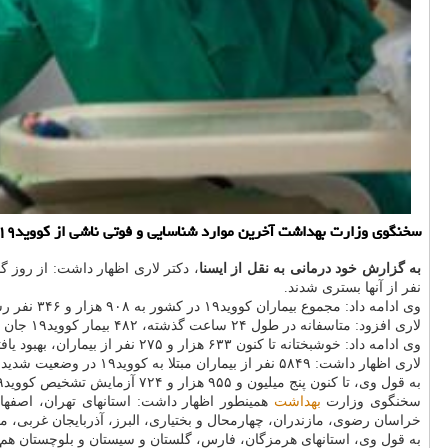
سخنگوی وزارت بهداشت آخرین موارد شناسایی و فوتی ناشی از كووید۱۹ در كشور طی ۲۴ ساعت گذشته را اعلام نمود.
به گزارش خود درمانی به نقل از ایسنا
نفر از آنها بستری شدند.
وی ادامه داد: مجموع بیماران کووید۱۹ در کشور به ۹۰۸ هزار و ۳۴۶ نفر رسید.
لاری افزود: متاسفانه در طول ۲۴ ساعت گذشته، ۴۸۲ بیمار کووید۱۹ جان خویش را از دست دادند و مجموع جان باختگان این بیماری به ۴۶ هزار و ۶۸۹ نفر رسید.
وی ادامه داد: خوشبختانه تا کنون ۶۳۳ هزار و ۲۷۵ نفر از بیماران، بهبود یافته و یا از بیمارستانها ترخیص شده اند.
لاری اظهار داشت: ۵۸۴۹ نفر از بیماران مبتلا به کووید۱۹ در وضعیت شدید این بیماری تحت مراقبت قرار دارند.
به قول وی، تا کنون پنج میلیون و ۹۵۵ هزار و ۷۲۴ آزمایش تشخیص کووید۱۹ در کشور انجام شده است.
سخنگوی وزارت
بهداشت
همینطور اظهار داشت: استانهای تهران، اصفهان
خراسان رضوی، مازندران، چهارمحال و بختیاری، البرز، آذربایجان غربی، 
به قول وی، استانهای هرمزگان، فارس، گلستان و سیستان و بلوچستان هم د