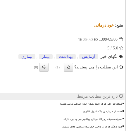
منبع:
خود درمانی
1399/09/06
16:39:50
5.0 / 5
تگهای خبر:
آزمایش
,
بهداشت
,
بیمار
,
بیماری
این مطلب را می پسندید؟
(0)
(1)
تازه ترین مطالب مرتبط
کدام خوراکی ها از لخته شدن خون جلوگیری می کنند؟
هشدار درباره ی یک آمپول لاغری
معجزه مصرف روزانه مولتی ویتامین برای این افراد
این دهک ها از پرداخت حق بیمه درمانی معاف شدند