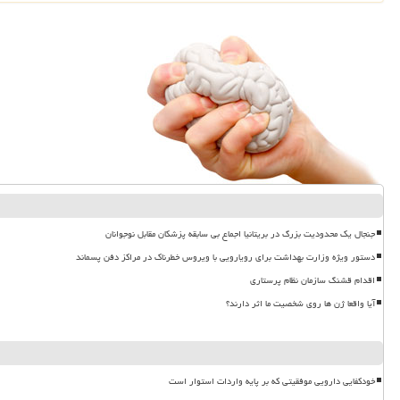
جنجال یک محدودیت بزرگ در بریتانیا اجماع بی سابقه پزشکان مقابل نوجوانان
دستور ویژه وزارت بهداشت برای رویارویی با ویروس خطرناک در مراکز دفن پسماند
اقدام قشنگ سازمان نظام پرستاری
آیا واقعا ژن ها روی شخصیت ما اثر دارند؟
خودکفایی دارویی موفقیتی که بر پایه واردات استوار است