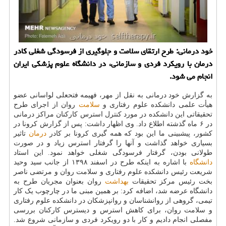
خود درمانی: طرح ارتقای سلامت و جلوگیری از فرسودگی شغلی كادر
درمان با رویكرد فردی و سازمانی، در دانشگاه علوم پزشكی ایران
انجام می شود.
به گزارش خود درمانی به نقل از مهر، فهیمه فتحعلی لواسانی عضو
هیأت علمی دانشکده علوم رفتاری و
سلامت
روان از اجرای طرح
تحقیقاتی این دانشکده در مورد کنترل استرس کارکنان مراکز درمانی
در ۶ ماه گذشته اطلاع داد. وی اظهار داشت: پس از گزارش کرونا در
کشور، پیشبینی ما این بود که همه گیری کرونا بر کادر
درمان
تاثیر
بسیاری خواهد گذاشت و آنها را گرفتار استرس زیاد و در صورت
طولانی بودن، گرفتار فرسودگی شغلی خواهد نمود. این استاد
دانشگاه
با اشاره به اینکه طرح در اسفند ۱۳۹۸ از جانب سید وحید
شریعت رئیس دانشکده علوم رفتاری و سلامت روان و مرتضی ناصر
بخت رئیس مرکز تحقیقات
بهداشت
روان بعنوان مجریان طرح به
دانشگاه عرضه شد، اضافه کرد: بر همین مبنی ما در چارچوب یک کار
تیمی، گروهی از روانشناسان و روانپزشکان در دانشکده علوم رفتاری
و سلامت روان، برای کاهش استرس و دیسترس کارکنان بررسی
مفصلی انجام دادیم و کار با دو رویکرد فردی و سازمانی شروع شد.