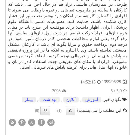
طرحی در بیمارستان هاشمی نژاد هم در حال اجرا می باشد که
کارکنان با سابقه در چارچوب تیم های دو نفره داوطلب می شوند تا
افرادی را که تازه کار هستند و امکان دارد بیشتر تحت تاثیر این فشار
کاری شکننده باشند، حمایت کنند. عضو هیأت علمی دانشگاه علوم
پزشکی ایران، اظهار داشت: برای موفقیت این طرح باید بر مبنای
هرم نیازهای افراد حرکت نماییم. در درجه اول نیازهای اساسی آنها
رفع گردد یعنی لوازم محافظت شخصی کادر درمان تأمین شود. در
درجه دوم پرداخت حقوق و مزایا بگونه ای باشد تا کارکنان مشکل
معیشتی نداشته باشند. وی با اشاره به اینکه ما در این پروژه تحقیقی
به پاداش های مالی و غیرمالی توجه کردیم، اضافه کرد: مرخصی
تشویقی، قرارداد با مکان های تفریحی جهت استفاده کادر درمان و
خانواده آنها، مثال هایی برای عرضه پاداش های غیرمالی است.
1399/06/29
14:52:15
2098
5.0 / 5
تگهای خبر:
آموزش
,
آنلاین
,
بهداشت
,
بیمار
این مطلب را می پسندید؟
(0)
(1)
X