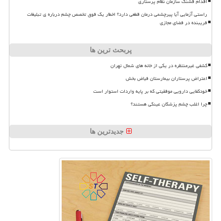
اقدام قشنگ سازمان نظام پرستاری
راستی آزمایی آیا پیرچشمی درمان قطعی دارد؟ اخطار یک فوق تخصص چشم درباره ی تبلیغات
فریبنده در فضای مجازی
پربحث ترین ها
کشفی غیرمنتظره در یکی از خانه های شمال تهران
اعتراض پرستاران بیمارستان فیاض بخش
خودکفایی دارویی موفقیتی که بر پایه واردات استوار است
چرا اغلب چشم پزشکان عینکی هستند؟
جدیدترین ها