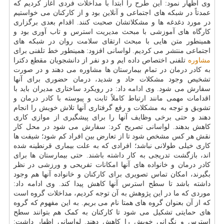
وی اظهار نمود: این طرح را ابتدا با مداخلات فردی آغاز کردیم که
عمدتاً در شبکه های اجتماعی و آنلاین بود و از کارکنان می خواستیم
در مورد دغدغه ها و مشکلاتشان صحبت کنند. اقدام بعدی برگزاری
کارگاه های آموزشی با مبحث مدیریت استرس و تاب آوری بود و
همینطور متن هایی با مبحث ارتقای سلامت روان در شبکه های
اجتماعی منتشر می کردیم. لواسانی افزود: همینطور خط تلفنی برای
مشاوره
تلفنی اختصاص داده ایم و دو نفر از دانشجویان مقطع دکترا
به کادر درمان در تمام بیمارستان ها مشاوره می دهند و در صورت
تشخیص وجود مشکلات حاد و شدید، درمان حضوری برای آنها
سفارش می شود. وی ادامه داد: در رویکرد ساختاری مدیران باید با
اقدامات مهمی مانند ارتباط کاملاً ثابت و پیوسته با کادر درمان و
تشویق و توجه به مشکلات و رفع گرفتاری آنها تلاش خویش را انجام
دهند و حتی برخی وظایف آنها را برای پیشگیری از موازی کاری
کاهش بدهند. لواسانی تصریح کرد: سفارش می شود در محل کار
نقش هر کس مشخص شود تا از تعارض بین افراد کم شود؛ شیفت ها
کاری خیلی طولانی نباشد؛ افرادی که به علت بیماری قرنطینه شده
اند، بازگشت تدریجی به کار داشته باشند. حتی بیمارستان ها برای
کادر درمان و خانواده های آنها امکانات تفریحی و ورزشی در نظر
بگیرند، امکان تماس تصویری برای کارکنان و خانواده آنها هم وجود
داشته باشد تا سطح استرس آنها کاهش پیدا کند. وی ادامه داد:
موردی که ما در این پژوهش به آن توجه کردیم، مداخلات گروه است
که از آن بعنوان گروه های همتا نام می بریم. به این مفهوم که گروه
های حمایتی تشکیل می شود تا کارکنان به کمک هم بتوانند سطح
استرس و نگرانی خویش را کاهش دهند. لواسانی اظهار داشت: