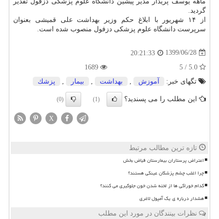
ماهه یوسف پریدار مدیر پیشین دانشگاه علوم پزشکی دزفول تقدیر
گردید.
از ۱۴ شهریور با ابلاغ حکم وزیر بهداشت علی قمیشی بعنوان
سرپرست دانشگاه علوم پزشکی دزفول منصوب شده است.
1399/06/28
20:21:33
1689
5.0 / 5
تگهای خبر:
آموزش
,
بهداشت
,
بیمار
,
پزشك
این مطلب را می پسندید؟
(0)
(1)
X
تازه ترین مطالب مرتبط
اعتراض پرستاران بیمارستان فیاض بخش
چرا اغلب چشم پزشکان عینکی هستند؟
کدام خوراکی ها از لخته شدن خون جلوگیری می کنند؟
هشدار درباره ی یک آمپول لاغری
نظرات بینندگان در مورد این مطلب