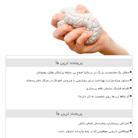
پربیننده ترین ها
جنجال یک محدودیت بزرگ در بریتانیا اجماع بی سابقه پزشکان مقابل نوجوانان
دستور ویژه وزارت بهداشت برای رویارویی با ویروس خطرناک در مراکز دفن پسماند
اقدام قشنگ سازمان نظام پرستاری
آیا واقعا ژن ها روی شخصیت ما اثر دارند؟
پربحث ترین ها
اعتراض پرستاران بیمارستان فیاض بخش
خودکفایی دارویی موفقیتی که بر پایه واردات استوار است