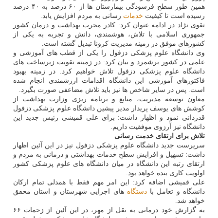
همین طور سطح فرسودگی بیمارستان ها از ۶۰ درصد به ۴۰ درصد
رسیده است تا کیفیت
خدمات
رسانی به مردم افزایش یابد.
تقوی نژاد در ادامه عنوان کرد: کادر مجرب بهداشت و درمان کشور
جمهوری اسلامی با تلاش، هوشمندی، دانش و تجربه به یکی از
کشورهای موفق در زمینه مدیریت کرونا تبدیل گشته است.
وی دانشگاه علوم پزشکی دزفول را یکی از قطب های آموزشی و
علمی در کشور برشمرد و بیان کرد: در زمینه تقویت زیرساخت های
دانشگاه علوم پزشکی دزفول تلاش خواهیم کرد. در زمینه بهبود
فاکتورهای آموزشی این دانشگاه اقدامات ارزشمندی انجام شده
است. پس در سایر شاخص ها نیز باید تلاش مضاعفی صورت بگیرد.
معاون توسعه مدیریت، منابع و برنامه ریزی وزارت بهداشت از
کوشش های یوسف پریدار مدیر پیشین دانشگاه علوم پزشکی دزفول
قدردانی نمود و اظهار داشت: برای علی قمیشی رئیس جدید این
دانشگاه نیز آرزوی موفقیت داریم.
تلاش برای ارتقای خدمت رسانی
سرپرست جدید دانشگاه علوم پزشکی دزفول نیز در این آئین اظهار
داشت: تسهیل و افزایش سطح خدمات بهداشتی و درمانی به مردم و
ارتقای رتبه این دانشگاه در میان دانشگاه های علوم پزشکی کشور
اولویت کاری بنده خواهد بود.
علی قمیشی اضافه کرد: این امر مهم فقط با همدلی تمام ارکان
دانشگاه و تعامل با
دستگاه
های اجرایی شهرستان و استان محقق
خواهد شد.
به گزارش خود درمانی به نقل از مهر، در این آئین از زحمات ۶۶