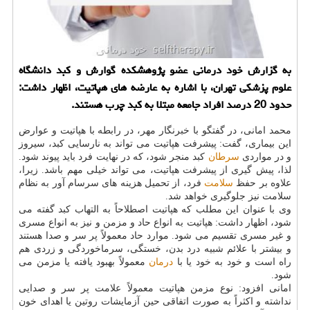
به گزارش خود درمانی عضو پژوهشكده گوارش و كبد دانشگاه
علوم پزشكی تهران، با اشاره به عارضه های هپاتیت، اظهار داشت:
حدود 20 درصد افراد جامعه مبتلا به كبد چرب هستند.
محمد امانی، در گفتگو با خبرنگار مهر، در رابطه با هپاتیت و عوارض
این بیماری، گفت: پیشرفت هپاتیت می تواند به نارسایی کبد، سیروز
و در مواردی
سرطان
کبد منجر شود، که در نهایت فرد باید پیوند شود.
لذا، پیش گیری از پیشرفت هپاتیت، می تواند خیلی مهم باشد. زیرا،
علاوه بر حفظ
سلامت
فرد، از تحمیل هزینه های سرسام آور به نظام
سلامت نیز جلوگیری خواهد شد.
وی با عنوان این مطلب که هپاتیت اصطلاحاً به التهاب کبد گفته می
شود، اظهار داشت: هپاتیت به انواع حاد و مزمن و نیز به انواع مسری
و غیر مسری تقسیم می شود. موارد حاد معمولاً پر سر و صدا هستند
و بیشتر با علائم شبیه درد بدن، خستگی، سرماخوردگی و زردی هم
راه است و خود به خود یا با
درمان
معمولاً بهبود یافته یا مزمن می
شود.
امانی افزود: نوع مزمن هپاتیت معمولاً علامت پر سر و صدایی
نداشته و اکثراً به صورت اتفاقی حین آزمایشات روتین یا اهدای خون