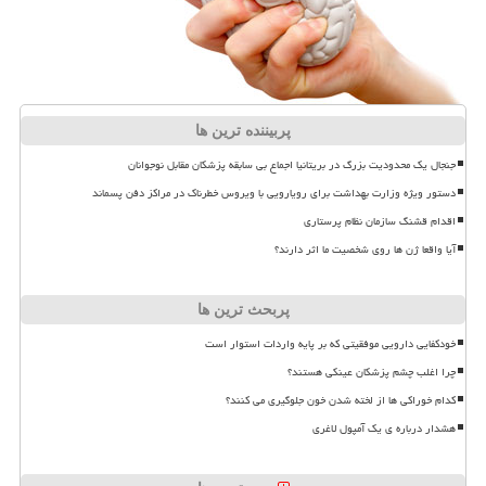
پربیننده ترین ها
جنجال یک محدودیت بزرگ در بریتانیا اجماع بی سابقه پزشکان مقابل نوجوانان
دستور ویژه وزارت بهداشت برای رویارویی با ویروس خطرناک در مراکز دفن پسماند
اقدام قشنگ سازمان نظام پرستاری
آیا واقعا ژن ها روی شخصیت ما اثر دارند؟
پربحث ترین ها
خودکفایی دارویی موفقیتی که بر پایه واردات استوار است
چرا اغلب چشم پزشکان عینکی هستند؟
کدام خوراکی ها از لخته شدن خون جلوگیری می کنند؟
هشدار درباره ی یک آمپول لاغری