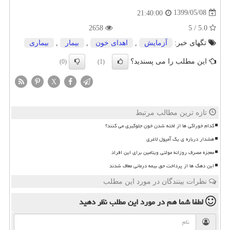
1399/05/08
21:40:00
2658
5.0 / 5
تگهای خبر:
آزمایش
,
اهدای خون
,
بیمار
,
بیماری
این مطلب را می پسندید؟
(0)
(1)
X
تازه ترین مطالب مرتبط
کدام خوراکی ها از لخته شدن خون جلوگیری می کنند؟
هشدار درباره ی یک آمپول لاغری
معجزه مصرف روزانه مولتی ویتامین برای این افراد
این دهک ها از پرداخت حق بیمه درمانی معاف شدند
نظرات بینندگان در مورد این مطلب
لطفا شما هم
در مورد این مطلب
نظر دهید