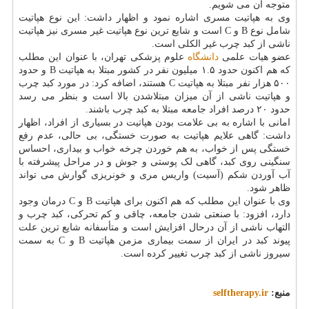
متوجه آن می شویم.
وی به هپاتیت مسری اشاره نمود و اظهار داشت: این نوع هپاتیت
شامل نوع B و C است و شایع ترین نوع هپاتیت غیر مسری نیز هپاتیت
ناشی از کبد چرب غیر الکلی است.
عضو هیات علمی
دانشگاه
علوم پزشکی تهران، با عنوان این مطلب
که هم اکنون حدود ۱.۵ میلیون نفر در کشور مبتلا به هپاتیت B و حدود
۵۰۰ هزار نفر مبتلا به هپاتیت C هستند، اضافه کرد: در مورد کبد چرب
و هپاتیت ناشی از آن میزان مبتلاشدن بالا است و بنظر می رسد
حدود ۲۰ درصد افراد جامعه مبتلا به کبد چرب باشند.
امانی با اشاره به بی علامت بودن هپاتیت در بسیاری از افراد، اظهار
داشت: گاهی علایم هپاتیت به صورت خستگی، بی حالی، عدم رفع
خستگی پس از خواب، به هم خوردن چرخه خواب و بیداری، احساس
سنگینی روی کبد، گاهی لک پوستی و جوش و در مراحل پیشرفته با
آب آوردن شکم (آسیت) واریس مری و خونریزی گوارش می تواند
ظاهر شود.
وی با عنوان این مطلب که هم اکنون برای هپاتیت B و C درمان وجود
دارد، افزود: با صنعتی شدن جامعه، چاقی و کم تحرکی، کبد چرب و
التهاب ناشی از آن درحال افزایش است و متأسفانه شایع ترین علت
پیوند کبد در ایران از سمت بیماری مزمن هپاتیت B و C به سمت
سیروز ناشی از کبد چرب تغییر کرده است.
منبع:
selftherapy.ir