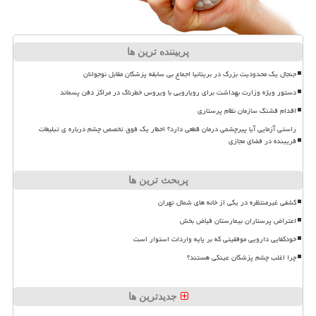
پربیننده ترین ها
جنجال یک محدودیت بزرگ در بریتانیا اجماع بی سابقه پزشکان مقابل نوجوانان
دستور ویژه وزارت بهداشت برای رویارویی با ویروس خطرناک در مراکز دفن پسماند
اقدام قشنگ سازمان نظام پرستاری
راستی آزمایی آیا پیرچشمی درمان قطعی دارد؟ اخطار یک فوق تخصص چشم درباره ی تبلیغات
فریبنده در فضای مجازی
پربحث ترین ها
کشفی غیرمنتظره در یکی از خانه های شمال تهران
اعتراض پرستاران بیمارستان فیاض بخش
خودکفایی دارویی موفقیتی که بر پایه واردات استوار است
چرا اغلب چشم پزشکان عینکی هستند؟
جدیدترین ها