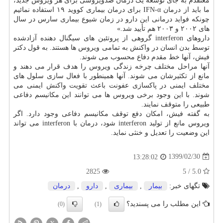
معتقدم به جای توسعه یک درمان ضدویروسی برای هر ویروس جدید،
ما باید از درمان IFN-α برای درمان بیماری کووید ۱۹ استفاده نمائیم
چونکه فواید درمانی این دارو در زمان شیوع بیماری سارس در سال
های ۲۰۰۲ و ۲۰۰۳ هم تأیید شد.»
داروهای interferon گروهی از پروتئین های سیگنال دهنده آزادشده
توسط بدن انسان در واکنش به تمامی ویروس ها هستند. به قول دکتر
فیش، آنها خط مقدم دفاع محسوب می شوند.
آنها مراحل مختلف چرخه زندگی ویروس را هدف قرار می دهند و
مانع از تکثیرشان می شوند. آنها همینطور با فعال سازی سلول های
مختلف ایمنی در پاکسازی عفونت باعث تقویت واکنش ایمنی می
شوند. با این وجود برخی ویروس ها می توانند این مکانیسم دفاعی
طبیعی را متوقف نمایند.
به گفته فیش، امکان دفع توقف مکانیسم دفاعی وجود دارد. اگر
ویروس مانع از تولید interferon شود، درمان با interferon می تواند
این وضعیت را تعدیل و خنثی نماید.
1399/02/30
13:28:02
2825
5.0 / 5
تگهای خبر:
بیمار
,
بیماری
,
دارو
,
درمان
این مطلب را می پسندید؟
(0)
(1)