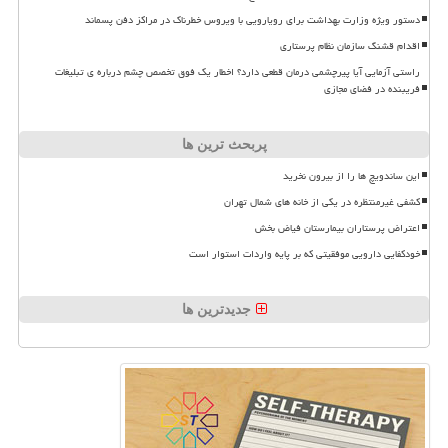
دستور ویژه وزارت بهداشت برای رویارویی با ویروس خطرناک در مراکز دفن پسماند
اقدام قشنگ سازمان نظام پرستاری
راستی آزمایی آیا پیرچشمی درمان قطعی دارد؟ اخطار یک فوق تخصص چشم درباره ی تبلیغات
فریبنده در فضای مجازی
پربحث ترین ها
این ساندویچ ها را از بیرون نخرید
کشفی غیرمنتظره در یکی از خانه های شمال تهران
اعتراض پرستاران بیمارستان فیاض بخش
خودکفایی دارویی موفقیتی که بر پایه واردات استوار است
جدیدترین ها