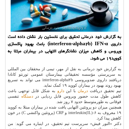
به گزارش خود درمانی تحقیق برای نخستین بار نشان داده است
داروی interferon-alpha۲b) IFN-α) باعث بهبود پاكسازی
ویروس و كاهش میزان نشانگرهای التهابی در بیماران مبتلا به
كووید۱۹ می شود.
به گزارش خود درمانی به نقل از مهر، تیمی از محققان بین المللی
به سرپرستی مؤسسه تحقیقاتی بیمارستان عمومی تورنتو کانادا
دریافتند داروی ضدویروسی interferon-alpha۲b می تواند به تسریع
بهبود روند بهبود در بیماران کووید ۱۹ کمک نماید.
تیم تحقیق دریافت
درمان
با این
دارو
به شکل قابل توجهی باعث
کاهش طول مدت حضور ویروس قابل ردیابی در
دستگاه
تنفسی
فوقانی به طورمتوسط حدود ۷ روز شد.
همچنین میزان دو پروتئین التهابی یافت شده در بیماران مبتلا به کووید
۱۹ معروف به interleukin(IL)-۶ و CRP (پروتئین واکنشی C) در خون
کاهش پیدا کرد.
دکتر «النور فیش» سرپرست تیم تحقیق، در اینباره می گوید: من