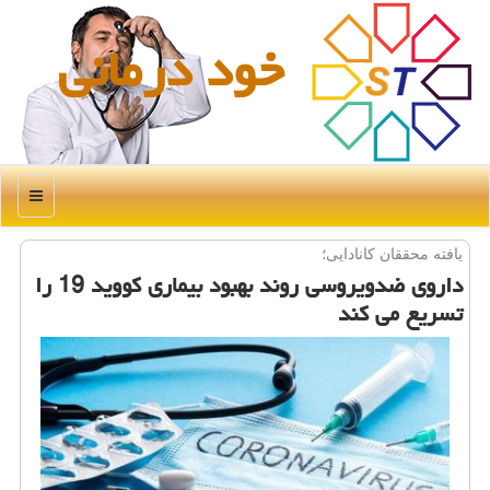
خود درمانی
منو
یافته محققان كانادایی؛
داروی ضدویروسی روند بهبود بیماری كووید 19 را
تسریع می كند