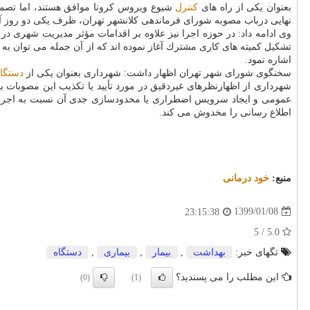
بعنوان یكی از راه های
كنترل
شیوع ویروس كرونا موافق هستند، اما تصمیم 
نهایی درباب مصوبه شورای فرماندهی كلانشهر تهران، ظرف یكی دو روز آ
وی ادامه داد: در حوزه اجرا نیز علاوه بر اقدامات مؤثر مدیریت شهری د
تشكیل كمیته های كاری مشترك آغاز نموده اند كه از آن جمله می توان ب
اشاره نمود.
سخنگوی شورای شهر تهران اظهار داشت: شهرداری بعنوان یكی از
دستگا
شهرداری از اظهارنظرهای غیردقیق در مورد تأیید یا تكذیب این مصوبات 
عمومی و ایجاد سرویس اضطراری یا محدودسازی جدی آن نسبت به اجرای د
اطلاع رسانی را مخدوش می كند.
منبع:
خود درمانی
1399/01/08
23:15:38
5.0 / 5
تگهای خبر:
بهداشت
,
بیمار
,
بیماری
,
دستگاه
این مطلب را می پسندید؟
(0)
(1)