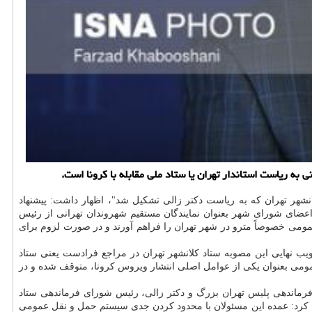
به ریاست استاندار تهران یا ستاد ملی مقابله با كرونا است.
انشهر تهران كه به ریاست دكتر زالی تشكیل شد"، اظهار داشت: پیشنهاد
ای شورای شهر بعنوان نمایندگان مستقیم شهروندان تهرانی از رئیس
عمومی خصوصاً مترو در شهر تهران را فراهم آورند و در صورت لزوم برای
ب نهایی این مصوبه ستاد كلانشهر تهران در مراجع فرادست یعنی ستاد
مومی بعنوان یكی از عوامل اصلی انتشار ویروس كرونا، متوقف شده و در
، فرماندهی پلیس تهران بزرگ و دكتر زالی، رئیس شورای فرماندهی ستاد
افه كرد: عمده این مسئولان با محدود كردن جدی سیستم حمل و نقل عمومی