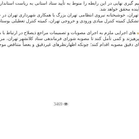
گیری نهایی در این رابطه را منوط به تأیید ستاد استانی به ریاست استاندار 
ینده محقق خواهد شد.
ر تهران، خوشبختانه نیروی انتظامی تهران بزرگ با همكاری شهرداری تهران د
ه تشكیل كمیته كنترل مبادی ورودی و خروجی تهران، كمیته كنترل تعطیلی بوست
ه
های اجرایی ملزم به اجرای مصوبات و تصمیمات مراجع ذیصلاح در ارتباط با م
بپرهیزند و كمی تأمل كنند تا مصوبه شورای فرماندهی ستاد كلانشهر تهران،
قیق مصوبه اقدام كنند؛ چونكه اظهارنظرهای غیردقیق و بعضاً متناقض مو
3469