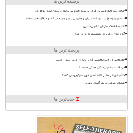
پربیننده ترین ها
جنجال یک محدودیت بزرگ در بریتانیا اجماع بی سابقه پزشکان مقابل نوجوانان
دستور ویژه وزارت بهداشت برای رویارویی با ویروس خطرناک در مراکز دفن پسماند
اقدام قشنگ سازمان نظام پرستاری
آیا واقعا ژن ها روی شخصیت ما اثر دارند؟
پربحث ترین ها
خودکفایی دارویی موفقیتی که بر پایه واردات استوار است
چرا اغلب چشم پزشکان عینکی هستند؟
کدام خوراکی ها از لخته شدن خون جلوگیری می کنند؟
هشدار درباره ی یک آمپول لاغری
جدیدترین ها