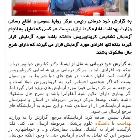
به گزارش خود درمانی رئیس مركز روابط عمومی و اطلاع رسانی
وزارت بهداشت اشاره كرد: نیازی نیست هر كسی كه تمایل به انجام
آزمایش تشخیص كروناویروس داشته باشد مورد آزمایش قرار
گیرد؛ بلكه تنها افرادی مورد آزمایش قرار می گیرند كه دارای شرح
حال مشكوك باشند.
به گزارش خود درمانی به نقل از ایسنا
، دكتر كیانوش جهانپور درباب
اینكه چه افرادی باید به مراكز درمانی برای شناسایی كروناویروس
بازگشت كنند، اظهار داشت: در هیچ جای دنیا شرایط به این منوال
نیست كه اگر شخصی احساس كرد به كروناویروس مبتلا است با
مراجعه به مراكز درمانی فورا مورد آزمایش های ویژه قرار گیرد اما،
اگر بیماری دارای علایم شبه آنفلوآنزا باشد و شرح حال مشكوك
داشته باشد، توسط مركز درمانی مربوطه در استان و شهرستان
نمونه آزمایشگاهی از او ستاندن شده و این نمونه به آزمایشگاه های
مرجع ارسال می شود.
ایشان سپس اضافه كرد: آزمایشگاه مرجع، گزارش را به وزارت
بهداشت
یا
دانشگاه
علوم پزشكی مربوطه ارسال می كند، فلذا
بازگشت افراد به كلینیك، مطب، بیمارستان و... و خوداظهاری در
خصوص این كه تمایل به انجام آزمایش حتی با وجود اینكه خودشان