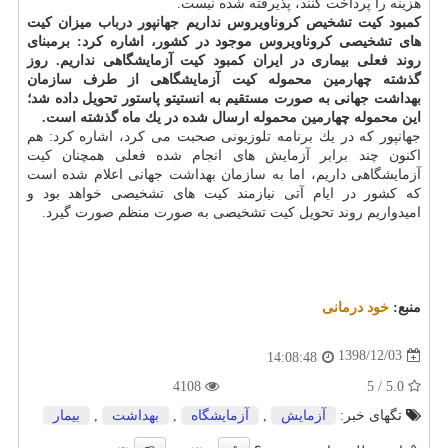
هزینه را پرداخت كنند، پذیرفته شده نیست.
كمبود كیت تشخیص كروناویروس نداریم
جهانپور درباب میزان كیت
های تشخیصی كروناویروس موجود در كشور، اشاره كرد: برمبنای
روند فعلی بیماری در ایران كمبود كیت آزمایشگاهی نداریم. روز
گذشته چهارمین محموله كیت آزمایشگاهی از طرف سازمان
بهداشت جهانی به صورت مستقیم به انستیتو پاستور تحویل داده شد؛
این محموله چهارمین محموله ارسال شده در یك ماه گذشته است.
جهانپور كه در یك برنامه تلوزیونی صحبت می كرد، اشاره كرد: هم
اكنون چند برابر آزمایش های انجام شده فعلی همچنان كیت
آزمایشگاهی داریم، اما به سازمان بهداشت جهانی اعلام شده است
كه كشور در ایام آتی نیازمند كیت های تشخیصی خواهد بود و
امیدواریم روند تحویل كیت تشخیصی به صورت منظم صورت گیرد.
منبع:
خود درمانی
1398/12/03
14:08:48
4108
5.0 / 5
تگهای خبر:
آزمایش
,
آزمایشگاه
,
بهداشت
,
بیمار