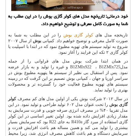
خود درمانی: تاریخچه مدل های كولر گازی بوش را در این مطلب به
شما به صورت كامل معرفی و توضیح خواهیم داد.
تاریخچه مدل های
کولر گازی بوش
را در این مطلب به شما به
صورت کامل معرفی و توضیح خواهیم داد. کمپانی
بوش
از سال ۲۰۰۷
شروع به تولید سیستم های تهویه مطبوع نمود که در ابتدا با اسپلیت یا
کولر گازی ۲ تکه این فرایند را آغاز نمود.
در همان ابتدا شرکت بوش مدل های فراوانی را از جمله
مدل
B1ZMIx725
،
B1ZMIx922
و غیره را تولید و به بازار عرضه
نمود. پس از استقبال بی نظیر از سیستم ها یتهویه مطبوع بوش در
سراسر اورپا و جهان ، کمپانی بوش تصمیم بر این گرفت که در زمینه
سیستم های تهویه مطبوع فعالیت خود را گسترده تر و محصولات
بهتری را تولید نماید.
در سال ۲۰۱۲ شرکت بوش یکی از اولین مدل های کم مصرف
کولر
گازی بوش
را تحت عنوان مدل ۶۰۲ تولید طراحی و تولید نمود. در این
مدل تقریبا ۴۰% در مصرف انرژی صرفه جویی و قدرت سرمایش به
مقدار زیادی افزایش داده شده بود. اولین تغییر اساسی در این کولر
گازی استفاده از مبرد گاز
R410a
به جای
R22
بود که سرمایش بسیار
بیشتری را تولید می کند و همین مساله هم باعث افزایش قدرت و
سرمایش دستگاه و هم باعث کاهش مصرف انرژی شد، زیرا محیط