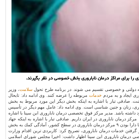
ی را برای مراكز درمان ناباروری بخش خصوصی در نظر بگیرند.
ه دولتی و خصوصی تقسیم می شوند. در برنامه طرح تحول
سلامت
، وزیر
ری ایجاد و به مردم
خدمات
مربوطه را عرضه كنند. وی ادامه داد: تابحال
داشت. صادقی تبار با اشاره به اینكه بخش دیگر این مورد مربوط به بخش
، زنان و جنین شناسی است. وی ادامه داد: عامل مهم دیگر در تأسیس
اشته باشد. مدیر مركز فوق تخصصی درمان ناباروری ابن سینا با اشاره
به اینكه تعداد مراكز ناباروری در كشور نسبت به چند سال گذشته حدود ۳۰ الی ۳۵ درصد افزایش یافته است، خاطرنشان كرد: هم اكنون بیشتر از ۱۰۰ مركز درمان ناباروری در ایران داریم. صادقی تبار با اشاره به اینكه جهاد
دانشگاهی یكی از مراكزی است كه تابحال اقدامات فراوانی در حوزه درمان ناباروری انجام داده است، افزود: جهاد دانشگاهی یكی از نهادهایی است كه با دارا بودن ۹ مركز درمان ناباروری در سطح كشور، آمادگی كمك به بخش
رفتن خدمات درمان ناباروری، تصریح كرد: كاربردی ترین اقدام وزارت
صی درمان ناباروری ابن سینا اظهار داشت: اخیرا مجلس شورای اسلامی