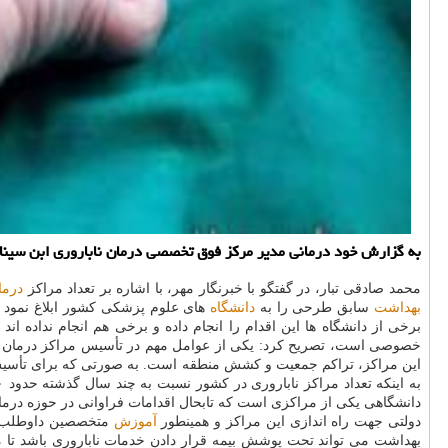
به گزارش خود درمانی مدیر مركز فوق تخصصی درمان ناباروری ابن سینا،
محمد صادقی تبار، در گفتگو با خبرنگار مهر، با اشاره بر تعداد مراكز
درما
بهداشت
سابق طرحی را به
دانشگاه
های علوم پزشكی كشور ابلاغ نمود و 
برخی از دانشگاه ها این اقدام را انجام داده و برخی هم انجام نداده ا
خصوصی است، تصریح كرد: یكی از عوامل مهم در تأسیس مراكز درمان نا
این مراكز، تراكم جمعیت و كشش منطقه است. به صورتی كه برای تأسیس ی
دولتی جهت راه اندازی این مراكز و همینطور
آموزش
متخصصین داوطلب فع
بهداشت می تواند تحت پوشش بیمه قرار دادن خدمات ناباروری باشد تا 