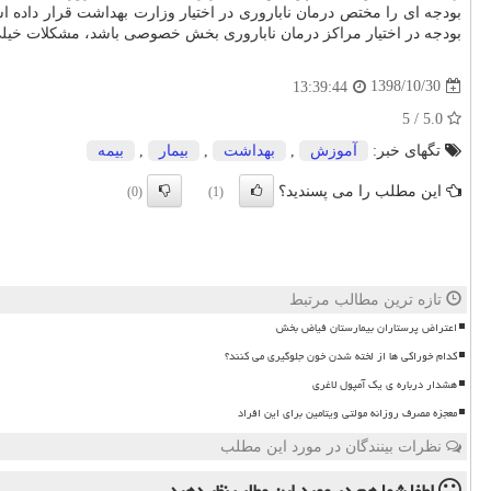
بودجه ای را مختص درمان ناباروری در اختیار وزارت بهداشت قرار داده
بودجه در اختیار مراكز درمان ناباروری بخش خصوصی باشد، مشكلات خیلی 
1398/10/30
13:39:44
5.0 / 5
تگهای خبر:
آموزش
,
بهداشت
,
بیمار
,
بیمه
این مطلب را می پسندید؟
(0)
(1)
تازه ترین مطالب مرتبط
اعتراض پرستاران بیمارستان فیاض بخش
کدام خوراکی ها از لخته شدن خون جلوگیری می کنند؟
هشدار درباره ی یک آمپول لاغری
معجزه مصرف روزانه مولتی ویتامین برای این افراد
نظرات بینندگان در مورد این مطلب
لطفا شما هم
در مورد این مطلب
نظر دهید