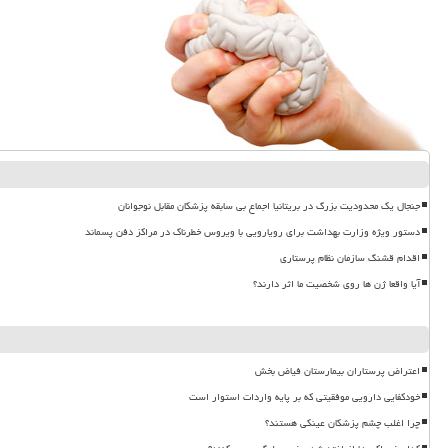
جنجال یک محدودیت بزرگ در بریتانیا اجماع بی سابقه پزشکان مقابل نوجوانان
دستور ویژه وزارت بهداشت برای رویارویی با ویروس خطرناک در مراکز دفن پسماند
اقدام قشنگ سازمان نظام پرستاری
آیا واقعا ژن ها روی شخصیت ما اثر دارند؟
اعتراض پرستاران بیمارستان فیاض بخش
خودکفایی دارویی موفقیتی که بر پایه واردات استوار است
چرا اغلب چشم پزشکان عینکی هستند؟