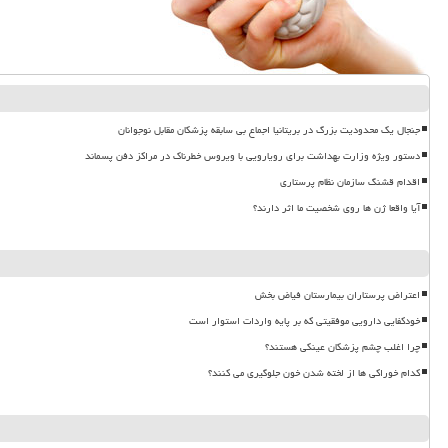
جنجال یک محدودیت بزرگ در بریتانیا اجماع بی سابقه پزشکان مقابل نوجوانان
دستور ویژه وزارت بهداشت برای رویارویی با ویروس خطرناک در مراکز دفن پسماند
اقدام قشنگ سازمان نظام پرستاری
آیا واقعا ژن ها روی شخصیت ما اثر دارند؟
اعتراض پرستاران بیمارستان فیاض بخش
خودکفایی دارویی موفقیتی که بر پایه واردات استوار است
چرا اغلب چشم پزشکان عینکی هستند؟
کدام خوراکی ها از لخته شدن خون جلوگیری می کنند؟