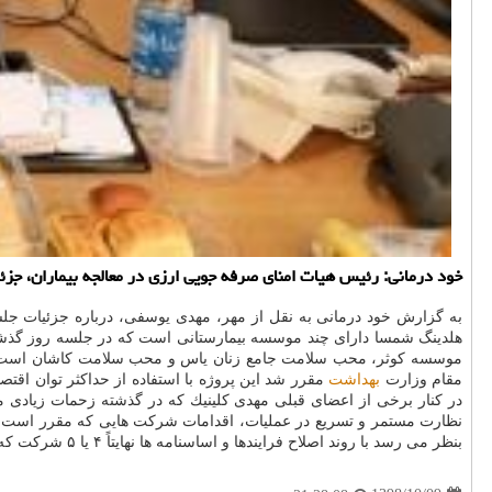
خود درمانی: رئیس هیات امنای صرفه جویی ارزی در معالجه بیماران، جزئ
به گزارش خود درمانی به نقل از مهر، مهدی یوسفی، درباره جزئیات 
هلدینگ شمسا دارای چند موسسه بیمارستانی است كه در جلسه روز گذشته
موسسه كوثر، محب سلامت جامع زنان یاس و محب سلامت كاشان است. یوس
مقام وزارت
بهداشت
مقرر شد این پروژه با استفاده از حداكثر توان اقت
در كنار برخی از اعضای قبلی مهدی كلینیك كه در گذشته زحمات زیادی م
نظارت مستمر و تسریع در عملیات، اقدامات شركت هایی كه مقرر است به 
بنظر می رسد با روند اصلاح فرایندها و اساسنامه ها نهایتاً ۴ یا ۵ شركت كه برای انجام تكالیف