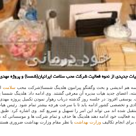
یات جدیدی از نحوه فعالیت شركت محب سلامت ایرانیان(شمسا) و پروژه مهدی 
جلسه هم اندیشی و بحث وگفتگو پیرامون هلدینگ شمسا(شركت محب
سلامت
ای
، اعضای جدید هیات مدیره آن معرفی گشتند. وی ادامه داد: هلدینگ شمسا
فی افزود: در جلسه روز گذشته درباب رهوار نمودن تكمیل پروژه مهدی كلی
صادی و تخصصی كشور ادامه یابد تا با سرعت هرچه بیشتر تمام شود. رئیس هیا
تقبل شده اند می تواند این امر را تسهیل و تسریع كند. وی اشاره كرد: طبق
فعالیت خود ادامه دهند هلدینگ ها حذف و تمام شركت ها و موسساتی كه می 
وزارت بهداشت
با نظر مقام وزارت بهداشت ضروری هستند، 