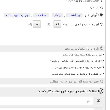
1398/10/09
21:28:08
5.0 / 5
تگهای خبر:
بهداشت
,
بیمار
,
سلامت
,
وزارت بهداشت
این مطلب را می پسندید؟
(0)
(1)
تازه ترین مطالب مرتبط
اعتراض پرستاران بیمارستان فیاض بخش
کدام خوراکی ها از لخته شدن خون جلوگیری می کنند؟
معجزه مصرف روزانه مولتی ویتامین برای این افراد
این دهک ها از پرداخت حق بیمه درمانی معاف شدند
نظرات بینندگان در مورد این مطلب
لطفا شما هم
در مورد این مطلب
نظر دهید