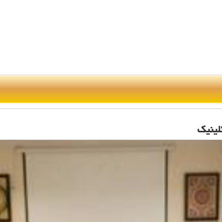
لینیك