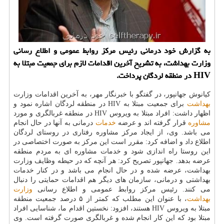
به گزارش خود درمانی رئیس مركز روابط عمومی و اطلاع رسانی
وزارت بهداشت، به تشریح آخرین اقدامات لازم برای جمعیت مبتلا به
HIV در منطقه لردگان پرداخت.
كیانوش جهانپور، در گفتگو با خبرنگار مهر، به آخرین اقدامات وزارت
بهداشت
برای جمعیت مبتلا به HIV در منطقه لردگان اشاره نمود و
اظهار داشت: افراد مبتلا به ویروس HIV در منطقه غربالگری و مورد
مشاوره
قرار گرفته اند و عرضه
خدمات
درمانی به آنها در حال انجام
می باشد. وی، از ایجاد مركز مشاوره رفتاری در روستای لردگان
اطلاع داد و اضافه كرد: مقرر است این مركز به صورت اختصاصی در
این روستا راه اندازی شود و خدمات مشاوره ای به مردم منطقه
عرضه بدهد. جهانپور تصریح كرد: هر آنچه كه در حیطه وظایف وزارت
بهداشت، عرضه شده و در حال انجام می باشد و در كنار خدمات
بهداشتی و درمانی، سازمان های دیگر هم اقدامات حمایتی را دنبال
می كنند. رئیس مركز روابط عمومی و اطلاع رسانی
وزارت
بهداشت
، با عنوان این مطلب كه كمتر از ۵ درصد جمعیت منطقه
مبتلا به ویروس HIV هستند، افزود: نخستین اقدام ما، شناسایی افراد
مبتلا بود كه این كار انجام شده و غربالگری صورت گرفته است. وی