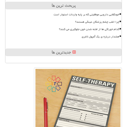
پربحث ترین ها
خودکفایی دارویی موفقیتی که بر پایه واردات استوار است
چرا اغلب چشم پزشکان عینکی هستند؟
کدام خوراکی ها از لخته شدن خون جلوگیری می کنند؟
هشدار درباره ی یک آمپول لاغری
جدیدترین ها