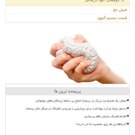
فیش حج
قیمت بیسیم کنوود
پربیننده ترین ها
جنجال یک محدودیت بزرگ در بریتانیا اجماع بی سابقه پزشکان مقابل نوجوانان
دستور ویژه وزارت بهداشت برای رویارویی با ویروس خطرناک در مراکز دفن پسماند
اقدام قشنگ سازمان نظام پرستاری
آیا واقعا ژن ها روی شخصیت ما اثر دارند؟