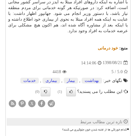
با اشاره به اینكه داروهای افراد مبتلا به ایدز در سراسر كشور مجانی
است، اضافه كرد: در صورتیكه هر گونه خدماتی برای مردم منطقه
نیاز باشد، با دستور وزیر انجام می شود. جهانپور اظهار داشت: با
عنایت به اینكه همه افراد مبتلا به نحوی از بیماری خود اطلاع داشته و
یا اینكه بعد از مشاوره آگاه شده اند، هم اكنون هیچ مشكلی برای
عرضه خدمات به افراد وجود ندارد.
منبع:
خود درمانی
1398/08/21
14:14:06
4418
5.0 / 5
تگهای خبر:
بهداشت
,
بیمار
,
بیماری
,
خدمات
این مطلب را می پسندید؟
(0)
(1)
X
تازه ترین مطالب مرتبط
کدام خوراکی ها از لخته شدن خون جلوگیری می کنند؟