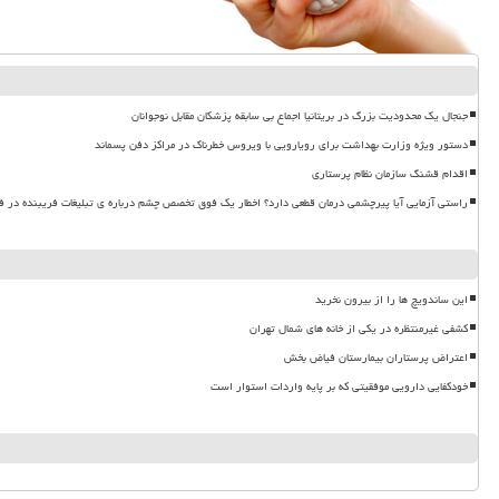
جنجال یک محدودیت بزرگ در بریتانیا اجماع بی سابقه پزشکان مقابل نوجوانان
دستور ویژه وزارت بهداشت برای رویارویی با ویروس خطرناک در مراکز دفن پسماند
اقدام قشنگ سازمان نظام پرستاری
راستی آزمایی آیا پیرچشمی درمان قطعی دارد؟ اخطار یک فوق تخصص چشم درباره ی تبلیغات فریبنده در ف
این ساندویچ ها را از بیرون نخرید
کشفی غیرمنتظره در یکی از خانه های شمال تهران
اعتراض پرستاران بیمارستان فیاض بخش
خودکفایی دارویی موفقیتی که بر پایه واردات استوار است