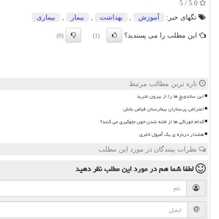
5.0 / 5
تگهای خبر:
آموزش
,
بهداشت
,
بیمار
,
بیماری
این مطلب را می پسندید؟
(0)
(1)
تازه ترین مطالب مرتبط
این ساندویچ ها را از بیرون نخرید
اعتراض پرستاران بیمارستان فیاض بخش
کدام خوراکی ها از لخته شدن خون جلوگیری می کنند؟
هشدار درباره ی یک آمپول لاغری
نظرات بینندگان در مورد این مطلب
لطفا شما هم
در مورد این مطلب
نظر دهید