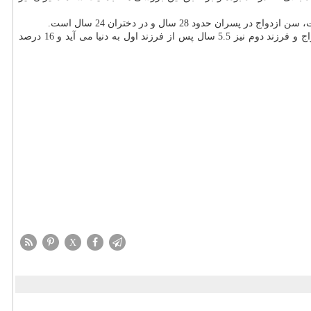
در این خصوص تشریح كرد: بطور متوسط نخستین فرزند پس از 4.4 سال پس از ازدواج و فرزند دوم نیز 5.5 سال پس از فرزند اول به دنیا می آید و 16 درصد
X