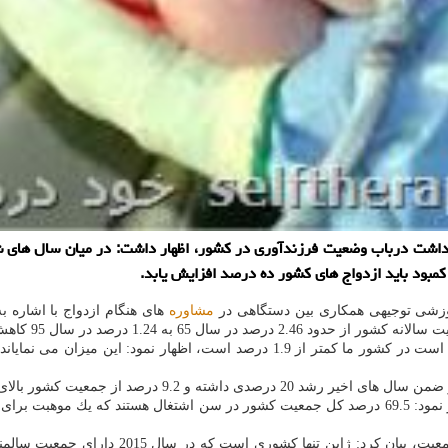
اشت درباب وضعیت فرزندآوری در كشور، اظهار داشت: در میان سال های شصت
موزشی توجیهی همكاری بین دستگاهی در
مشاوره
های هنگام ازدواج با اشاره 
ه 1.24 درصد در سال 95 كاهش یافته است.
وی با بیان این كه شاخص باروری TFI كه بیان كننده حفظ تركیب جمعیت است در كشور 
 درصد از جمعیت كشور بالای 65 سال هستند.
بركاتی با اشاره به وضعیت مطلوب كشور درباب جمعیت سنین كار، اظهار نمود: 69.5 درصد كل جمعیت كشور