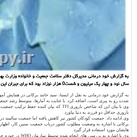
به گزارش خود درمانی مدیركل دفتر سلامت جمعیت و خانواده وزارت بهد
سال نود و چهار یك میلیون و شصت0 هزار نوزاد بود كه برای جبران این كمبود باید ازدواج های كشور ده درصد افزایش یابد.
به گزارش خود درمانی به نقل از ایسنا، سید حامد بركاتی در همایش آ
شدت رو به پیری است، اضافه كرد: با عنایت به آمارها، متوسط رشد جمعیت سالانه كشور از حدود 2.46 درصد در سال 65 ب
باروری حداقل دو فرزند به دنیا بیاورد.
وی ادامه داد: جمعیت كودكان كشور نیز كاهش یافته اما جمعیت سالمند در ضمن سال های اخیر رشد 20 درصدی داشته و 9.2
هایشان مورد استفاده قرار گیرد.