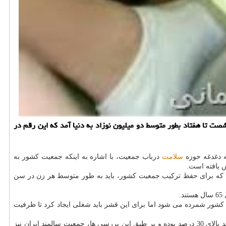
 تا هفتاد بطور متوسط دو میلیون نوزاد به دنیا آمد كه این رقم در
به دغدغه حوزه
سلامت
درباب جمعیت، با اشاره به اینكه جمعیت كشور به
ما كمتر از 1.9 درصد است، اظهار نمود: این میزان می نمایاند كه برای حفظ تركیب جمعیت كشور، باید به طور متوسط هر زن در سن
 در سن اشتغال هستند كه یك موهبت برای كشور شمرده می شود اما برای این قشر باید شغلی ایجاد كرد تا ظرفیت
وی با اشاره به بررسی های انجام شده توسط سازمان WHO در حوزه جمعیت، بیان كرد: ژاپن تنها كشوری است كه در سال 2015 دارای جمعیت سالمند بالای 30 درصد بوده و بر طبق این بررسی ها، جمعیت سالمند ایران نیز