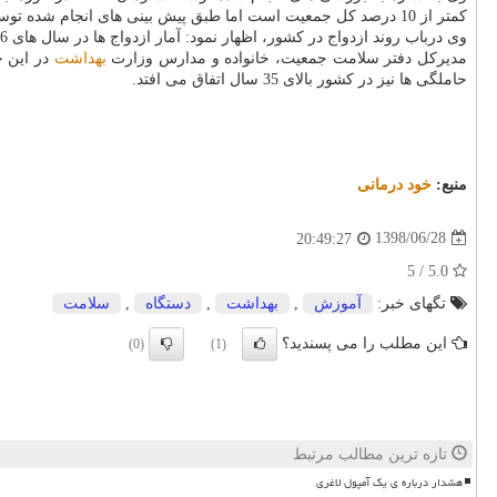
كمتر از 10 درصد كل جمعیت است اما طبق پیش بینی های انجام شده توسط این سازمان، در سال 2050، 30 درصد جمعیت ایران سالمند می شوند.
وی درباب روند ازدواج در كشور، اظهار نمود: آمار ازدواج ها در سال های 86 تا 97 روند كاهش داشته این درحالیست كه طلاق با افزایش روبه رو بوده است، سن ازدواج در پسران حدود 28 سال و در دختران 24 سال است.
مدیركل دفتر سلامت جمعیت، خانواده و مدارس وزارت
بهداشت
حاملگی ها نیز در كشور بالای 35 سال اتفاق می افتد.
منبع:
خود درمانی
1398/06/28
20:49:27
5.0 / 5
تگهای خبر:
آموزش
,
بهداشت
,
دستگاه
,
سلامت
این مطلب را می پسندید؟
(0)
(1)
تازه ترین مطالب مرتبط
هشدار درباره ی یک آمپول لاغری