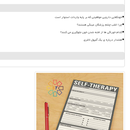
خودکفایی دارویی موفقیتی که بر پایه واردات استوار است
چرا اغلب چشم پزشکان عینکی هستند؟
کدام خوراکی ها از لخته شدن خون جلوگیری می کنند؟
هشدار درباره ی یک آمپول لاغری