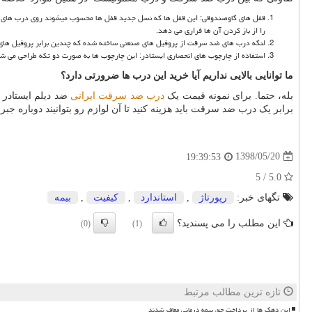
قفل های گاوصندوقی: این قفل ها که نسل جدید قفل ها محسوب میشوند روی درب های ضد 
را از باز کردن آن ها فراری می دهد.
لنگه درب های ضد سرقت از پروفیل های صنعتی ساخته شده که چندین برابر پروفیل های مع
استفاده از چارچوب های انحصاری ایستادر: این چارچوب ها به صورت دو تکه طراحی می شوند
ما توانایی بالایی نداریم آیا خرید این درب ها ضرورتی دارد؟
بله، حتما. برای نمونه قیمت یک
درب ضد سرقت ایرانی
ضد دیلم ایستادر 
برابر یک درب ضد سرقت باید هزینه کنید تا آن لوازم رو بتوانیند دوباره ج
1398/05/20
19:39:53
5.0 / 5
تگهای خبر:
رپورتاژ
,
استاندارد
,
كیفیت
,
بیمه
این مطلب را می پسندید؟
(0)
(1)
تازه ترین مطالب مرتبط
این دهک ها از پرداخت حق بیمه درمانی معاف شدند