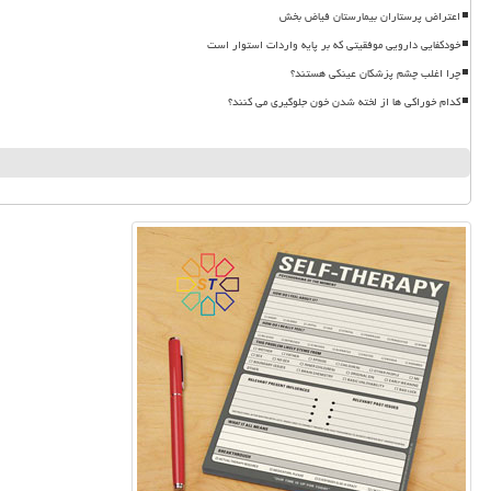
اعتراض پرستاران بیمارستان فیاض بخش
خودکفایی دارویی موفقیتی که بر پایه واردات استوار است
چرا اغلب چشم پزشکان عینکی هستند؟
کدام خوراکی ها از لخته شدن خون جلوگیری می کنند؟