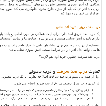
هنگامی که آتش سوزی مشخص بشود و نیروهای آتشنشانی به محل برسند در ب
بردن دید افرادی که باید از منزل خارج بشوند جلوگیری می کند. مور
افراد از ساختمان رو مهیا کند.
درب ضد حریق با تایید آتشنشانی
یک درب ضد حریق استاندارد برای اینکه عملکردش مورد اطمینان باشد بای
دارای تاییدیه آتش نشانی هستند و می توانید در سایت ما و سایت آتشنشانی 
استفاده از درب ضد حریق برای ساختمان هایی با تعداد واحد زیاد، درب م
ها می توانند جان افراد را در شرایط سخت آتش سوزی نجات بدهند.
درب ضد سرقت چطور، خرید اون هم لازمه؟
تفاوت
درب ضد سرقت
و درب معمولی
اول از همه می بینیم درب ضد سرقت اصلا چه تفاوتی با یک درب معمولی د
باز کردن درب منزل توسط سارق از سه طریق انجام می شود:
باز کردن قفل درب: سارقین با ابزار مخصوص و مهارتی که دارند می توانند به راحتی بسیا
تخریب لنگه درب: درب های معمولی با ضخامت کمی که دارند به شدت دربرابر ضربه و فشار 
تخریب چارچوب درب: راه دیگر ورود سارقین تخریب چارچوب با دیلم کردن آن است. چارچوب
تفاوتی که بین درب ضد سرقت و درب معمولیست در همین موارد خلاصه میش