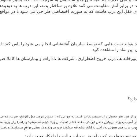
رابر آتش مقاومت می کنند.علاوه بر ساختار بدنه، این درب ها به دودبندهایی
د بعدی قفل این درب هاست که به صورت اختصاصی طراحی می شود تا در مواق
د بتواند تست هایی که توسط سازمان آتشنشانی انجام می شود را پاس کند تا ب
این نماد را مشاهده کنید.
وتورخانه ها، درب خروج اضطراری، شرکت ها ،ادارات و بیمارستان ها کاملا ض
ارد؟
ری از قفل های معمولی را با سرعت بالا باز کنند. به صورتی که از دیدن سرعت عمل کارشان حیرت زده می
آسیب پذیرند. پروفیل داخل این درب ها با فشار نه چندان زیاد دیلم خم میشود و راه را برای ورود سار
 درب های معمولی به راحتی با فشار دیلم خم میشوند فرو میروند و در بعضی مواقع میشکنند. و باعث 
ود به طوری که برای هر سه این حالت ها راهکار وجود دارد: