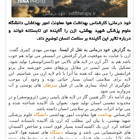
خود درمانی: كارشناس بهداشت هوا معاونت امور بهداشتی دانشگاه
علوم پزشكی شهید بهشتی، ازن را آلاینده ای تابستانه خواند و
درباره تاثیر این آلاینده بر سلامت انسان توضیح داد.
به گزارش خود درمانی به نقل از ایسنا
، مهندس مهدی كمری گفت:
ازن با عنایت به موقعیت قرار گرفتنش در اتمسفر می تواند هم خوب
باشد هم بد. اگر ازن در لایه های بالایی جو (استراتوسفر) تولید شود،
تشكیل یك سپر ایمنی در مقابل پرتوهای مضر خورشید مثل پرتو
فرابنفش را می دهد كه همه ما آنرا با نام لایه ازن می شناسیم. این
لایه برای سلامتی انسان بسیار حیاتی بوده و وجود آن موجب
جلوگیری از ایجاد بیماری هایی از قبیل
سرطان
های پوستی و آب
مروارید می شود.
وی ادامه داد: اگر همین گاز در لایه های پایینی زمین (تروپوسفر) و در
محدوده تنفسی انسان تولید شود، بعنوان یك آلاینده شناخته شده و
می تواند اثرات مخربی بر سلامتی انسان داشته باشد.
كارشناس
بهداشت
هوا معاونت امور بهداشتی
دانشگاه
علوم پزشكی
شهید بهشتی، با بیان این مطلب كه ازن یك آلاینده تابستانه است،
اضافه كرد: ازن یك اكسیدكننده بسیار قوی است و شاخص اكسیدان
های فتوشیمیایی می باشد و بوسیله
دستگاه
های تصفیه هوا، لامپ
های UV، ماشین های فتوكپی و پرینترهای لیزری در محیط های بسته