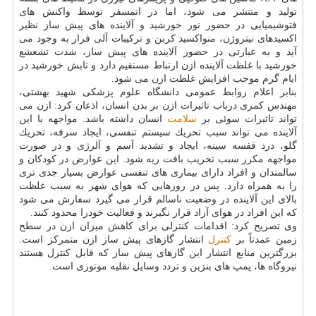
تولید و منتشر می شود، اما در اتمسفر توسط واكنش های
فتوشیمیایی در حضور نور خورشید و آلاینده های پیش ساز نظیر
اكسیدهای نیتروژن، منواكسید كربن و تركیبات آلی فرار به وجود می
آید و به عبارتی در حضور آلاینده های پیش ساز، شدت تشعشع
خورشید با غلظت آلاینده ازن ارتباط مستقیم دارد و تابش خورشید در
ایام گرم موجب افزایش غلظت ازن می شود.
بنابر اعلام روابط عمومی دانشگاه علوم پزشكی شهید بهشتی،
مهندس كمری درباب تاثیرات ازن بر بدن انسان، اذعان كرد: ازن می
تواند تاثیرات سوئی بر
سلامت
انسان داشته باشد. مواجهه با این
آلاینده می تواند سبب تحریك سیستم تنفسی، ایجاد سرفه، تحریك
گلو، درد قفسه سینه، ایجاد و تشدید آسم و آلرژی و در صورت
مواجهه مكرر سبب تخریب بافت ریه شود. این عوارض در كودكان و
سالمندان و افراد دارای بیماری های تنفسی عوارض بسیار جدی تری
را به همراه دارد. پس در روزهایی كه هوای شهر به سبب غلظت
بالای این آلاینده در وضعیت ناسالم قرار می گیرد سفارش می شود
كه این افراد در هوای آزاد قرار نگیرند و فعالیت خودرا محدود كنند.
وی تصریح كرد: اقدامات كنترلی برای كاهش میزان ازن در سطح
زمین عمدتاً بر
كنترل
انتشار گازهای پیش ساز ازن متمركز است.
بزرگترین منابع انتشار این گازهای پیش ساز كه قابل كنترل هستند
نیروگاه ها، پمپ های بنزین و تردد وسایل نقلیه موتوری است.