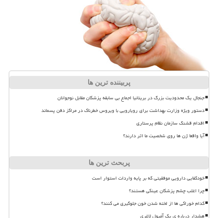
پربیننده ترین ها
جنجال یک محدودیت بزرگ در بریتانیا اجماع بی سابقه پزشکان مقابل نوجوانان
دستور ویژه وزارت بهداشت برای رویارویی با ویروس خطرناک در مراکز دفن پسماند
اقدام قشنگ سازمان نظام پرستاری
آیا واقعا ژن ها روی شخصیت ما اثر دارند؟
پربحث ترین ها
خودکفایی دارویی موفقیتی که بر پایه واردات استوار است
چرا اغلب چشم پزشکان عینکی هستند؟
کدام خوراکی ها از لخته شدن خون جلوگیری می کنند؟
هشدار درباره ی یک آمپول لاغری