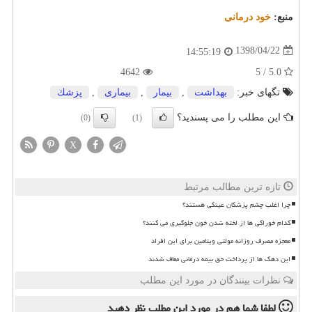
منبع:
خود درمانی
1398/04/22
14:55:19
4642
5.0 / 5
تگهای خبر:
بهداشت
,
بیمار
,
بیماری
,
پزشك
این مطلب را می پسندید؟
(0)
(1)
X
تازه ترین مطالب مرتبط
چرا اغلب چشم پزشکان عینکی هستند؟
کدام خوراکی ها از لخته شدن خون جلوگیری می کنند؟
معجزه مصرف روزانه مولتی ویتامین برای این افراد
این دهک ها از پرداخت حق بیمه درمانی معاف شدند
نظرات بینندگان در مورد این مطلب
لطفا شما هم
در مورد این مطلب
نظر دهید