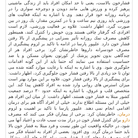
فشارخون بالاست، یعنی تا حد امكان افراد باید از زندگی ماشینی
پرهیز كرده و ورزش هایی مانند دویدن و دوچرخه سواری را در
برنامه روزانه خود قرار دهند. وی با اشاره به اینكه فعالیت های
ورزشی باید روزی نیم ساعت و یا در كمترین مقدار، یك روز در بین
صورت گیرد، اظهار داشت: علاوه بر فعالیت ورزشی، لازم است
افرادی كه گرفتار چاقی هستند وزن خویش را كنترل كنند، همینطور
كاهش مصرف نمك روزانه تأثیر بسزایی در پیشگیری از بالا رفتن
فشار خون دارد. علیپور پارسا در ادامه با تاكید بر لزوم پیشگیری از
مصرف خودسرانه داروها خاطرنشان كرد: برخی افراد هر از
چندگاهی بدون تجویز پزشك از كورتون بعنوان مسكن و یا ضد
حساسیت استفاده می نمایند كه حتما باید از این گونه اقدامات
جلوگیری شود. وی با اشاره به اینكه با رعایت موارد گفته شده می
توان تا حد زیادی از بالا رفتن فشار خون جلوگیری كرد، اظهار داشت:
برای پیشگیری از بالا رفتن فشار خون، علاوه بر این موارد بهتر است
میزان استرس های روانی وارد شده به افراد كاهش پیدا كند. این
متخصص قلب و عروق، با اشاره به اینكه حدود ۳۰ درصد جمعیت
كشور مبتلا به فشار خون هستند، اظهار داشت: از میان این افراد هم
خیلی از این مسئله اطلاع ندارند. خیلی از افراد آگاه هم برای درمان
اقدامی انجام نمی دهند. علیپور پارسا با تاكید بر اهمیت و لزوم
درمان
، خاطرنشان كرد: برخی از بیماران فكر می كنند كه مصرف
دارو
برای كنترل فشار خون در دراز مدت سبب عادت و اعتیاد آنها می
شود، در حالیكه واقعیت این طور نیست و فرد مبتلا به فشار خون بالا
باید حتما درمان گردد. وی افزود: بعضی از افراد به اشتباه فكر می
كنند مصرف داروهای كنترل فشار خون برای كلیه های آنان مشكل