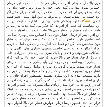
خون بالا دارند، وقتی آغاز به درمان می كنند، نسبت به قبل درمان
احساس بهتری پیدا می كنند، یعنی چون به مرور زمان فشارشان بالا
رفته، به عوارض آن عادت كرده اند و فكر كرده اند كه برای مثال اگر
زود خسته می شدند طبیعی و مربوط به سن آنها است. عضو هیئت
علمی
دانشگاه
علوم پزشكی شهید بهشتی با اشاره به اینكه این به
این معناست كه خیلی از افرادی كه فكر می كنند علایم ندارند، در
واقع به علایم و عوارض فشار خون بالا عادت كرده اند، اظهار داشت:
این افراد پس از درمان فشار خون بالا، احساس بسیار بهتری پیدا می
كنند. علیپور پارسا خاطرنشان كرد: در ۹۰ درصد موارد علت فشار
خون مشخص نمی گردد و فقط باید آغاز به درمان كرد، اما ۱۰ درصد
افراد امكان دارد به علل خاصی همچون بیماری های كلیوی و یا
مشكلات هورمونی و غددی و یا یك سری بیماری های مادرزادی قلب
و عروق گرفتار فشار خون بالا شوند. كه فشار خون بالا در این افراد
یك بیماری ثانویه است و در درجه اول باید بیماری كه سبب بالا رفتن
فشار خون شده، درمان گردد. وی درباره عوامل زمینه ای ابتلاء به
فشار خون، توضیح داد: افرادی كه پدر و مادر مبتلا به فشار خون بالا
دارند مستعد ابتلاء به این بیماری هستند، همینطور افراد چاق و یا
دارای اضافه وزن، افراد فاقد تحرك كه زندگی ماشینی دارند، افرادی
كه در رژیم غذایی خود مقدار زیادی نمك مصرف می كنند و افرادی
كه روزانه در معرض استرس های روانی قرار دارند هم مستعد ابتلاء
به فشار خون بالا هستند. وی ادامه داد: مصرف برخی داروهای خاص
مانند كورتن و استرویید افراد را در معرض ابتلاء به فشار خون بالا
قرار می دهد. علیپور پارسا درباره عوارض فشار خون بالا اظهار نمود: