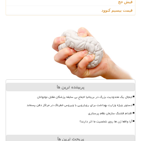
فیش حج
قیمت بیسیم کنوود
پربیننده ترین ها
جنجال یک محدودیت بزرگ در بریتانیا اجماع بی سابقه پزشکان مقابل نوجوانان
دستور ویژه وزارت بهداشت برای رویارویی با ویروس خطرناک در مراکز دفن پسماند
اقدام قشنگ سازمان نظام پرستاری
آیا واقعا ژن ها روی شخصیت ما اثر دارند؟
پربحث ترین ها