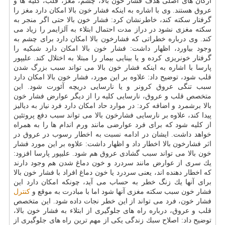
ارگان های اصلی هدف فشار خون بالا، چشم، مغز، قلب، كلیه ها و
عروق هستند. وی با اشاره به اینكه فشار خون بالا امكان دارد مغز را
گرفتار سكته كند، خاطرنشان كرد: فشار خون بالا حتی اگر منجر به
سكته مغزی نشود در دراز مدت احتمال ابتلاء به آلزایمر را زیاد می
كند. وی درباره خطراتی كه فشارخون بالا امكان دارد برای چشم به
وجود بیاورد، اظهار داشت: فشار خون بالا امكان دارد شبكیه را
گرفتار خونریزی كرده و یا بینایی بیمار را مبتلا به اختلال كند. علیپور
پارسا با اشاره به اینكه فشار خون بالا می تواند سبب بزرگ شدن
قلب شود، توضیح داد: علاوه بر این مورد، فشار خون بالا امكان دارد
سبب تنگی عروق كرونر و یا نارسایی دریچه آئورت شود. این
متخصص قلب و عروق، نارسایی كلیه را از دیگر عوارض فشار خون
بالا برشمرد و اضافه كرد: در موارد حاد امكان دارد فرد نیاز به دیالیز
پیدا كند، علاوه بر نارسایی فشارخون بالا می تواند سبب دفع پروتئین
از كلیه شود كه برای فرد عوارضی مانند ورم اندام ها را به همراه
خواهد داشت. ایشان در ادامه نسبت به اخطار رسوب در عروق در
اثر فشارخون بالا اخطار داد و اظهار داشت: علاوه بر این مورد فشار
خون بالا می تواند سبب گشادی عروق هم شود. علیپور پارسا افزود:
یك سری از عوارض مانند سردرد و خون دماغ شدن هم وجود دارند
كه اخطار دهنده اند، یعنی سردرد یا خون دماغ افراد با فشار خون بالا
برای آنها یك زنگ خطر به حساب می آید، چونكه امكان دارد این
فشار خون سبب سكته مغزی آنها شود اما با مبادرت به موقع و
كنترل
فشار خون، فرد می تواند از این خطر نجات داده شود. این متخصص
قلب و عروق، درباره راه های جلوگیری از ابتلاء به فشار خون بالا،
توضیح داد: اصلاح سبك زندگی یكی از مهم ترین راه های جلوگیری از