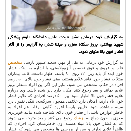
به گزارش خود درمانی عضو هیئت علمی دانشگاه علوم پزشكی
شهید بهشتی، بروز سكته مغزی و مبتلا شدن به آلزایمر را از آثار
فشار خون بالا عنوان نمود.
به گزارش خود درمانی به نقل از مهر، سعید علیپور پارسا،
متخصص
قلب و عروق و فوق تخصص آنژیوپلاستی، با اشاره به اینكه فشار
خون ایده آل باید زیر ۱۲۰ روی ۸۰ باشد، اظهار داشت: غالب بیماران
مبتلا به فشار خون فاقد علایم هستند، یعنی فشار خون بالای ۵۰ درصد
افراد در چكاپ مشخص می شود، بنابر این اگر این افراد منتظر بروز
علایم بمانند و بعد رجوع كنند امكان دارد دیر شده باشد. وی درباره
علایم فشارخون بالا اظهار نمود: بین ۵۰ درصد افرادی كه علایم فشار
خون بالا دارند، امكان دارد علائمی همچون سرگیجه، تنگی نفس، درد
سینه مشاهده شود. علیپور پارسا افزود: گاهی اوقات هم افراد به
خاطر عوارض ناشی از فشار خون بالای شناخته شده مانند خونریزی
مغزی یا خون دماغ به
پزشك
رجوع می كنند و بعد متوجه می شوند
كه به فشار خون بالا مبتلا هستند. وی خاطرنشان كرد: افرادی كه
ظاهراً علایم ندارند و پس از بررسی ها مشخص می شود كه فشار