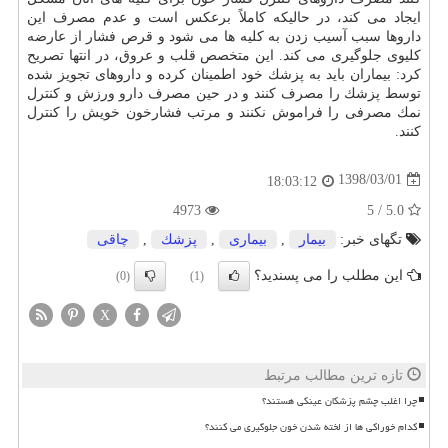
ایجاد می كند، در حالیكه كاملاً برعكس است و عدم مصرف این
داروها سبب آسیب زدن به كلیه ها می شود و قرص فشار از عارضه
كلیوی جلوگیری می كند. این متخصص قلب و عروق، در انتها تصریح
كرد: بیماران باید به پزشك خود اطمینان كرده و داروهای تجویز شده
توسط پزشك را مصرف كنند و در حین مصرف دارو ورزش و كنترل
نمك مصرفی را فراموش نكنند و مرتب فشارخون خویش را كنترل
كنند.
1398/03/01
18:03:12
4973
5.0 / 5
تگهای خبر:
بیمار
,
بیماری
,
پزشك
,
چاقی
این مطلب را می پسندید؟
(0)
(1)
X
تازه ترین مطالب مرتبط
چرا اغلب چشم پزشکان عینکی هستند؟
کدام خوراکی ها از لخته شدن خون جلوگیری می کنند؟