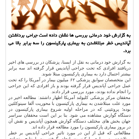
به گزارش خود درمانی بررسی ها نشان داده است جراحی برداشتن
آپاندیس خطر مبتلاشدن به بیماری پاركینسون را سه برابر بالا می
برد.
به گزارش خود درمانی به نقل از ایسنا، پزشكان در بررسی های اخیر
دریافتند افرادی كه تحت جراحی آپاندیس قرار گرفته اند سه برابر
بیشتر احتمال دارد به بیماری پاركینسون مبتلا شوند.
این متخصصان سوابق پزشكی ۶۲ میلیون بیمار در آمریكا را كه تحت
عمل جراحی آپاندیس قرار گرفته بودند و باز افرادی كه این جراحی
را انجام نداده بودند، مورد بررسی قرار دادند.
محققان مركز پزشكی كلیولند آمریكا اظهار داشتند: مطالعه اخیر در
مورد علت مبتلاشدن به بیماری پاركینسون با محوریت آلفا سینوكلئین
بوده؛ پروتئینی كه در مراحله اولیه شروع بیماری پاركینسون در
دستگاه گوارش مشاهده می شود. بنا بر این است محققان سراسر
جهان بخش های مختلف دستگاه گوارش همچون آپاندیس و نقش آن
در بروز بیماری پاركینسون را مورد مطالعه قرار داده اند.
مطالعاتی كه قبل از این در مورد تاثیر جراحی آپاندیس بر خطر
مبتلاشدن به بیماری پاركینسون انجام گرفته بود با نتایج متضادی