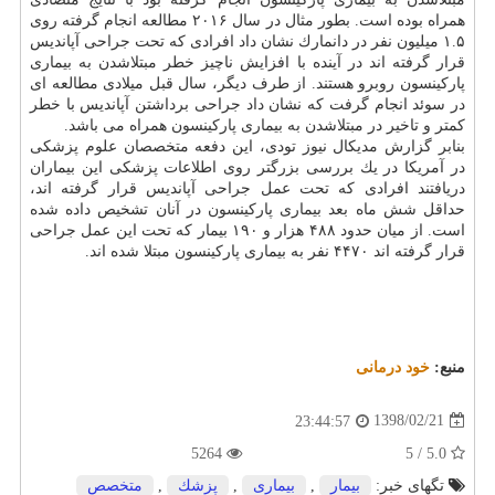
همراه بوده است. بطور مثال در سال ۲۰۱۶ مطالعه انجام گرفته روی
۱.۵ میلیون نفر در دانمارك نشان داد افرادی كه تحت جراحی آپاندیس
قرار گرفته اند در آینده با افزایش ناچیز خطر مبتلاشدن به بیماری
پاركینسون روبرو هستند. از طرف دیگر، سال قبل میلادی مطالعه ای
در سوئد انجام گرفت كه نشان داد جراحی برداشتن آپاندیس با خطر
كمتر و تاخیر در مبتلاشدن به بیماری پاركینسون همراه می باشد.
بنابر گزارش مدیكال نیوز تودی، این دفعه متخصصان علوم پزشكی
در آمریكا در یك بررسی بزرگتر روی اطلاعات پزشكی این بیماران
دریافتند افرادی كه تحت عمل جراحی آپاندیس قرار گرفته اند،
حداقل شش ماه بعد بیماری پاركینسون در آنان تشخیص داده شده
است. از میان حدود ۴۸۸ هزار و ۱۹۰ بیمار كه تحت این عمل جراحی
قرار گرفته اند ۴۴۷۰ نفر به بیماری پاركینسون مبتلا شده اند.
منبع:
خود درمانی
1398/02/21
23:44:57
5264
5.0 / 5
تگهای خبر:
بیمار
,
بیماری
,
پزشك
,
متخصص