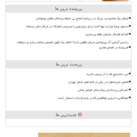
پربیننده ترین ها
جنجال یک محدودیت بزرگ در بریتانیا اجماع بی سابقه پزشکان مقابل نوجوانان
دستور ویژه وزارت بهداشت برای رویارویی با ویروس خطرناک در مراکز دفن پسماند
اقدام قشنگ سازمان نظام پرستاری
راستی آزمایی آیا پیرچشمی درمان قطعی دارد؟ اخطار یک فوق تخصص چشم درباره ی تبلیغات
فریبنده در فضای مجازی
پربحث ترین ها
این ساندویچ ها را از بیرون نخرید
کشفی غیرمنتظره در یکی از خانه های شمال تهران
اعتراض پرستاران بیمارستان فیاض بخش
خودکفایی دارویی موفقیتی که بر پایه واردات استوار است
جدیدترین ها