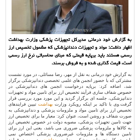
به گزارش خود درمانی مدیركل تجهیزات پزشكی وزارت بهداشت
اظهار داشت: مواد و تجهیزات دندانپزشكی كه مشمول تخصیص ارز
رسمی هستند باید برپایه قیمتی كه مبنای محاسباتی نرخ ارز رسمی
است، قیمت گذاری شده و به فروش برسند.
به گزارش خود درمانی به نقل از مهر، رضا مسائلی، در مورد نشست
مشتركی كه با حضور انجمن های علمی تخصصی دندانپزشكی برگزار
شد، اضافه كرد: برپایه درخواست انجمن های دندانپزشكی در
خصوص شفاف سازی فرآیند تخصیص ارز برای تامین مواد و تجهیزات
دندانپزشكی، جلسه ای برگزار گردید و این مورد مورد بررسی قرار
گرفت.وی با تاكید بر اینكه رویكرد وزارت
بهداشت
تبیین فرایندهای
تخصیص ارز برای تامین مواد و ملزومات پزشكی و دندانپزشكی به
صورت شفاف و روشن است، عنوان كرد: معیار ما برای تخصیص ارز
جهت تامین تجهیزات پزشكی، مصوبه دولت در خصوص تخصیص ارز
به كالاها و ملزومات پزشكی ضروری می باشد، یعنی این ارز برای
تامین دستگاه ها و ملزومات غیرضروری پزشكی اختصاص نمی
یابد.مدیركل تجهیزات پزشكی وزارت
بهداشت
، در مورد فرایند