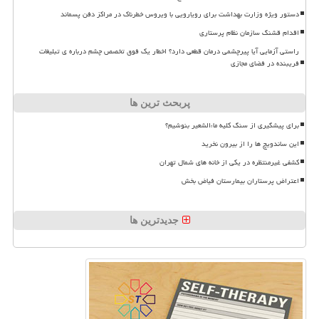
دستور ویژه وزارت بهداشت برای رویارویی با ویروس خطرناک در مراکز دفن پسماند
اقدام قشنگ سازمان نظام پرستاری
راستی آزمایی آیا پیرچشمی درمان قطعی دارد؟ اخطار یک فوق تخصص چشم درباره ی تبلیغات
فریبنده در فضای مجازی
پربحث ترین ها
برای پیشگیری از سنگ کلیه ماءالشعیر بنوشیم؟
این ساندویچ ها را از بیرون نخرید
کشفی غیرمنتظره در یکی از خانه های شمال تهران
اعتراض پرستاران بیمارستان فیاض بخش
جدیدترین ها