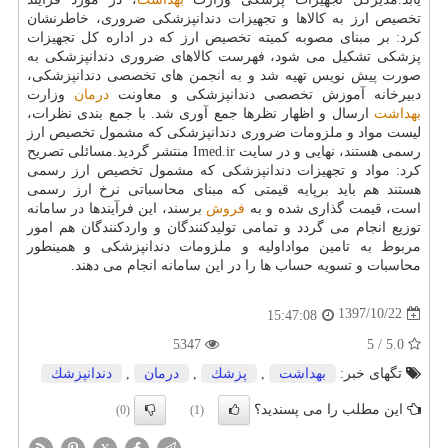
تخصیص ارز به كالاها و تجهیزات دندانپزشكی ضروری، خاطرنشان
كرد: بر مبنای مصوبه كمیته تخصیص ارز كه در اداره كل تجهیزات
پزشكی تشكیل می شود، فهرست كالاهای ضروری دندانپزشكی به
صورت پیش نویس تهیه شد و به انجمن های تخصصی دندانپزشكی،
دبیرخانه آموزش تخصصی دندانپزشكی و معاونت
درمان
وزارت
بهداشت
ارسال و اظهار نظرها جمع آوری شد. با جمع بندی نظرات،
لیست مواد و ملزومات ضروری دندانپزشكی كه مشمول تخصیص ارز
رسمی هستند، نهایی و در سایت Imed.ir منتشر گردید.مسائلی تصریح
كرد: مواد و تجهیزات دندانپزشكی كه مشمول تخصیص ارز رسمی
هستند هم باید برپایه قیمتی كه مبنای محاسباتی نرخ ارز رسمی
است، قیمت گذاری شده و به
فروش
برسند، این فرآیندها در سامانه
توزیع انجام می گردد و تمامی تولیدكنندگان و واردكنندگان هم امور
مربوط به تامین مواداولیه و ملزومات دندانپزشكی و همینطور
محاسبات و تسویه حساب ها را در این سامانه انجام می دهند.
1397/10/22
15:47:08
5347
5.0 / 5
تگهای خبر:
بهداشت
,
پزشك
,
درمان
,
دندانپزشك
این مطلب را می پسندید؟
(0)
(1)