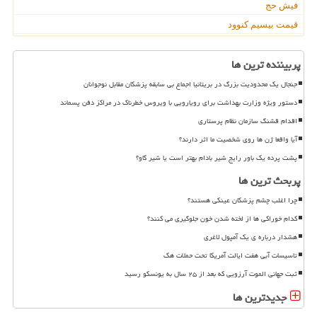
فیش حج
قیمت بیسیم کنوود
پربیننده ترین ها
جنجال یک محدودیت بزرگ در بریتانیا اجماع بی سابقه پزشکان مقابل نوجوانان
دستور ویژه وزارت بهداشت برای رویارویی با ویروس خطرناک در مراکز دفن پسماند
اقدام قشنگ سازمان نظام پرستاری
آیا واقعا ژن ها روی شخصیت ما اثر دارند؟
پشت پرده یک باور رایج شیر بادام بهتر است یا شیر گاو؟
پربحث ترین ها
چرا اغلب چشم پزشکان عینکی هستند؟
کدام خوراکی ها از لخته شدن خون جلوگیری می کنند؟
هشدار درباره ی یک آمپول لاغری
تاسیسات آبی هفت ایالت آمریکا تحت حملات هک
ثبت جهانی الموت آرزویی که بعد از ۲۵ سال به یونسکو رسید
جدیدترین ها