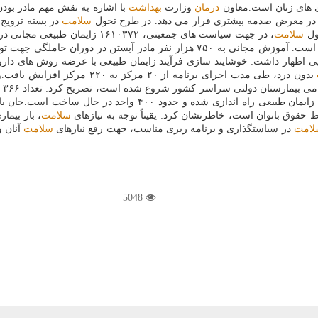
اری های زنان است.معاون
درمان
وزارت
بهداشت
با اشاره به نقش مهم مادر بودن
ا در معرض صدمه بیشتری قرار می دهد. در طرح تحول
سلامت
در بسته ترویج 
ول
سلامت
سزارین بار اول هم به میزان ۵ درصد طی اجرای این برنامه كاهش یافته است. آموزش مجا
ی اظهار داشت: خوشایند سازی فرآیند زایمان طبیعی با عرضه روش های داروی
بدون درد، طی مدت اجرای برنامه 
فر
قوق بانوان است، خاطرنشان كرد: یقیناً توجه به نیازهای
سلامت
، بار بیم
لامت
در سیاستگذاری و برنامه ریزی مناسب، جهت رفع نیازهای
سلامت
آنان و
5048