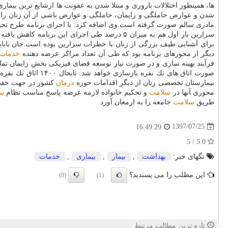
ها، همینطور اختلالات باروری و مبتلا شدن به عفونت ها ازشایع ترین بیم
شدن و عوارض حاملگی و زایمان، حاملگی و عوارض ناشی از آن زنان ر
مادری سالم صورت گرفته است.وی اضافه كرد: با اجرای برنامه طرح تح
برای آشنایی طیف بزرگی از زنان با خطرات سزارین بوده است.جان بابای
دیگر از محورهای برنامه بود كه طی آن تعداد مراكز عرضه دهنده
خدمات
بیمارستان تخصصی زنان از دیگر اقدامات حوزه
درمان
كشور در جهت حفظ ح
محوری آنها در
سلامت
و تحكیم خانواده لازمه عرضه پاسخ مناسب نظام
س
طریق
سلامت
جامعه را به ارمغان آورد.
1397/07/25
16:49:29
5.0 / 5
تگهای خبر:
بهداشت
,
بیمار
,
بیماری
,
خدمات
این مطلب را می پسندید؟
(0)
(1)
تازه ترین مطالب مرتبط