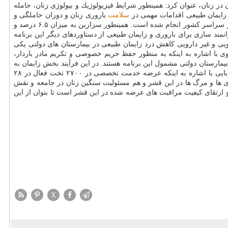
 در زنان، عنوان كرد: همینطور شرایط فیزیولوژیك و بیولوژی زنان، حامله
زایمان طبیعی اقدامات مهمی در
سلامت
باروری زنان و دوران حاملگی و
، در جهت سیاست های جمعیتی، ۱۶۱۰۳۷۲ زایمان طبیعی مجانی در سراسر كشور انجام شده است. همینطور سزارین به میزان ۶.۵ درصد و
نی به ۷۵۰ هزار نفر مادر آبستن در دوران حاملگی جهت توانمند سازی برای باروری و زایمان طبیعی از دستاوردهای دیگر این برنامه
ی و غیر دارویی كاهش درد زایمان طبیعی در بیمارستان های دولتی یكی
از ۲۰ مركز به ۲۲۰ مركز افزایش یافت.وی با اشاره به اینكه به منظور حفظ حریم خصوصی و تكریم مادر باردار،
آیند بهینه سازی و در صورت نیاز توسعه فضای فیزیكی بخش زایمان تمامی بیمارستان دولتی سراسر كشور شروع شده است، تصریح كرد: تعداد ۳۶۶ بیمارستان دولتی مشمول این برنامه هستند. در این فرآیند بخش زایمان به
صورت اتاق های تك نفره بازسازی خواهد شد. تابحال ۱۴۰۰ اتاق تك نفره زایمان طبیعی راه اندازی شده و حدود ۴۰۰ واحد در حال ساخت است.جان بابایی با اشاره به اینكه عرضه خدمت تخصصی در ۲۷۰۰ تخت فعال در ۲۸
اری ها و مرگ ها در این قشر و هم مسئولیت سنگین زنان در جامعه و نقش
 ارتقای كیفیت مراقبت های عرضه شده در این قشر است تا بتوان از این
X