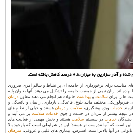
ی مناسب برای برخورداری از جامعه ای پر نشاط و سالم امری ضروری
ا نهاده اند. زنان نیمی از جمعیت جامعه را تشكیل می دهند. آنها بعنوان پایه
بت ها را برای
سلامت
و
بهداشت
خانواده هم انجام می دهند.معاون
درمان
 فیزیولوزیكی مختلف مانند بلوغ، قاعدگی، بارداری، زایمان و یائسگی و
ازمند
خدمات
ویژه پیشگیری،
سلامت
و
درمان
هستند و خیلی از نظام های
و در نتیجه بیشتر از مردان در جست و جوی
خدمات
سلامت
بر می آیند و
 دهندگان
خدمات
در سیستم
سلامت
هستند و بخش مهمی از فعالیت های
این است كه آنها تندرست تر هستند؛ این در شرایطی است كه باوجود بالا
 ناتوانی در آنها بالاتر است. استرس، بیماری های قلبی و عروقی،
سرطان