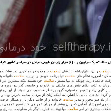
 آمار سزارین به میزان ۶.۵ درصد كاهش یافته است.
سلامت
زنان، اظهارداشت: ارتقای
سلامت
جامعه و فراهم كردن زیر ساخت ها
 كرد: امروزه نظام های
سلامت
دنیا برنامه خویش را بر پایه
سلامت
خانواده بن
فت جامعه دارند، چونكه نه تنها مسئول
سلامت
خود هستند بلكه بیشترین مراق
 زنان به علت ایفای نقش های مختلف در خانواده و جامعه، گذراندن دوره های
 بار كاری زیاد و تبعیض جنسیتی، گروه پرخطر محسوب می شوند. از این رو نی
كرده اند.جان بابایی با اشاره به اینكه زنان از مردان صدمه پذیرتر بوده 
 از یك سو محور و مدیر
سلامت
خانواده و از جانب دیگر یار و همكار عرضه
ت.وی افزود: از آنجایی كه زنان بیشتر از مردان عمر می كنند تصور عمومی بر 
مشكلات بیشتری در امر
سلامت
مواجهند. به عبارت دیگر بار معلولیت، بیماری و