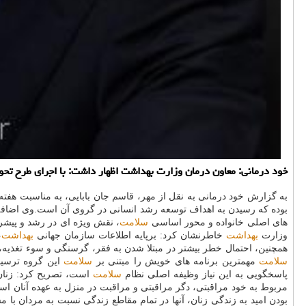
خود درمانی: معاون درمان وزارت بهداشت اظهار داشت: با اجرای طرح تحول سلامت، یك میلیون و ۶۱۰ هزار زایمان طبیعی مجانی در سراسر كشور انجام شده و
به گزارش خود درمانی به نقل از مهر، قاسم جان بابایی، به مناسبت هفته
بوده كه رسیدن به اهداف توسعه رشد انسانی در گروی آن است.وی اضافه
های اصلی خانواده و محور اساسی
سلامت
، نقش ویژه ای در رشد و پیشر
وزارت
بهداشت
خاطرنشان كرد: برپایه اطلاعات سازمان جهانی
بهداشت
،
همچنین، احتمال خطر بیشتر در مبتلا شدن به فقر، گرسنگی و سوء تغذیه،
سلامت
مهمترین برنامه های خویش را مبتنی بر
سلامت
این گروه ترسیم 
پاسخگویی به این نیاز وظیفه اصلی نظام
سلامت
است، تصریح كرد: زنان
مربوط به خود مراقبتی، دگر مراقبتی و مراقبت در منزل به عهده آنان اس
بودن امید به زندگی زنان، آنها در تمام مقاطع زندگی نسبت به مردان با 