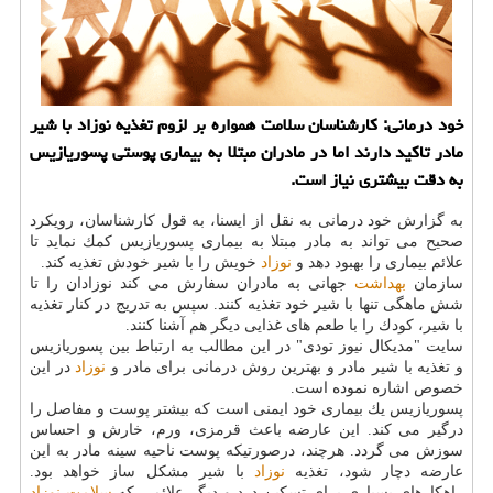
خود درمانی: كارشناسان سلامت همواره بر لزوم تغذیه نوزاد با شیر
مادر تاكید دارند اما در مادران مبتلا به بیماری پوستی پسوریازیس
به دقت بیشتری نیاز است.
به گزارش خود درمانی به نقل از ایسنا، به قول كارشناسان، رویكرد
صحیح می تواند به مادر مبتلا به بیماری پسوریازیس كمك نماید تا
علائم بیماری را بهبود دهد و
نوزاد
خویش را با شیر خودش تغذیه كند.
سازمان
بهداشت
جهانی به مادران سفارش می كند نوزادان را تا
شش ماهگی تنها با شیر خود تغذیه كنند. سپس به تدریج در كنار تغذیه
با شیر، كودك را با طعم های غذایی دیگر هم آشنا كنند.
سایت "مدیكال نیوز تودی" در این مطالب به ارتباط بین پسوریازیس
و تغذیه با شیر مادر و بهترین روش درمانی برای مادر و
نوزاد
در این
خصوص اشاره نموده است.
پسوریازیس یك بیماری خود ایمنی است كه بیشتر پوست و مفاصل را
درگیر می كند. این عارضه باعث قرمزی، ورم، خارش و احساس
سوزش می گردد. هرچند، درصورتیكه پوست ناحیه سینه مادر به این
عارضه دچار شود، تغذیه
نوزاد
با شیر مشكل ساز خواهد بود.
راهكارهای بسیاری برای تسكین درد و دیگر علائمی كه
سلامت
نوزاد