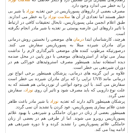
را به خطر می اندازد وجود دارد.
مصرف بعضی از داروهای پسوریازیس در حین تغذیه
نوزاد
با شیر بی
خطر هستند اما تعدادی از آن ها
سلامت
نوزاد
را به خطر می اندازند.
طبق اعلام انجمن ملی پسوریازیس، تابحال تحقیقات كافی در ارتباط
با تاثیر داروهای این عارضه پوستی بر تغذیه با شیر مادر انجام نگرفته
است.
هرچند، كارشناسان ابتدا
درمان
های موضعی را نخستین روش درمانی
برای مادران شیرده مبتلا به پسوریازیس سفارش می كنند.
درصورتیكه مرطوب كننده های موضعی تاثیرگذاری لازم را نداشت
بیمار می تواند از استروئیدهای موضعی با دوز پایین در محل صدمه
دیده استفاده نماید. همینطور مصرف استروئیدهای خوراكی هم در
دوران شیردهی بی خطر است.
علاوه بر این گزینه های درمانی، پزشكان همینطور برخی انواع نور
درمانی مانند UVB تراپی را كه برای مادران شیرده بی خطر است
سفارش می كنند. با این وجود انواعی از نوردرمانی هم هستند كه به
علت نوع دارویی كه باید مصرف شود و تاثیر آن روی
نوزاد
، سفارش
نمی گردد.
پرشكان همینطور تاكید دارند كه تغذیه
نوزاد
با شیر مادر باعث ظاهر
شدن علائم بیماری پسوریازیس، عود كردن یا تشدید آن نمی گردد.
همینطور بعضی از زنان در دوران حاملگی و شیردهی با بهبود علائم
پسوریازیس روبرو می شوند. اما از طرفی هم در بعضی از زنان
حاملگی علائم پسوریازیس را تشدید كرده و تا دوره شیردهی هم
ادامه پیدا می كند.