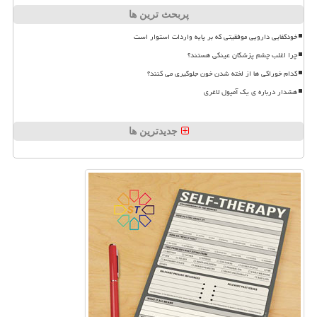
پربحث ترین ها
خودکفایی دارویی موفقیتی که بر پایه واردات استوار است
چرا اغلب چشم پزشکان عینکی هستند؟
کدام خوراکی ها از لخته شدن خون جلوگیری می کنند؟
هشدار درباره ی یک آمپول لاغری
جدیدترین ها