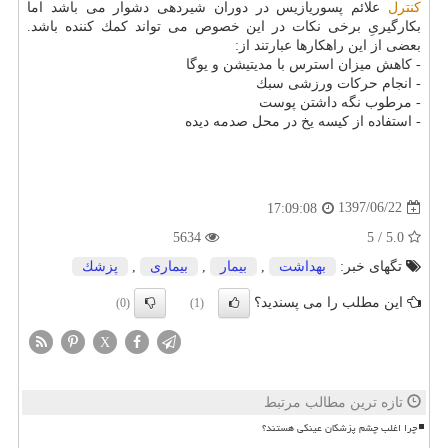
كنترل
علائم پسوریازیس در دوران شیردهی دشوار می باشد اما
بكارگیریِ برخی نكات در این خصوص می تواند كمك كننده باشد.
بعضی از این راهكارها عبارتند از:
- كاهش میزان استرس با مدیتیشن و یوگا
- انجام حركات ورزشی سبك
- مرطوب نگه داشتن پوست
- استفاده از كیسه یخ در محل صدمه دیده
1397/06/22
17:09:08
5634
5.0 / 5
تگهای خبر:
بهداشت
,
بیمار
,
بیماری
,
پزشك
این مطلب را می پسندید؟
(0)
(1)
X
تازه ترین مطالب مرتبط
چرا اغلب چشم پزشکان عینکی هستند؟