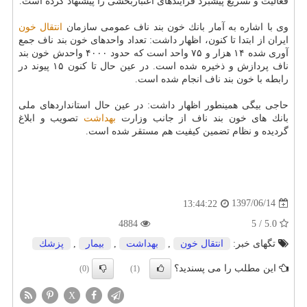
فعالیت و تسریع پیشبرد فرآیندهای اعتباربخشی را پیشنهاد كرده است.
وی با اشاره به آمار بانك خون بند ناف عمومی سازمان
انتقال خون
ایران از ابتدا تا كنون، اظهار داشت: تعداد واحدهای خون بند ناف جمع
آوری شده ۱۴ هزار و ۷۵ واحد است كه حدود ۴۰۰۰ واحدش خون بند
ناف پردازش و ذخیره شده است. در عین حال تا كنون ۱۵ پیوند در
رابطه با خون بند ناف انجام شده است.
حاجی بیگی همینطور اظهار داشت: در عین حال استانداردهای ملی
بانك های خون بند ناف از جانب وزارت
بهداشت
تصویب و ابلاغ
گردیده و نظام تضمین كیفیت هم مستقر شده است.
1397/06/14
13:44:22
4884
5.0 / 5
تگهای خبر:
انتقال خون
,
بهداشت
,
بیمار
,
پزشك
این مطلب را می پسندید؟
(0)
(1)
X