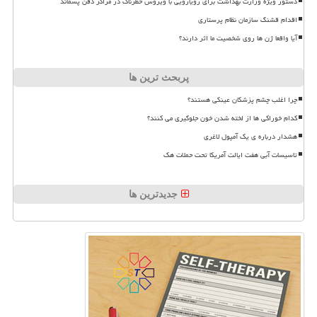
دستور ویژه وزارت بهداشت برای رویارویی با ویروس خطرناک در مراکز دفن پسماند
اقدام قشنگ سازمان نظام پرستاری
آیا واقعا ژن ها روی شخصیت ما اثر دارند؟
پربحث ترین ها
چرا اغلب چشم پزشکان عینکی هستند؟
کدام خوراکی ها از لخته شدن خون جلوگیری می کنند؟
هشدار درباره ی یک آمپول لاغری
تاسیسات آبی هفت ایالت آمریکا تحت حملات هک
جدیدترین ها