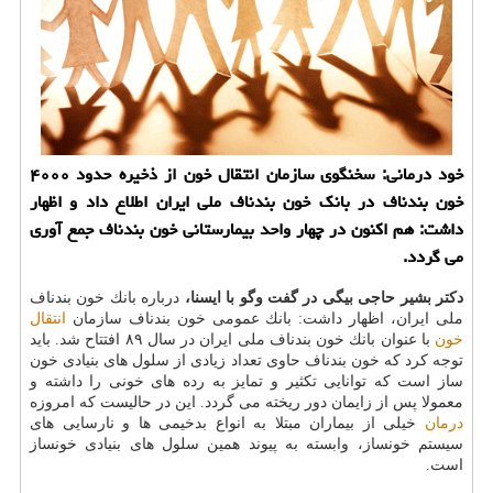
خود درمانی: سخنگوی سازمان انتقال خون از ذخیره حدود ۴۰۰۰
خون بندناف در بانك خون بندناف ملی ایران اطلاع داد و اظهار
داشت: هم اكنون در چهار واحد بیمارستانی خون بندناف جمع آوری
می گردد.
دكتر بشیر حاجی بیگی در گفت وگو با ایسنا،
درباره بانك خون بندناف
ملی ایران، اظهار داشت: بانك عمومی خون بندناف سازمان
انتقال
خون
با عنوان بانك خون بندناف ملی ایران در سال ۸۹ افتتاح شد. باید
توجه كرد كه خون بندناف حاوی تعداد زیادی از سلول های بنیادی خون
ساز است كه توانایی تكثیر و تمایز به رده های خونی را داشته و
معمولا پس از زایمان دور ریخته می گردد. این در حالیست كه امروزه
درمان
خیلی از بیماران مبتلا به انواع بدخیمی ها و نارسایی های
سیستم خونساز، وابسته به پیوند همین سلول های بنیادی خونساز
است.