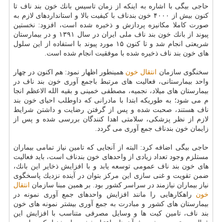
حاجی بیگی با اشاره به اینكه از زمان تاسیس بانك خون بند ناف تا
كنون بیش از ۴۰۰۰ خون بندناف با كیفیت بالا و استانداردهای لازم به
صورت كاملا مكانیزه پردازش و ذخیره شده است، افزود: نخستین
پیوند از بانك خون بند ناف ملی ایران در سال ۱۳۹۱ و در بیمارستان
شریعتی انجام شد و تا كنون ۱۵ مورد پیوند با استفاده از این سلول
های خون بند ناف ذخیره شده با موفقیت انجام شده است.
سخنگوی سازمان
انتقال خون
همینطور اظهار نمود: هم اكنون در چهار
واحد بیمارستانی، فعالیت های مرتبط باجمع آوری خون بند ناف در
بیمارستان های میلاد، نجمیه، مصطفی خمینی و بقیه الله الاعظم انجا
م می شود؛ به طوریكه ابتدا با مادرانی كه داوطلب احیای خون بند
ناف هستند، صحبت شده و پس از گرفتن رضایت و داشتن شرایط
لازم از نظر پزشكی، سلامتی اهدا كنندگان بررسی شده و پس از
زایمان خون بندناف جمع آوری می گردد.
حاجی بیگی اضافه كرد: البته از آنجایی كه تامین نیاز تمامی بیماران
مستلزم وجود تعداد زیادی از واحدهای خون بندناف است، باید فعالیت
های خون بند ناف عمومی توسعه یابد و با افزایش ذخایر این بانك،
ضمن تقویت و غنی سازی این مركز بتوان در آینده نزدیك پاسخگوی
نیاز بیماران نیازمند در سراسر كشور بود. بر همین مبنا سازمان
انتقال
خون
راهكارهایی را مانند افزایش واحدهای جمع آوری نمونه در
بیمارستان های كشور و مبادرت به جمع آوری بیشتر نمونه های خون
بند ناف، تامین كیت ها و وسایل مصرفی متناسب با افزایش این