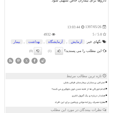
داروها برای بیماران خاص تسهیل شود.
1397/05/26
13:03:44
4932
5.0 / 5
تگهای خبر:
آزمایش
,
آزمایشگاه
,
بهداشت
,
بیمار
این مطلب را می پسندید؟
(0)
(1)
X
تازه ترین مطالب مرتبط
اعتراض پرستاران بیمارستان فیاض بخش
کدام خوراکی ها از لخته شدن خون جلوگیری می کنند؟
هشدار درباره ی یک آمپول لاغری
معجزه مصرف روزانه مولتی ویتامین برای این افراد
نظرات بینندگان در مورد این مطلب