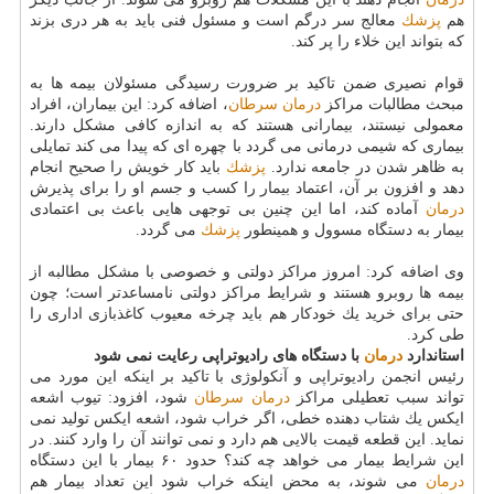
هم
پزشك
معالج سر درگم است و مسئول فنی باید به هر دری بزند
كه بتواند این خلاء را پر كند.
قوام نصیری ضمن تاكید بر ضرورت رسیدگی مسئولان بیمه ها به
مبحث مطالبات مراكز
درمان
سرطان
، اضافه كرد: این بیماران، افراد
معمولی نیستند، بیمارانی هستند كه به اندازه كافی مشكل دارند.
بیماری كه شیمی درمانی می گردد با چهره ای كه پیدا می كند تمایلی
به ظاهر شدن در جامعه ندارد.
پزشك
باید كار خویش را صحیح انجام
دهد و افزون بر آن، اعتماد بیمار را كسب و جسم او را برای پذیرش
درمان
آماده كند، اما این چنین بی توجهی هایی باعث بی اعتمادی
بیمار به دستگاه مسوول و همینطور
پزشك
می گردد.
وی اضافه كرد: امروز مراكز دولتی و خصوصی با مشكل مطالبه از
بیمه ها روبرو هستند و شرایط مراكز دولتی نامساعدتر است؛ چون
حتی برای خرید یك خودكار هم باید چرخه معیوب كاغذبازی اداری را
طی كرد.
استاندارد
درمان
با دستگاه های رادیوتراپی رعایت نمی شود
رئیس انجمن رادیوتراپی و آنكولوژی با تاكید بر اینكه این مورد می
تواند سبب تعطیلی مراكز
درمان
سرطان
شود، افزود: تیوب اشعه
ایكس یك شتاب دهنده خطی، اگر خراب شود، اشعه ایكس تولید نمی
نماید. این قطعه قیمت بالایی هم دارد و نمی توانند آن را وارد كنند. در
این شرایط بیمار می خواهد چه كند؟ حدود ۶۰ بیمار با این دستگاه
درمان
می شوند، به محض اینكه خراب شود این تعداد بیمار هم