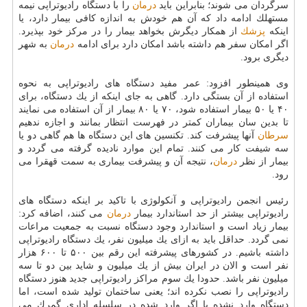
سرگردان می شوند؛ بنابراین باید
درمان
را با دستگاه رادیوتراپی نیمه
مستهلك ادامه داد كه آن هم خودش به اندازه كافی بیمار دارد، یا
اینكه
پزشك
از همكار دیگرش بخواهد بیمار را در مركز خود بپذیرد.
اگر امكان سفر هم داشته باشد امكان دارد برای ادامه
درمان
به شهر
دیگری برود.
وی همینطور افزود: عمر مفید دستگاه های رادیوتراپی به نحوه
استفاده از آن بستگی دارد. گاهی به جای اینكه از یك دستگاه، برای
۴۰ یا ۵۰ بیمار استفاده شود، ۷۰ یا ۸۰ بیمار از آن استفاده می نمایند
تا بدین سان بیماران كمتر در فهرست انتظار بمانند و اجازه ندهیم
سرطان
آنها پیشرفت كند. تكنسین های این دستگاه ها هم گاهی دو یا
سه شیفت كار می كنند. تمام این موارد نادیده گرفته می گردد و
بیمار از نظر
درمان
، نتیجه آن و پیشرفت بیماری به سمت قهقرا می
رود.
رئیس انجمن رادیوتراپی و آنكولوژی با تاكید بر اینكه دستگاه های
رادیوتراپی بیشتر از حد استاندارد بیمار
درمان
می كنند، اضافه كرد:
بیمار زیاد است و استاندارد وجود دستگاه نسبت به جمعیت مراعات
نمی گردد. حداقل باید به ازای یك میلیون نفر، یك دستگاه رادیوتراپی
داشته باشیم. در كشورهای پیشرفته این رقم بین ۵۰۰ تا ۶۰۰ هزار
نفر است و الان در ایران بیش از یك میلیون و شاید بین دو تا سه
میلیون نفر باشد. حدودا یك سوم مراكز رادیوتراپی جدید هنوز دستگاه
رادیوتراپی را نصب نكرده اند؛ یعنی ساختمان تولید شده است، اما
دستگاه وارد نشده یا اگر وارد شده در سلسله اداری گمرك می