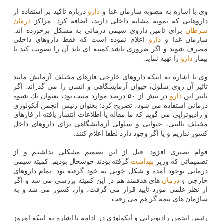
وی با اشاره به مصوبه سازمان غذا و
دارو
درباره تاكید بر استفاده از
داروهایی كه نمونه مشابه داخلی دارند، اضافه كرد: مراكز
درمان
سرطان
برای تامین داروی شیمی درمانی به مشكل برخورده اند.
سازمان غذا و
دارو
اعلام نموده است كه فقط داروهای داخلی
مصرف شوند و اگر ضروری باشد كمیته ای باید آن را تصویب كند تا
بیمار
دارو
را تهیه نماید.
وی با اشاره به اینكه داروهای خارجی فازهای مختلف آزمایش مانند
تاثیر آن روی سلول، حیوان آزمایشگاهی و انسان را می گذراند. اگر
تاثیر این
دارو
در بیش از ۵۰ درصد موارد مثبت بود، بعنوان یك شیوه
درمانی استفاده می شود، تصریح كرد: بعنوان رئیس انجمن آنكولوژی
و رادیوتراپی می گویم كه ما مقاله یا اطلاعات انتشار یافته از فازهای
مختلف بالینی، حیوانی و سلولی آزمایشگاهی برای داروهای داخل
كشور نداریم و یا اگر وجود دارد لطفا اعلام كنند.
قوام نصیری افزود: قبل از این تصمیم مشكلی نداشتیم و از
تصمیماتی كه وزیر
بهداشت
گرفته بودند خوشحال بودیم. كمیته شیمی
درمانی بوجود آمده و شكل خوبی به خود گرفته بود. تمام داروهای
خارجی و
درمان
های هدفمند هم در این كمیته بررسی می شد و اگر
از نظر علمی مورد تایید قرار می گرفت، وارد كشور می شد و به
سازمان های بیمه گر هم می رفت.
رئیس انجمن رادیوتراپی و آنكولوژی در ادامه با اشاره به اینكه امروز