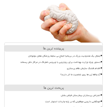
پربیننده ترین ها
جنجال یک محدودیت بزرگ در بریتانیا اجماع بی سابقه پزشکان مقابل نوجوانان
دستور ویژه وزارت بهداشت برای رویارویی با ویروس خطرناک در مراکز دفن پسماند
اقدام قشنگ سازمان نظام پرستاری
آیا واقعا ژن ها روی شخصیت ما اثر دارند؟
پربحث ترین ها
اعتراض پرستاران بیمارستان فیاض بخش
خودکفایی دارویی موفقیتی که بر پایه واردات استوار است