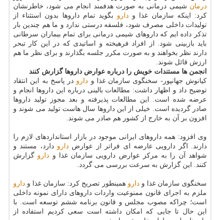
درمان
شیمی درمانی به صورت هدفمند انجام می شود، خاطرنشان
كرد: اینكه سازمان غذا و
دارو
بگوید تمام داروها بدون استثناء از
تولیدات داخلی مصرف شود، فلسفه درستی ندارد و ما هم چندین بار
تذكر داده ایم كه داروهای شیمی درمانی برای تمام بیماران سرطانی
باید بازبینی شود. از افراد فرهیخته و اساتیدی كه در این كار تبحر
دارند نظر بخواهند و به صورت مكرر جلسه بگذارند و برای نظر ما هم
ارزش قائل شوند.
انجمن ها مستندات خویش را درباره عوارض داروها گزارش كنند
كیانوش جهانپور- سخنگوی سازمان غذا و
دارو
در پاسخ به این انتقاد
توضیح داد و اظهار داشت: مطالعات بالینی درباره این داروها انجام و
عرضه شده است. این مطالعات پذیرفته و بعد مجوز تولید داروها
صادر گردیده است. خیلی از این داروها سال هاست تولید می شوند و
افزون بر آن به خارج از كشور هم صادر می شوند.
وی افزود: همه داروهای ایرانی موجود در بازار استانداردهای لازم را
دارند. اگر دارویی عارضه ای فراتر از عوارض
دارو
دارد، مستند و
شواهد آن را به مركز عوارض دارویی سازمان غذا و
دارو
گزارش
كنند. این گزارش به سرعت بررسی می گردد.
سخنگوی سازمان غذا و
دارو
همینطور تصریح كرد: سازمان غذا و
دارو
ملزم به اجرای قانون ممنوعیت واردات داروهای دارای نمونه داخلی
است؛ چراكه مصوب مجلس و قانون برنامه ششم توسعه است. با
این حال تا جایی كه امكان داشته است سعی كردیم استفاده از