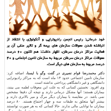
خود درمانی: رئیس انجمن رادیوتراپی و آنكولوژی با انتقاد از
انباشته شدن معوقات سازمان های بیمه گر و تاثیر منفی آن بر
فعالیت مراكز درمان سرطان، اظهار داشت: هم اكنون ۶۰ درصد
معوقات مراكز درمان سرطان مربوط به سازمان تامین اجتماعی و ۴۰
درصد مربوط به سازمان های دیگر است.
دكتر محمدرضا قوام نصیری در گفت وگو با ایسنا،
اضافه كرد:
سازمان تامین اجتماعی حدود ۱۴ ماه است كه به مراكز رادیوتراپی
دانشگاهی و غیر دانشگاهی پرداختی نداشته است.
وی افزود: نخستین كسانی كه به علت این معوقات لطمه می بینند،
بیماران هستند؛ آنها مشكل درمانی دارند و نتیجه آن دقیقا مشخص
نمی باشد. در مقایسه با بیماران دیگر مرگ و میر بالاتری دارند و
بیشتر آنها متعلق به طبقات سه و چهار اجتماع هستند. ۸۰ درصد
بیماران ما توانایی مالی ندارند. حالا كسانی كه به هر صورت توانستند
درمان
انجام دهند با این مشكلات هم روبرو می شوند. از جانب دیگر