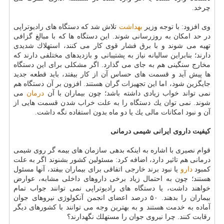
چرخد.
وی افزود: با توجه وزیر
بهداشت
تلاش شد كه دستگاه های رادیوتراپی
در حد امكان به روزرسانی شوند. این دستگاه ها كه با مبالغ گزافی
تهیه می شوند و با برق فشار قوی كار می كنند، استهلاك شدیدی
دارند؛ بنابراین سالیانه نیاز به پشتیبانی و بازدیدهای مختلفی دارند كه
مخارج سنگینی هم به جای می گذارد. اگر مشكلی برای این دستگاه
ها پیش آید و قسمت های حساس آن از كار بیفتد، باید قطعه جدید
جایگزین شود، اما این تجهیزات گران هستند. افزون بر آن دستگاه هم
نمی تواند خواب زیادی داشته باشد؛ چون بیماران با آن
درمان
می
شوند. نمی توان یك دستگاه را به علت خراب شدن قسمت هایی از
آن و نبود امكانات مالی یك یا دو ماه بدون استفاده نگه داشت.
كیفیت داروی ایرانی شیمی درمانی
قوام نصیری با اشاره به اینكه بدهی سازمان های بیمه گر روی شیمی
درمانی هم تاثیر دارد، اضافه كرد: مسئولین كشور بشنوند اگر به علت
كمبود
دارو
یا نبود برند خارجی اتفاقی برای بیماران بیفتد، آنها مسئول
هستند؛ چون به احتمال زیاد برخی داروهای داخلی مشابه، عوارض
خواهند داشت، یا دستگاه های رادیوتراپی نمی توانند جواب تمام
بیماران را بدهند. ۵۰ درصد اعضای انجمن آنكولوژی نیروهای جوان
آماده به خدمت هستند و به بهترین وجه می توانند با كشورهای دیگر
رقابت كنند. چرا نیروی جوان را مستهلك نگهدارند؟