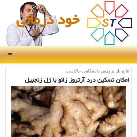
خود درمانی
منو
نتایج یك پژوهش دانشگاهی حاكیست
امكان تسكین درد آرتروز زانو با ژل زنجبیل