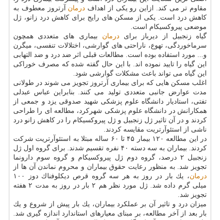
مقاوم تر می كند. ازاین رو یكی از اهداف
درمان
آرتروز معطوف به
كاهش درد است. یكی از مسكن های رایج برای كاهش درد زانو، ژل
موضعی پیروكسیكام است.
گیاه زنجبیل از دیرباز برای
درمان
بیماری های متعددی همچون
سرماخوردگی، تهوع، ناراحتی های گوارشی، اختلالات تنفسی، میگرن
و... مورد استفاده بوده است. مطالعات قبلی اثر ضد درد و ضد التهابی
این گیاه را تایید نموده اند. با این حال گفته شده كه مصرف خوراكی
این گیاه می تواند باعث مشكلات گوارشی شود.
اغلب مسكن هایی كه برای بیماری آرتروز تجویز می شوند در طولانی
مدت عوارض جانبی متعددی تولید می كنند. بنابراین عباس عبدلی
تفتی، استادیار دانشگاه علوم پزشكی شهید صدوقی یزد و جمعی از
همكارانش در دانشگاه علوم پزشكی شهركرد، مطالعه ای را طراحی
كردند و در آن تاثیر ژل زنجبیل و ژل پیروكسیكام را در كاهش زانو درد
ناشی از استئوآرتریت مقایسه كردند.
در این مطالعه ۱۲۰ بیمار ۴۵ تا ۶۰ ساله مبتلا به استئوآرتریت شركت
كردند. بیماران به سه دسته ۴۰ نفره تقسیم شدند. برای گروه اول ژل
زنجبیل ۲ درصد، گروه دوم ژل پیروكسیكام و گروه سوم دارونما
تجویز شد. به منظور رعایت حقوق بیماران و محروم نماندن آن ها از
درمان
، یك بار در روز به هر سه گروه قرص دیكلوفناك دوز ۱۰۰
میلی گرم داده شد. ژل مورد نظر هم ۲ بار در روز به مدت ۲ هفته
تجویز شد.
میزان درد و تاثیر آن بر عملكرد بیماران، یك بار پیش از شروع و یك
بار بعد از آخر مطالعه، بر مبنای معیارهای استاندارد اندازه گیری شد.