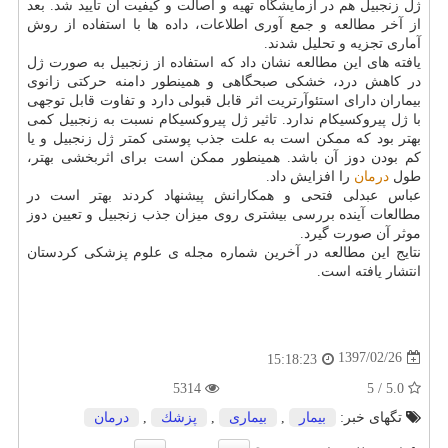
ژل زنجبیل هم در آزمایشگاه تهیه و اصالت و كیفیت آن تایید شد. بعد
از آخر مطالعه و جمع آوری اطلاعات، داده ها با استفاده از روش
آماری تجزیه و تحلیل شدند.
یافته های این مطالعه نشان داد كه استفاده از زنجبیل به صورت ژل
در كاهش درد، خشكی صبحگاهی و همینطور دامنه حركتی زانوی
بیماران دارای استئوآرتریت اثر قابل قبولی دارد و تفاوت قابل توجهی
با ژل پیروكسیكام ندارد. تاثیر ژل پیروكسیكام نسبت به زنجبیل كمی
بهتر بود كه ممكن است به علت جذب پوستی كمتر ژل زنجبیل و یا
كم بودن دوز آن باشد. همینطور ممكن است برای اثربخشی بهتر،
طول
درمان
را افزایش داد.
عباس عبدلی فتحی و همكارانش پیشنهاد كردند بهتر است در
مطالعات آینده بررسی بیشتری روی میزان جذب زنجبیل و تعیین دوز
موثر آن صورت گیرد.
نتایج این مطالعه در آخرین شماره مجله ی علوم پزشكی كردستان
انتشار یافته است.
1397/02/26
15:18:23
5314
5.0 / 5
تگهای خبر:
بیمار
,
بیماری
,
پزشك
,
درمان