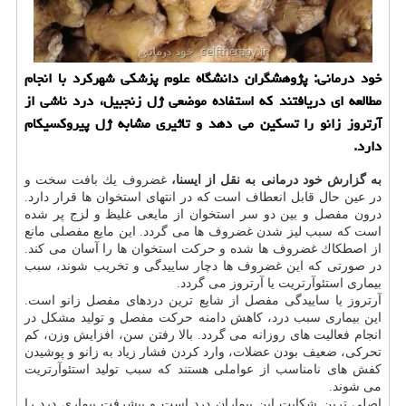
خود درمانی: پژوهشگران دانشگاه علوم پزشكی شهركرد با انجام
مطالعه ای دریافتند كه استفاده موضعی ژل زنجبیل، درد ناشی از
آرتروز زانو را تسكین می دهد و تاثیری مشابه ژل پیروكسیكام
دارد.
به گزارش خود درمانی به نقل از ایسنا،
غضروف یك بافت سخت و
در عین حال قابل انعطاف است كه در انتهای استخوان ها قرار دارد.
درون مفصل و بین دو سر استخوان از مایعی غلیظ و لزج پر شده
است كه سبب لیز شدن غضروف ها می گردد. این مایع مفصلی مانع
از اصطكاك غضروف ها شده و حركت استخوان ها را آسان می كند.
در صورتی كه این غضروف ها دچار ساییدگی و تخریب شوند، سبب
بیماری استئوآرتریت یا آرتروز می گردد.
آرتروز یا ساییدگی مفصل از شایع ترین دردهای مفصل زانو است.
این بیماری سبب درد، كاهش دامنه حركت مفصل و تولید مشكل در
انجام فعالیت های روزانه می گردد. بالا رفتن سن، افزایش وزن، كم
تحركی، ضعیف بودن عضلات، وارد كردن فشار زیاد به زانو و پوشیدن
كفش های نامناسب از عواملی هستند كه سبب تولید استئوآرتریت
می شوند.
اصلی ترین شكایت این بیماران درد است و پیشرفت بیماری درد را