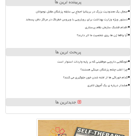
پربیننده ترین ها
جنجال یک محدودیت بزرگ در بریتانیا اجماع بی سابقه پزشکان مقابل نوجوانان
دستور ویژه وزارت بهداشت برای رویارویی با ویروس خطرناک در مراکز دفن پسماند
اقدام قشنگ سازمان نظام پرستاری
آیا واقعا ژن ها روی شخصیت ما اثر دارند؟
پربحث ترین ها
خودکفایی دارویی موفقیتی که بر پایه واردات استوار است
چرا اغلب چشم پزشکان عینکی هستند؟
کدام خوراکی ها از لخته شدن خون جلوگیری می کنند؟
هشدار درباره ی یک آمپول لاغری
جدیدترین ها