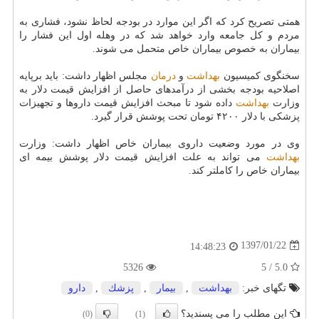
همتی تصریح كرد كه اگر این موارد در بودجه لحاظ نشود، فشاری به
مردم و كل جامعه وارد خواهد شد كه در وهله اول این فشار را
بیماران به خصوص بیماران خاص متحمل می شوند.
سخنگوی كمیسیون
بهداشت
و
درمان
مجلس اظهار داشت: باید برپایه
اصلاحیه بودجه بخشی از درآمدهای حاصل از افزایش قیمت دلار به
وزارت
بهداشت
داده شود تا مبحث افزایش قیمت داروها و تجهیزات
پزشكی با دلار ۴۲۰۰ تومان تحت پوشش قرار گیرد.
وی در مورد وضعیت داروی بیماران خاص اظهار داشت: وزارت
بهداشت
می تواند به علت افزایش قیمت دلار پوشش بیمه ای
بیماران خاص را كاملتر كند.
1397/01/22
14:48:23
5326
5.0 / 5
تگهای خبر:
بهداشت
,
بیمار
,
پزشك
,
دارو
این مطلب را می پسندید؟
(0)
(1)