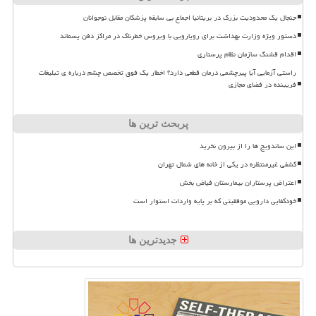
جنجال یک محدودیت بزرگ در بریتانیا اجماع بی سابقه پزشکان مقابل نوجوانان
دستور ویژه وزارت بهداشت برای رویارویی با ویروس خطرناک در مراکز دفن پسماند
اقدام قشنگ سازمان نظام پرستاری
راستی آزمایی آیا پیرچشمی درمان قطعی دارد؟ اخطار یک فوق تخصص چشم درباره ی تبلیغات
فریبنده در فضای مجازی
پربحث ترین ها
این ساندویچ ها را از بیرون نخرید
کشفی غیرمنتظره در یکی از خانه های شمال تهران
اعتراض پرستاران بیمارستان فیاض بخش
خودکفایی دارویی موفقیتی که بر پایه واردات استوار است
جدیدترین ها