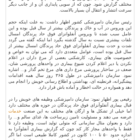
مختلف گزارش شود. چون كه از سویی پایداری آن و از جانب دیگر
سرعت انتشار و انتقال آن بسیار بالاست.
رئیس سازمان دامپزشكی كشور اظهار داشت: به علت اینكه حجم
این ویروس در آب و خاك و پرندگان بیشتر از سال قبل بوده و این
عامل سبب شده تا ویروس آنفلوانزای فوق حاد پرندگان امسال
تلفات بیشتری نسبت به سال گذشته بگیرد اما اینكه گفته می گردد
شدت و حدت بیماری آنفلوآنزای فوق حاد پرندگان امسال بیشتر از
سال قبل بوده است، عوامل متعددی دارد كه می توان به خواص و
خصوصیت های بیماری، كارشكنی بعضی از مرغ داران در اعلام
نكردن یا دیر اعلام كردن شیوع بیماری در واحدهای پرورشی شان،
ضعف در ساختار پرورشی مرغ داری های مرغ تخم گذار و... اشاره
نمود. سازمان دامپزشكی در طول ۳۶۵ روز سال همه اقدامات
پیشگیرانه، قرنطینه ای، بهداشتی و اطلاع رسانی خویش را انجام می
دهد و همواره در حالت اخطار و آماده باش قرار دارد.
رفیعی پور اظهار نمود: سازمان دامپزشكی وظیفه های خویش را در
قبال بیماری آنفلوآنزای فوق حاد پرندگان در حوزه های مختلف دارد
اما خیلی از تشكل ها و ارگان های مختلف به این صنعت
خدمات
عرضه می دهند و مسئولیت تامین زیرساخت ها، غذای سالم و... را
دارد و بعنوان مثال سازمانی كه متولی تولید است، وظیفه دارد تا
فقط با واحدهای مجاز كار كند چون كه گزارش بیماری آنفلوآنزا به
اندازه حدود ۵۰ تا ۱۰۰ كانون در كشور كاملا طبیعی است اما اگر