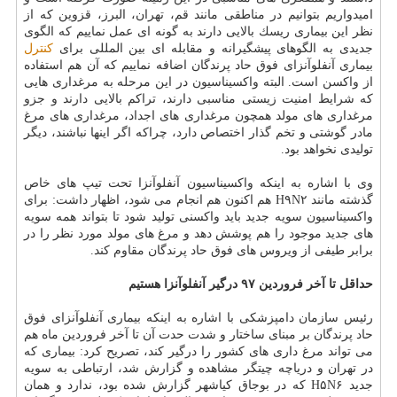
امیدواریم بتوانیم در مناطقی مانند قم، تهران، البرز، قزوین كه از
نظر این بیماری ریسك بالایی دارند به گونه ای عمل نماییم كه الگوی
جدیدی به الگوهای پیشگیرانه و مقابله ای بین المللی برای
كنترل
بیماری آنفلوآنزای فوق حاد پرندگان اضافه نماییم كه آن هم استفاده
از واكسن است. البته واكسیناسیون در این مرحله به مرغداری هایی
كه شرایط امنیت زیستی مناسبی دارند، تراكم بالایی دارند و جزو
مرغداری های مولد همچون مرغداری های اجداد، مرغداری های مرغ
مادر گوشتی و تخم گذار اختصاص دارد، چراكه اگر اینها نباشند، دیگر
تولیدی نخواهد بود.
وی با اشاره به اینكه واكسیناسیون آنفلوآنزا تحت تیپ های خاص
گذشته مانند H۹N۲ هم اكنون هم انجام می شود، اظهار داشت: برای
واكسیناسیون سویه جدید باید واكسنی تولید شود تا بتواند همه سویه
های جدید موجود را هم پوشش دهد و مرغ های مولد مورد نظر را در
برابر طیفی از ویروس های فوق حاد پرندگان مقاوم كند.
حداقل تا آخر فروردین ۹۷ درگیر آنفلوآنزا هستیم
رئیس سازمان دامپزشكی با اشاره به اینكه بیماری آنفلوآنزای فوق
حاد پرندگان بر مبنای ساختار و شدت حدت آن تا آخر فروردین ماه هم
می تواند مرغ داری های كشور را درگیر كند، تصریح كرد: بیماری كه
در تهران و دریاچه چیتگر مشاهده و گزارش شد، ارتباطی به سویه
جدید H۵N۶ كه در بوجاق كیاشهر گزارش شده بود، ندارد و همان