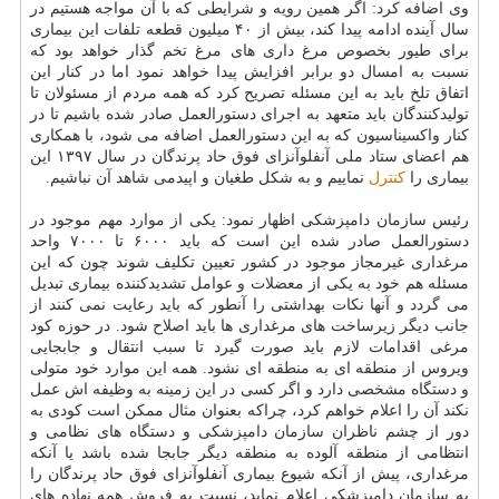
وی اضافه كرد: اگر همین رویه و شرایطی كه با آن مواجه هستیم در
سال آینده ادامه پیدا كند، بیش از ۴۰ میلیون قطعه تلفات این بیماری
برای طیور بخصوص مرغ داری های مرغ تخم گذار خواهد بود كه
نسبت به امسال دو برابر افزایش پیدا خواهد نمود اما در كنار این
اتفاق تلخ باید به این مسئله تصریح كرد كه همه مردم از مسئولان تا
تولیدكنندگان باید متعهد به اجرای دستورالعمل صادر شده باشیم تا در
كنار واكسیناسیون كه به این دستورالعمل اضافه می شود، با همكاری
هم اعضای ستاد ملی آنفلوآنزای فوق حاد پرندگان در سال ۱۳۹۷ این
بیماری را
كنترل
نماییم و به شكل طغیان و اپیدمی شاهد آن نباشیم.
رئیس سازمان دامپزشكی اظهار نمود: یكی از موارد مهم موجود در
دستورالعمل صادر شده این است كه باید ۶۰۰۰ تا ۷۰۰۰ واحد
مرغداری غیرمجاز موجود در كشور تعیین تكلیف شوند چون كه این
مسئله هم خود به یكی از معضلات و عوامل تشدیدكننده بیماری تبدیل
می گردد و آنها نكات بهداشتی را آنطور كه باید رعایت نمی كنند از
جانب دیگر زیرساخت های مرغداری ها باید اصلاح شود. در حوزه كود
مرغی اقدامات لازم باید صورت گیرد تا سبب انتقال و جابجایی
ویروس از منطقه ای به منطقه ای نشود. همه این موارد خود متولی
و دستگاه مشخصی دارد و اگر كسی در این زمینه به وظیفه اش عمل
نكند آن را اعلام خواهم كرد، چراكه بعنوان مثال ممكن است كودی به
دور از چشم ناظران سازمان دامپزشكی و دستگاه های نظامی و
انتظامی از منطقه آلوده به منطقه دیگر جابجا شده باشد یا آنكه
مرغداری، پیش از آنكه شیوع بیماری آنفلوآنزای فوق حاد پرندگان را
به سازمان دامپزشكی اعلام نماید، نسبت به فروش همه نهاده های