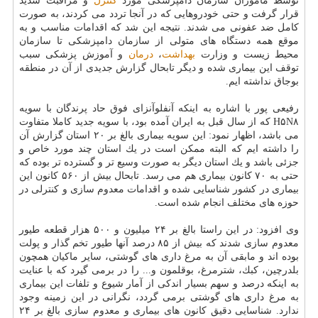
توسط ماموران سازمان دامپزشكی مورد
كنترل
و مراقبت شدید
قرار گرفت و حتی خودروهایی كه در آنجا تردد می كردند، به صورت
كامل ضد عفونی می شدند. نتیجه این شد كه اقدامات مناسب و به
موقع همه دستگاه های متولی از سازمان دامپزشكی تا سازمان
محیط زیست و وزارت
بهداشت
،
درمان
و آموزش پزشكی سبب
توقف این بیماری شده و دیگر تابحال گزارش جدیدی از آن در منطقه
بوجاق نداشته ایم.
رفیعی پور با اشاره به اینكه آنفلوآنزای فوق حاد پرندگان با سویه
H۵N۸ كه از سال قبل به ایران آمده بود، با سویه جدید كاملا متفاوت
می باشد، اظهار نمود: این سویه بیماری بالغ بر ۲۰ استان گزارش آن
را داشته ایم كه البته ممكن است در یك استان چند مورد خاص و
جزئی باشد و یك استان دیگر به صورت وسیع تر و گسترده تر بوده كه
حتی به ۷۰ كانون بیماری هم می رسد. تابحال بیش از ۵۶۰ كانون این
بیماری در كشور شناسایی شده و اقدامات معدوم سازی و كنترلی در
حوزه های مختلف انجام شده است.
وی افزود: در این راستا بالغ بر ۲۴ میلیون و ۵۰۰ هزار قطعه طیور
معدوم سازی شدند كه بیش از ۸۵ درصد آنها طیور تخم گذار و پولت
بوده اند و مابقی آن به مرغ داری های گوشتی، سایر ماكیان همچون
بلدرچین، كبك، شترمرغ، بوقلمون و... را در برمی گیرد كه با عنایت
به اینكه درصد و سهم بسیار اندكی از آمار شیوع و تلفات این بیماری
به مرغ داری های گوشتی برمی گردد، نگرانی در این زمینه وجود
ندارد. شناسایی دقیق كانون های بیماری و معدوم سازی بالغ بر ۲۴