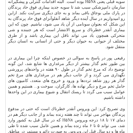
سویه قبلی یعنی H۵N۸ بوده است. البته اقدامات كنترلی و پیشگیرانه
سازمان دامپزشكی سبب شد تا سویه جدید بیماری فوق حاد پرندگان
در پارك ملی بوجاق باقی بماند و به جای دیگری سرایت نكند. ازاین
رو امیدواریم در سال آینده دیگر شاهد آنفلوآنزای فوق حاد پرندگان به
این شكل كه بعنوان سونامی از آن یاد می شود، نباشیم. چون كه این
بیماری آنقدر خطرناك و سریع الانتشار است كه هر جنبنده و شی
متحركی همچون باد می تواند ناقل این بیماری باشد و از طرق
مختلف از حیوانی به حیوان دیگر و حتی از انسانی به انسان دیگر
منتقل شود.
رفیعی پور در پاسخ به سوالی در خصوص اینكه چرا این بیماری در
بین طیور تخم گذار بیشتر از دیگر مرغداری ها شایع شد، این گونه
توضیح داد كه مرغ تخم گذار در طول ۹۰ هفته در واحدهای پرورشی
نگهداری می گردد و از جانب دیگر هم در مرغداری های مرغ تخم
گذار هر روز شاهد ترددها و ورود و خروج های متعدد، كامیون های
حامل تخم مرغ و دیگر نهاده ها، كارگران، سوخت و... هستیم و همین
عوامل سبب می گردد تا ریسك انتقال و شیوع بیماری در این واحدها
داشته باشیم.
وی تصریح كرد: این ویروس آنقدر خطرناك است كه حتی در مدفوع
پرندگان مهاجر می تواند تا چند هفته زنده بماند و از جانب دیگر هم در
دمای ۱۷ تا ۱۸ درجه ویروس H۵N۸ كه در سال قبل به كشور وارد
شد، می تواند ۵ تا ۶ ماه زنده بماند و همین عامل سبب شده تا طی
ماه ها و دو سال قبل این ویروس به صورت دائم و مستمر در مناطق