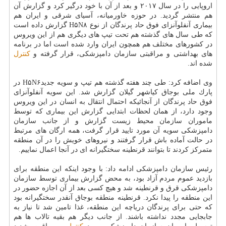
اروپایی را در سال ۲۰۱۷ و بعد از آن با خود درگیر كرد و گزارش آن
هم منتشر گردید. در حوزه خاورمیانه، آسیای شرقی و ایران هم
بیماری آنفلوآنزای فوق حاد پرندگان از نوع H۵N۸ گزارش داده است
كه طی سال های گذشته هم تحت تیپ های دیگری هم از این ویروس
در كشورهای مختلف هم همچون ایران وارد شده است اما در برنامه
های بهداشتی و مراقبتی سازمان دامپزشكی، قرار گرفته و
كنترل
شده اند.
وی اضافه كرد: طی چند هفته گذشته هم تیپ و سویه جدیدH۵N۶ در
پارك ملی بوجاق كیاشهر گیلان گزارش شد. این سویه آنفلوآنزای
فوق حاد پرندگان از آنجائیكه احتمال انتقال به انسان در این ویروس
وجود دارد، از همان لحظات ابتدایی گزارش این بیماری كه توسط
ماموران سازمان محیط زیست گزارش و از جانب سازمان
دامپزشكی سویه آن مورد تایید قرار گرفت، همه ارگان های مرتبط
در حالت آماده باش قرار گرفتند و نیروهای خویش را در آن منطقه
متمركز كردند تا بتوانند قرنطینه سختگیرانه ای در آنجا اعمال نماییم.
رئیس سازمان دامپزشكی ادامه داد: با وجود اینكه این منطقه برای
بازدید عموم مردم آزاد بود، به محض گزارش بیماری توسط سازمان
دامپزشكی قرق و قرنطینه شد و هیچ كسی بعد از آن اجازه حضور در
این منطقه را پیدا نكرد. قرنطینه منطقه بوجاق آنقدر سختگیرانه بود
كه حتی برای پرندگان دریاچه این منطقه، غذا تامین شد تا نیاز به
جابجایی مجدد نداشته باشند. از جانب دیگر هم بقیه تالاب ها هم