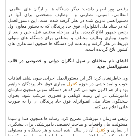
رفیعی پور اظهار داشت: دیگر دستگاه ها و ارگان های نظامی،
انتظامی، امنیتی، نظارتی و... وظایف مشخصی برای آنها در
دستورالعمل تدوین شده در نظر گرفته شده است. این دستورالعمل
كه در ستاد ملی آنفلوانزای فوق حاد پرندگان كه به دستور معاون اول
رئیس جمهور ابلاغ گردیده، برای مراحله مختلف قبل، حین و بعد از
شیوع بیماری وظایف مختلف و مختلفی برای دستگاه های متولی
ذیربط در نظر گرفته و به همه این دستگاه ها همچون استانداری های
كشور ابلاغ گردیده است.
افشای نام متخلفان و سهل انگاران دولتی و خصوصی در قالب
دستورالعمل جدید
وی خاطرنشان كرد: اگر این دستورالعمل اجرایی شود، شاهد اتفاقات
خوب و امیدبخشی در حوزه
كنترل
بیماری فوق حاد پرندگان خواهیم
بود و از هم اكنون تعهد می كنم كه هر دستگاه متولی همچون سازمان
دامپزشكی در این زمینه كوتاهی و قصوری مرتكب شود، بعنوان
سخنگوی ستاد ملی آنفلوآنزای فوق حاد پرندگان آن را به صورت
علنی اعلام می كنم.
رئیس سازمان دامپزشكی تصریح كرد: رسانه ها همچون صدا و سیما
مسئولیت بیان واقعیات و مباحث تخصصی دامپزشكی برای پیشگیری
از بیماری و
كنترل
آن در سال آینده است و هر دستگاه و مسئولی
كوتاهی كند، آن را اعلام می نماییم و شما باید نامش را منتشر كنید تا