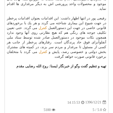
موجود و محصولات واحد پرورشی اش به دیگر مرغداری ها اقدام
نماید.
رفیعی پور در انتها اظهار داشت: این اقدامات بعنوان اقدامات پرخطر
در جهت شیوع این بیماری شناخته می گردد و هر یك با برخوردهای
قانونی خاصی در جهت این دستورالعمل
كنترل
می گردد. حتی تعیین
تكلیف جوجه های رنگی هم كه هیچ نظارتی روی آنها وجود ندارد
همچون نكات موجود در دستورالعمل صادر شده توسط ستاد ملی
آنفلوآنزای فوق حاد پرندگان است. رفتارهای پرخطر از جانب هر
كسی از مسئول تا مرغدار و مردم سر بزند، در كمیته های مشترك
بخش دولتی و خصوصی رصد، پایش و
كنترل
می گردد با متخلفان
برخورد قانونی صورت خواهد گرفت.
تهیه و تنظیم گفت وگو از خبرنگار ایسنا: روح الله رضایی مقدم
1396/12/21
14:15:53
5100
5.0 / 5