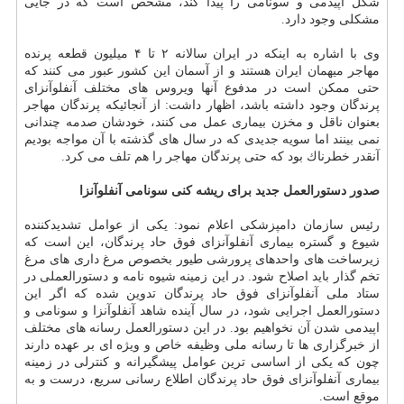
شكل اپیدمی و سونامی را پیدا كند، مشخص است كه در جایی
مشكلی وجود دارد.
وی با اشاره به اینكه در ایران سالانه ۲ تا ۴ میلیون قطعه پرنده
مهاجر میهمان ایران هستند و از آسمان این كشور عبور می كنند كه
حتی ممكن است در مدفوع آنها ویروس های مختلف آنفلوآنزای
پرندگان وجود داشته باشد، اظهار داشت: از آنجائیكه پرندگان مهاجر
بعنوان ناقل و مخزن بیماری عمل می كنند، خودشان صدمه چندانی
نمی بینند اما سویه جدیدی كه در سال های گذشته با آن مواجه بودیم
آنقدر خطرناك بود كه حتی پرندگان مهاجر را هم تلف می كرد.
صدور دستورالعمل جدید برای ریشه كنی سونامی آنفلوآنزا
رئیس سازمان دامپزشكی اعلام نمود: یكی از عوامل تشدیدكننده
شیوع و گستره بیماری آنفلوآنزای فوق حاد پرندگان، این است كه
زیرساخت های واحدهای پرورشی طیور بخصوص مرغ داری های مرغ
تخم گذار باید اصلاح شود. در این زمینه شیوه نامه و دستورالعملی در
ستاد ملی آنفلوآنزای فوق حاد پرندگان تدوین شده كه اگر این
دستورالعمل اجرایی شود، در سال آینده شاهد آنفلوآنزا و سونامی و
اپیدمی شدن آن نخواهیم بود. در این دستورالعمل رسانه های مختلف
از خبرگزاری ها تا رسانه ملی وظیفه خاص و ویژه ای بر عهده دارند
چون كه یكی از اساسی ترین عوامل پیشگیرانه و كنترلی در زمینه
بیماری آنفلوآنزای فوق حاد پرندگان اطلاع رسانی سریع، درست و به
موقع است.