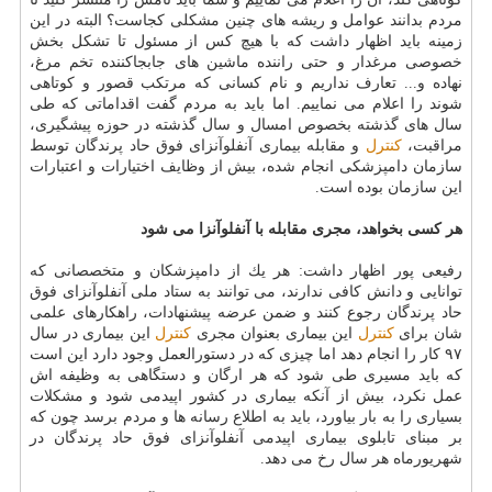
مردم بدانند عوامل و ریشه های چنین مشكلی كجاست؟ البته در این
زمینه باید اظهار داشت كه با هیچ كس از مسئول تا تشكل بخش
خصوصی مرغدار و حتی راننده ماشین های جابجاكننده تخم مرغ،
نهاده و... تعارف نداریم و نام كسانی كه مرتكب قصور و كوتاهی
شوند را اعلام می نماییم. اما باید به مردم گفت اقداماتی كه طی
سال های گذشته بخصوص امسال و سال گذشته در حوزه پیشگیری،
مراقبت،
كنترل
و مقابله بیماری آنفلوآنزای فوق حاد پرندگان توسط
سازمان دامپزشكی انجام شده، بیش از وظایف اختیارات و اعتبارات
این سازمان بوده است.
هر كسی بخواهد، مجری مقابله با آنفلوآنزا می شود
رفیعی پور اظهار داشت: هر یك از دامپزشكان و متخصصانی كه
توانایی و دانش كافی ندارند، می توانند به ستاد ملی آنفلوآنزای فوق
حاد پرندگان رجوع كنند و ضمن عرضه پیشنهادات، راهكارهای علمی
شان برای
كنترل
این بیماری بعنوان مجری
كنترل
این بیماری در سال
۹۷ كار را انجام دهد اما چیزی كه در دستورالعمل وجود دارد این است
كه باید مسیری طی شود كه هر ارگان و دستگاهی به وظیفه اش
عمل نكرد، بیش از آنكه بیماری در كشور اپیدمی شود و مشكلات
بسیاری را به بار بیاورد، باید به اطلاع رسانه ها و مردم برسد چون كه
بر مبنای تابلوی بیماری اپیدمی آنفلوآنزای فوق حاد پرندگان در
شهریورماه هر سال رخ می دهد.