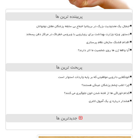
پربیننده ترین ها
جنجال یک محدودیت بزرگ در بریتانیا اجماع بی سابقه پزشکان مقابل نوجوانان
دستور ویژه وزارت بهداشت برای رویارویی با ویروس خطرناک در مراکز دفن پسماند
اقدام قشنگ سازمان نظام پرستاری
آیا واقعا ژن ها روی شخصیت ما اثر دارند؟
پربحث ترین ها
خودکفایی دارویی موفقیتی که بر پایه واردات استوار است
چرا اغلب چشم پزشکان عینکی هستند؟
کدام خوراکی ها از لخته شدن خون جلوگیری می کنند؟
هشدار درباره ی یک آمپول لاغری
جدیدترین ها