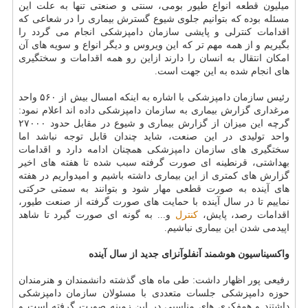
میلیون قطعه انواع طیور بومی، سنتی و صنعتی تنها به علت این
مسئله بوده كه بتوانیم جلوی شیوع گسترش بیماری را در شعاعی كه
اقدامات كنترلی و پایشی سازمان دامپزشكی انجام می گردد را
بگیریم و از همه مهم تر كه این ویروس و دیگر انواع و سویه های آن
امكان انتقال به انسان را دارند ازاین رو همه اقدامات و سختگیری
های انجام شده به این جهت است.
رئیس سازمان دامپزشكی با اشاره به اینكه امسال بیش از ۵۶۰ واحد
مرغداری گزارش بیماری به سازمان دامپزشكی داده اند اعلام نمود:
گرچه این میزان از گزارش بیماری و شیوع در مقابل حدود ۲۷۰۰۰
واحد تولیدی در این صنعت، شاید چندان قابل توجه نباشد اما
سختگیری های سازمان دامپزشكی همچنان ادامه دارد و اقدامات
بهداشتی، قرنطینه ای صورت گرفته سبب شده تا هفته های اخیر
گزارش های كمتری از این بیماری داشته باشیم و امیدواریم در هفته
های آینده به صورت قطعی مهار شود و بتوانند به سمتی حركتی
نماییم تا در سال آینده با حمایت های صورت گرفته از صنعت طیور،
اقدامات رصد، پایش،
كنترل
و... به گونه ای صورت گیرد تا شاهد
اپیدمی شدن این بیماری نباشیم.
واكسیناسیون هوشمند آنفلوآنزای جدید از سال آینده
رفیعی پور اظهار داشت: طی ماه های گذشته دانشمندان و هنرمندان
حوزه دامپزشكی جلسات متعددی با مسئولان سازمان دامپزشكی
داشتند و همفكری های مناسبی در این زمینه صورت گرفته است و