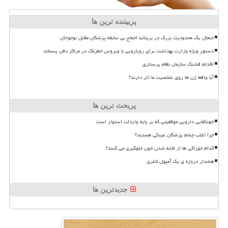
پربیننده ترین ها
جنجال یک محدودیت بزرگ در بریتانیا اجماع بی سابقه پزشکان مقابل نوجوانان
دستور ویژه وزارت بهداشت برای رویارویی با ویروس خطرناک در مراکز دفن پسماند
اقدام قشنگ سازمان نظام پرستاری
آیا واقعا ژن ها روی شخصیت ما اثر دارند؟
پربحث ترین ها
خودکفایی دارویی موفقیتی که بر پایه واردات استوار است
چرا اغلب چشم پزشکان عینکی هستند؟
کدام خوراکی ها از لخته شدن خون جلوگیری می کنند؟
هشدار درباره ی یک آمپول لاغری
جدیدترین ها