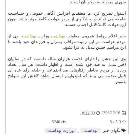
سوری مربوط به نوجوانان است.
استوار تصریح كرد: ما معتقدیم افزایش آگاهی عمومی و حساسیت
جامعه می تواند در پیشگیری از بروز حوادث كاملا موثر باشد، چون
این حوادث كاملا قابل اجتناب هستند.
بنابر اعلام روابط عمومی معاونت
بهداشت
وزارت
بهداشت
، وی از
مردم خواست در این زمینه مراقب پسران و فرزندان خود باشند تا
این مراسم جشن تبدیل به عزا نشود.
وی این جشن را دارای قدمت هزاران ساله دانست كه در سالیان
اخیر تبدیل به ضد خود شده است و اظهار داشت: هر سال تعداد
زیادی از مردم بخاطر رفتارهای ضد اجتماعی و حادثه زای عده ای
قلیل صدمه می بینند كه امیدواریم امسال شاهد كاهش این سوانح
باشیم.
1396/12/16
18:22:09
5240
5.0 / 5
تگهای خبر:
بهداشت
,
وزارت بهداشت