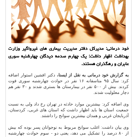
خود درمانی: مدیركل دفتر مدیریت بیماری های غیرواگیر وزارت
بهداشت اظهار داشت: یك چهارم صدمه دیدگان چهارشنبه سوری
عابران و رهگذران هستند.
به گزارش خود درمانی به نقل از ایسنا،
دكتر افشین استوار اضافه
كرد: سال ۹۵ متاسفانه ۱۶ نفر در حوادث چهارشنبه سوری فوت
كردند. بیش از ۵۰۰ نفر در بیمارستان ها بستری شدند و ۳۰ نفر هم
دچار معلولیت شدند.
وی اضافه كرد: بیشترین موارد حادثه در تهران رخ داد ولی به نسبت
جمعیت استان ها باید اظهار داشت كه استان های غربی، كردستان،
آذربایجان غربی و همدان بیشترین سوانح را داشتند.
وی بیان داشت: اغلب سوانح مربوط به نوجوانان پسر بوده كه بیش
از ۸۰ درصد را تشكیل می دهد، یعنی دو - سوم حوادث چهارشنبه