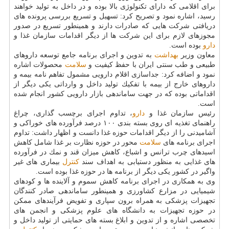
برای اقلامی كه دارای تكنولوژی بالا بوده و در داخل به تولید خواهند
رسید، اشاره نمود و تصریح كرد: تسهیل و تسریع بررسی پرونده های
دریافتی شركت هایی كه صادرات دارند و همینطور تسریع در صدور
مجوزهای لازم برای این شركت ها از دیگر اقدامات سازمان غذا و
دارو
بوده است.
معاون وزیر
بهداشت
به تدوین و اجرای برنامه جامع توسعه داروهای
طبیعی و طب سنتی ایران با حفظ كیفیت و
سلامت
محصولات اشاره
نمود و اضافه كرد: جداسازی اقلام دارویی مشمول تفاهم نامه بیمه و
داروهای خارج از بیمه با تفكیك تولید داخل و وارداتی یكی دیگر از
اقداماتی بوده كه در جهت ساماندهی بازار دارویی كشور انجام شده
است.
رئیس سازمان غذا و
دارو
، تداوم اجرای برچسب گذاری، چراغ
راهنمای تغذیه ای روی بسته بندی ۱۰۰ درصد فرآورده های خوراكی و
آشامیدنی را از دیگر اقدامات حوزه غذا دانست و اظهار داشت: تداوم
اجرای برنامه های
سلامت
محور در حوزه نظارت بر غذا شامل كاهش
اسیدهای چرب ترانس و اشباع، كاهش میزان قند و نمك در فرآورده
های غذایی به منظور دستیابی به اهداف سند
كنترل
بیماری های غیر
واگیر در كشور یكی دیگر از برنامه ها در حوزه غذا بوده است.
وی به همكاری در اجرای برنامه كاهش سموم و آلاینده ها و كودهای
شیمیایی در مزارع كشاورزی و همینطور ساماندهی صادر كنندگان
تجهیزات پزشكی به همراه برون سپاری و تفویض فرآیندهای ممكن
در حوزه تجهیزات به دانشگاه های علوم پزشكی و انجمن های
تخصصی اشاره و از تدوین و ابلاغ بسته های حمایتی از تولید داخل و