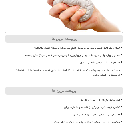
پربیننده ترین ها
جنجال یک محدودیت بزرگ در بریتانیا اجماع بی سابقه پزشکان مقابل نوجوانان
دستور ویژه وزارت بهداشت برای رویارویی با ویروس خطرناک در مراکز دفن پسماند
اقدام قشنگ سازمان نظام پرستاری
راستی آزمایی آیا پیرچشمی درمان قطعی دارد؟ اخطار یک فوق تخصص چشم درباره ی تبلیغات
فریبنده در فضای مجازی
پربحث ترین ها
این ساندویچ ها را از بیرون نخرید
کشفی غیرمنتظره در یکی از خانه های شمال تهران
اعتراض پرستاران بیمارستان فیاض بخش
خودکفایی دارویی موفقیتی که بر پایه واردات استوار است