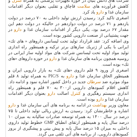
شركت های دانش بنیان در حوزه تجهیزات پزشكی به همراه
كنترل
و
كاهش فرآورده های
سلامت
قاچاق و تقلبی بعنوان دیگر اقدامات
سازمان غذا و
دارو
یاد كرد.
اصغری تاكید كرد: رسیدن ارزش تولید داخلی به ۷۰ درصد در دولت
یازدهم و ۷۱ درصد در دولت دوازدهم در حالیكه در دولت دهم این
مقدار ۶۷ درصد بود، یكی دیگر از اقدامات سازمان غذا و
دارو
در
جهت پشتیبانی از صنعت دارویی كشور بوده است.
وی اضافه كرد: عقد قرارداد تولید تحت لیسانس داروهای « های تك»
ایرانی با یكی از ژنریك سازهای برتر تركیه و همینطور راه اندازی
تولید مواد اولیه تحت لیسانس شركت های مواد اولیه ساز ایرانی در
روسیه همچون برنامه های سازمان غذا و
دارو
در حوزه داروهای «های
تك» بوده است.
اصغری از ورود ۹ قلم داروی «های تك» به بازار دارویی ایران و
همینطور الحاق سازمان غذا و
دارو
به PIC/S به همراه تولید ۸ قلم
مواد موثره ضد
سرطان
جدید در داخل كشور اشاره نمود و ادامه داد:
كاهش اقلام كمبودهای دارویی از۳۰۰ به ۷۰ قلم و همینطور راه
اندازی سیستم رهگیری و
كنترل
اصالت
دارو
بعنوان دیگر اقدامات
سازمان غذا و
دارو
بوده است.
معاون وزیر
بهداشت
در ادامه به برنامه های آتی سازمان غذا و
دارو
اشاره و خاطرنشان كرد: رسیدن به ارزش ریالی تولید داخلی تا ۷۵
درصد در سال ۱۴۰۰ به همراه توسعه صادرات سالیانه به میزان ۱۰
درصد سال پایه و همینطور ارتقای انطباق GMP خطوط تولید داروی
داخلی به میزان ۱۵ درصد سال پایه و پیش بینی و پیشگیری از بروز
كمبودهای دارویی، از برنامه های آتی تلقی می گردد.