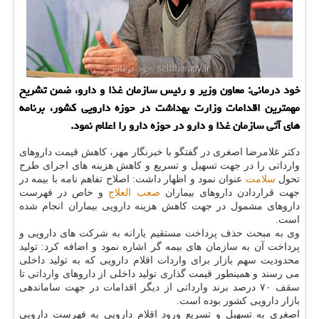
خود درمانی: معاون وزیر و رئیس سازمان غذا و دارو، ضمن تشریح
مهمترین اقدامات وزارت بهداشت در حوزه دارویی كشور، برنامه
های آتی سازمان غذا و دارو در حوزه دارو را اعلام نمود.
دكتر غلامرضا اصغری در گفتگو با خبرنگار مهر، كاهش قیمت داروهای
وارداتی را در جهت تسهیل و تسریع و كاهش هزینه های اجرای طرح
تحول
سلامت
عنوان نمود و اظهار داشت: اصلاح تفاهم نامه با بیمه در
جهت قراردادن داروهای بیماران
صعب العلاج
و خاص در فهرست
داروهای مشمول در جهت كاهش هزینه دارویی بیماران انجام شده
است.
وی به مبحث حذف پرداخت مستقیم یارانه به شركت های دارویی و
پرداخت آن به سازمان های بیمه گر اشاره نمود و اضافه كرد: تولید
محدودیت سهم بازار برای واردات اقلام دارویی كه به تولید داخلی
می رسند و همینطور قیمت گذاری تولید داخلی از داروهای وارداتی تا
سقف ۷۰ درصد برند وارداتی از دیگر اقدامات در جهت ساماندهی
بازار دارویی كشور بوده است.
اصغری به تسهیل و تسریع ورود اقلام دارویی به فهرست دارویی