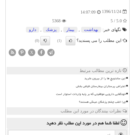
1396/11/24
14:07:09
5368
5.0 / 5
تگهای خبر:
بهداشت
,
بیمار
,
پزشك
,
دارو
این مطلب را می پسندید؟
(0)
(1)
X
تازه ترین مطالب مرتبط
این ساندویچ ها را از بیرون نخرید
اعتراض پرستاران بیمارستان فیاض بخش
خودکفایی دارویی موفقیتی که بر پایه واردات استوار است
چرا اغلب چشم پزشکان عینکی هستند؟
نظرات بینندگان در مورد این مطلب
لطفا شما هم
در مورد این مطلب
نظر دهید