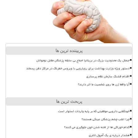
پربیننده ترین ها
جنجال یک محدودیت بزرگ در بریتانیا اجماع بی سابقه پزشکان مقابل نوجوانان
دستور ویژه وزارت بهداشت برای رویارویی با ویروس خطرناک در مراکز دفن پسماند
اقدام قشنگ سازمان نظام پرستاری
آیا واقعا ژن ها روی شخصیت ما اثر دارند؟
پربحث ترین ها
خودکفایی دارویی موفقیتی که بر پایه واردات استوار است
چرا اغلب چشم پزشکان عینکی هستند؟
کدام خوراکی ها از لخته شدن خون جلوگیری می کنند؟
هشدار درباره ی یک آمپول لاغری