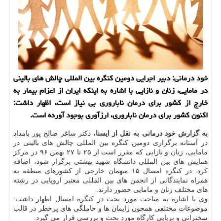
خود درمانی: دبیر اجرایی دومین كنگره بین المللی چالش های بالینی
در مامایی، زنان و نازایی با اشاره به اینكه ایران از اعزام بیمار به
خارج از كشور برای درمان ناباروری بی نیاز است، اظهار داشت:
اكنون كشور برای درمان ناباروری، ارزآوری بوجود آورده است.
به گزارش خود درمانی به نقل از ایسنا،
دكتر ساغر صالح پور بامداد
در آستانه برگزاری دومین كنگره بین المللی چالش های بالینی در
مامایی، زنان و نازایی كه مقرر است از ۲۵ تا ۲۷ بهمن ۹۶ در مركز
همایش های بین المللی دانشگاه شهید بهشتی برگزار شود، اضافه
كرد: در كنگره امسال ۱۵ میهمان خارجی از كشورهای منطقه به
همراه نمایندگانی از انجمن های بین المللی معتبر اروپایی در رشته
های مختلف زنان و مامایی حضور دارند.
وی با اشاره به مباحث مورد بحث در كنگره امسال اظهار داشت:
موضوعات مختلفی همچون زایمان ها و حاملگی های پرخطر در قالب
سخنرانی و برپایی كارگاه مورد بحث و بررسی قرار می گیرد.