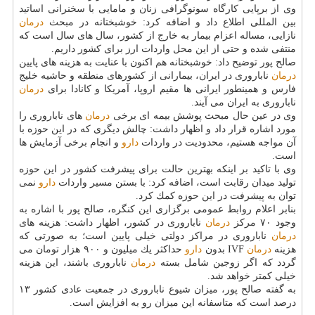
وی از برپایی كارگاه سونوگرافی زنان و مامایی با سخنرانی اساتید
بین المللی اطلاع داد و اضافه كرد: خوشبختانه در مبحث
درمان
نازایی، مساله اعزام بیمار به خارج از كشور، سال های سال است كه
منتفی شده و حتی از این محل واردات ارز برای كشور داریم.
صالح پور توضیح داد: خوشبختانه هم اكنون با عنایت به هزینه های پایین
درمان
ناباروری در ایران، بیمارانی از كشورهای منطقه و حاشیه خلیج
فارس و همینطور ایرانی ها مقیم اروپا، آمریكا و كانادا برای
درمان
ناباروری به ایران می آیند.
وی در عین حال مبحث پوشش بیمه ای برخی
درمان
های ناباروری را
مورد اشاره قرار داد و اظهار داشت: چالش دیگری كه در این حوزه با
آن مواجه هستیم، محدودیت در واردات
دارو
و انجام برخی آزمایش ها
است.
وی با تاكید بر اینكه بهترین حالت برای پیشرفت كشور در این حوزه
تولید میدان رقابت است، اضافه كرد: با بستن مسیر واردات
دارو
نمی
توان به پیشرفت در این حوزه كمك كرد.
بنابر اعلام روابط عمومی برگزاری این كنگره، صالح پور با اشاره به
وجود ۷۰ مركز
درمان
ناباروری در كشور، اظهار داشت: هزینه های
درمان
ناباروری در مراكز دولتی خیلی پایین است؛ به صورتی كه
هزینه
درمان
IVF بدون
دارو
حداكثر یك میلیون و ۹۰۰ هزار تومان می
گردد كه اگر زوجین شامل بسته
درمان
ناباروری باشند، این هزینه
خیلی كمتر خواهد شد.
به گفته صالح پور، میزان شیوع ناباروری در جمعیت عادی كشور ۱۳
درصد است كه متاسفانه این میزان رو به افزایش است.