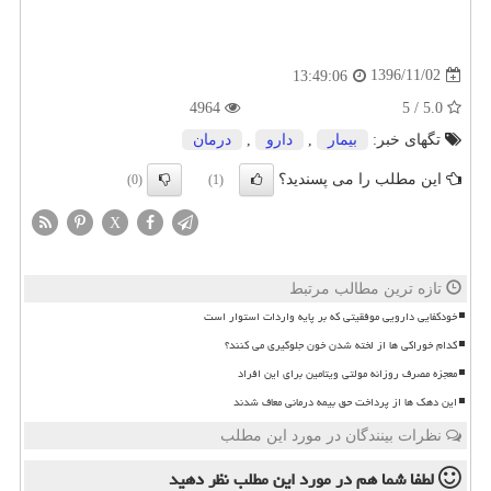
1396/11/02
13:49:06
4964
5.0 / 5
تگهای خبر:
بیمار
,
دارو
,
درمان
این مطلب را می پسندید؟
(0)
(1)
X
تازه ترین مطالب مرتبط
خودکفایی دارویی موفقیتی که بر پایه واردات استوار است
کدام خوراکی ها از لخته شدن خون جلوگیری می کنند؟
معجزه مصرف روزانه مولتی ویتامین برای این افراد
این دهک ها از پرداخت حق بیمه درمانی معاف شدند
نظرات بینندگان در مورد این مطلب
لطفا شما هم
در مورد این مطلب
نظر دهید