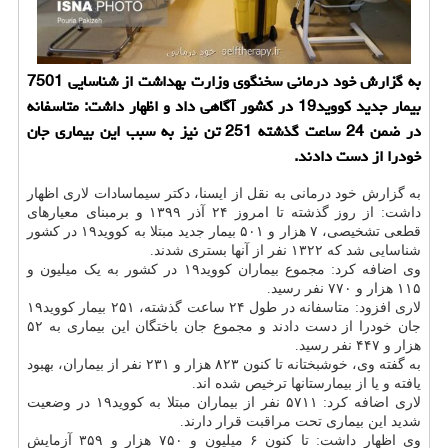
به گزارش خود درمانی سخنگوی وزارت بهداشت از شناسایی 7501
بیمار جدید کووید19 در کشور آگاهی داد و اظهار داشت: متاسفانه
در ضمن 24 ساعت گذشته 251 تن نیز به سبب این بیماری جان
خودرا از دست دادند.
به گزارش خود درمانی به نقل از ایسنا، دکتر سیماسادات لاری اظهار
داشت: از روز گذشته تا امروز ۲۴ آذر ۱۳۹۹ و برمبنای معیارهای
قطعی تشخیصی، ۷ هزار و ۵۰۱ بیمار جدید مبتلا به کووید۱۹ در کشور
شناسایی شد که ۱۳۲۲ نفر از آنها بستری شدند.
وی اضافه کرد: مجموع بیماران کووید۱۹ در کشور به یک میلیون و
۱۱۵ هزار و ۷۷۰ نفر رسید.
لاری افزود: متاسفانه در طول ۲۴ ساعت گذشته، ۲۵۱ بیمار کووید۱۹
جان خودرا از دست دادند و مجموع جان باختگان این بیماری به ۵۲
هزار و ۴۴۷ نفر رسید.
به گفته وی، خوشبختانه تا کنون ۸۲۳ هزار و ۲۳۱ نفر از بیماران، بهبود
یافته و یا از بیمارستانها ترخیص شده اند.
لاری اضافه کرد: ۵۷۱۱ نفر از بیماران مبتلا به کووید۱۹ در وضعیت
شدید این بیماری تحت مراقبت قرار دارند.
وی اظهار داشت: تا کنون ۶ میلیون و ۷۵۰ هزار و ۳۵۹ آزمایش