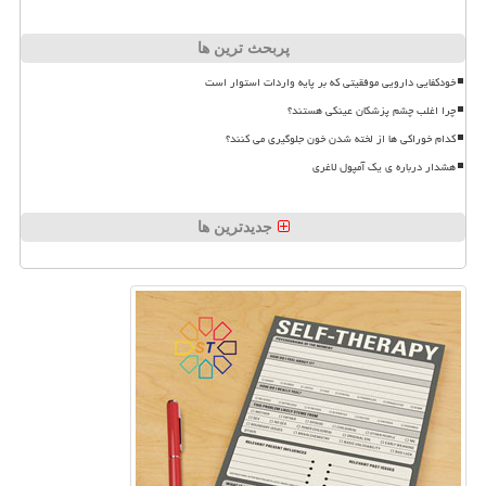
پربحث ترین ها
خودکفایی دارویی موفقیتی که بر پایه واردات استوار است
چرا اغلب چشم پزشکان عینکی هستند؟
کدام خوراکی ها از لخته شدن خون جلوگیری می کنند؟
هشدار درباره ی یک آمپول لاغری
جدیدترین ها