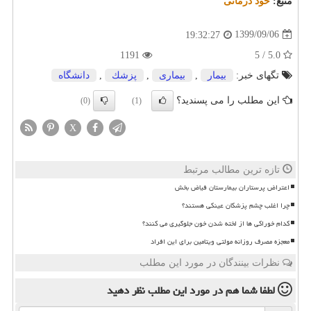
منبع:
خود درمانی
1399/09/06
19:32:27
1191
5.0 / 5
تگهای خبر:
بیمار
,
بیماری
,
پزشك
,
دانشگاه
این مطلب را می پسندید؟
(0)
(1)
X
تازه ترین مطالب مرتبط
اعتراض پرستاران بیمارستان فیاض بخش
چرا اغلب چشم پزشکان عینکی هستند؟
کدام خوراکی ها از لخته شدن خون جلوگیری می کنند؟
معجزه مصرف روزانه مولتی ویتامین برای این افراد
نظرات بینندگان در مورد این مطلب
لطفا شما هم
در مورد این مطلب
نظر دهید