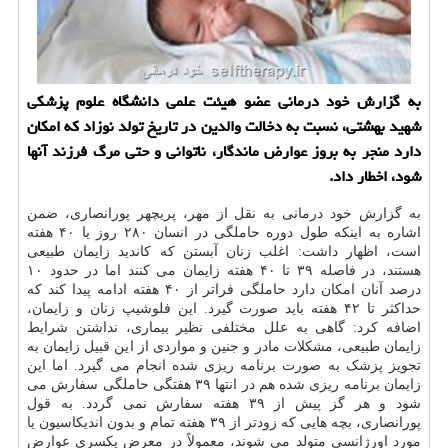
به گزارش خود درمانی عضو هیئت علمی دانشگاه علوم پزشكی
شهید بهشتی، نسبت به دخالت والدین در تاریخ تولد نوزاد كه امكان
دارد منجر به بروز عوارض ماندگار، ناتوانی و حتی مرگ فرزند آنها
شود، اخطار داد.
به گزارش خود درمانی به نقل از مهر، پریچهر پورانصاری، ضمن
اشاره به اینکه طول دوره حاملگی در انسان ۲۸۰ روز یا ۴۰ هفته
است، اظهار داشت: اغلب زنان آبستن که کاندید زایمان طبیعی
هستند، در فاصله ۳۹ تا ۴۰ هفته زایمان می کنند اما در حدود ۱۰
درصد آنان امکان دارد حاملگی فراتر از ۴۰ هفته ادامه پیدا کند که
حداکثر تا ۴۲ هفته باید صورت گیرد. این فلوشیپ زنان و زایمان،
اضافه کرد: گاهی به علل مختلفی نظیر بیماری، نداشتن شرایط
زایمان طبیعی، مشکلات مادر و جنین و مواردی از این قبیل زایمان به
تجویز پزشک به صورت برنامه ریزی شده انجام می گیرد. اما این
زایمان برنامه ریزی شده هم در انتها ۳۹ هفتگی حاملگی سفارش می
شود و هر گز پیش از ۳۹ هفته سفارش نمی گردد. به قول
پورانصاری، بچه هایی که زودتر از ۳۹ هفته تمام و بدون اندیکاسیون یا
مورد اورژانسی متولد می شوند، معمولاً در معرض یکسری عوارض