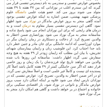
بخصوص عوارض تنفسی و سندرمی به نام دیسترس تنفسی قرار می
گیرند که این سندرم اغلب در نوزادانی که بین ۳۷ هفته تا ۳۹ هفته
متولد می شوند بروز می کند. عضو هیئت علمی
دانشگاه
علوم
پزشکی شهید بهشتی، ضمن اشاره به اینکه عوارض تنفسی بوجود
آمده گاهی منجر به بروز عوارض ماندگار در
نوزاد
می شود اظهار
نمود: گاهی این دیسترس تنفسی بسیار مقاوم به
درمان
است و به
درمان های رایجی که برای این نوزادان انجام می شود پاسخ نداده و
متأسفانه منجر به مرگ نوزاد می شود. پورانصاری ضمن اخطار به
والدین تصریح کرد: از دخالت و دستکاری در زمان زایمان مگر در
موارد اورژانسی که ادامه حاملگی برای جان مادر و جنین خطر دارد
باید جدا اجتناب کرد. این فلوشیب زنان و زایمان بیمارستان شهدای
تجریش، با بیان این مطلب که زایمان زودتر از ۳۹ هفته به هیچ وجه
سفارش نمی گردد اظهار داشت: متأسفانه این روزها باب شده
والدین می خواهند تاریخ تولد فرزندشان را یک زمان و روز خاصی
قرار دهند که اگر سن حاملگی کمتر از ۳۹ هفته کامل باشد اصلاً کار
پسندیده ای نیست و کاملاً غیر علمی است و اصلاً سفارش نمی گردد.
او در آخر ضمن اخطار به والدین، تصریح کرد: عوارض تنفسی که در
نوزادان نارس ایجاد می شود علاوه بر اینکه امکان دارد سبب بروز
عوارض ماندگار و ناتوانی در نوزاد شود، بار اقتصادی سنگینی برای
خانواده و اجتماع در بر خواهد داشت و گاهی هم امکان دارد منجر به
مرگ نوزاد شود.