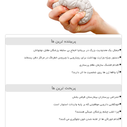
پربیننده ترین ها
جنجال یک محدودیت بزرگ در بریتانیا اجماع بی سابقه پزشکان مقابل نوجوانان
دستور ویژه وزارت بهداشت برای رویارویی با ویروس خطرناک در مراکز دفن پسماند
اقدام قشنگ سازمان نظام پرستاری
آیا واقعا ژن ها روی شخصیت ما اثر دارند؟
پربحث ترین ها
اعتراض پرستاران بیمارستان فیاض بخش
خودکفایی دارویی موفقیتی که بر پایه واردات استوار است
چرا اغلب چشم پزشکان عینکی هستند؟
کدام خوراکی ها از لخته شدن خون جلوگیری می کنند؟