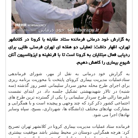
به گزارش خود درمانی فرمانده ستاد مقابله با كرونا در كلانشهر
تهران، اظهار داشت: تعطیلی دو هفته ای تهران فرصتی طلایی برای
ردیابی فعال مبتلایان به كرونا است تا با قرنطینه و ایزولاسیون آنان
شیوع بیماری را كاهش دهیم.
به گزارش خود درمانی به نقل از مهر، شورای فرماندهی
ستادعملیات مدیریت بیماری کرونای پایتخت با محوریت برنامه ریزی
برای اجرای طرح محله محور سردار سلیمانی عصر روز گذشته (سه
شنبه) در تالار شهیدبهشتی تشکیل جلسه داد. در ابتدای نشست
علیرضا زالی طرح سردار سلیمانی را یکی از گسترده ترین طرح های
اجتماعی کشور ذکر کرد که چند وجهی و پیچیده است و با همگرایی و
مشارکت نهادهای مختلف (دانشگاه ها، شهرداری، بسیج، سپاه وسایر
نهادها) اجرا می شود.
فرمانده ستاد عملیات مدیریت بیماری کرونا در کلانشهر تهران تصریح
کرد: هرچه همگرایی دوستان در محیط بیشتر باشد موفقیت بیشتری