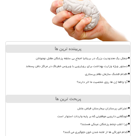
پربیننده ترین ها
جنجال یک محدودیت بزرگ در بریتانیا اجماع بی سابقه پزشکان مقابل نوجوانان
دستور ویژه وزارت بهداشت برای رویارویی با ویروس خطرناک در مراکز دفن پسماند
اقدام قشنگ سازمان نظام پرستاری
آیا واقعا ژن ها روی شخصیت ما اثر دارند؟
پربحث ترین ها
اعتراض پرستاران بیمارستان فیاض بخش
خودکفایی دارویی موفقیتی که بر پایه واردات استوار است
چرا اغلب چشم پزشکان عینکی هستند؟
کدام خوراکی ها از لخته شدن خون جلوگیری می کنند؟