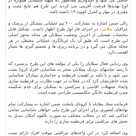
حاصل می شود و امیدواریم همانطور که شهید سلیمانی همواره در
اوج تهدیدها فرصت آفرینی می کردند این طرح هم نتایج مثبت و
مؤثری در مهار و کنترل کووید ۱۹ داشته باشد.
زالی ضمن اشاره به مشارکت ۴۰۰ تیم عملیاتی متشکل از پزشک و
مراقبان
سلامت
در اجرای فاز اول طرح اظهار داشت: تشکیل فایل
مختصات تفصیلی از اخرین وضعیت مبتلایان هر محله محور اصلی
این طرح است که طبق آن یک غربالگری عملیاتی محیطی در هر
محله شکل می گیرد و در برنامه ریزی ها و تصمیم گیری ها بسیار
اهمیت دارد.
وی ردیابی فعال مبتلایان را یکی از مؤلفه های این طرح برشمرد که
با رصد تماسهای نزدیک مبتلایان منجر به شناسایی افراد کرونا مثبت
می شود و با تکیه بر اهمیت قرنطینه و جداسازی بیماران شناسایی
شده خاطرنشان کرد که در محلات در جهت نظارت بر قرنطینه سازی
وایجاد تسهیلات اقامتی و سرکشی به مبتلایان برای عدم شکسته
شدن قرنطینه خانگی مکانیسمی طراحی شده است.
فرمانده ستاد مقابله با کرونای پایتخت ضمن اشاره به مشارکت تمام
نهادهای کشوری برای اجرای این طرح ملی خواهان شناسایی تمامی
اماکنی شد که در محلات مختلف به صورت بالقوه امکان تبدیل به
بخش های مراقبتی برای قرنطینه سازی را دارند.
وی اضافه کرد: در این واحدهای مراقبتی موقت افراد دارای تست