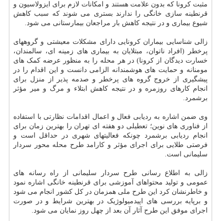
مثبت کرونا که بدون علامت هستند و امکانات لازم برای ایزولاسیون و
قرنطینه سازی خانگی را ندارند بستری می شوند که سبب کاهش
شیوع بیماری و در نتیجه کاهش بار مراجعان بیمارستانی می شود.
زالی شناسایی بیماران کرونایی دارای مشکلات معیشتی و گروههای
پرخطر (افراد ناتوان، مبتلایان به بیماری های زمینه ای، سالمندان،
خسارت دیدگان از کرونا) در هر محله را به منظور عرضه کمک های
مومنانه و حمایت های هوشمندانه الزامی دانست و این اقدام را در
پیشگیری از خروج گروه های پرخطر و صدمه پذیر از منزل برای
انجام کارهای روزمره و در نتیجه کاهش ابتلاء و مرگ و میر مؤثر
برشمرد.
وی ضمن اشاره به ردیابی فعال و اعمال اقدامات نظارتی با استفاده
از فناوری های نوین؛ تعطیلی دو هفته ای تهران را بهترین زمان برای
انجام ردیابی برشمرد چونکه فعالیتهای شهری در حداقل است و
فرصتی طلایی برای اجرای مؤثر و کارامد طرح محله محور سردار
سلیمانی است.
زالی به اطلاع رسانی طرح سردار سلیمانی از راه رسانه های
عمومی و تولید محتواهای آموزشی برای قرنطینه خانگی اشاره نمود
و خاطرنشان کرد این طرح ملی همزمان در کل کشور انجام می شود
و برپایه بررسی های اپیدمیولوژیک در بهترین شرایط و در صورت
اجرای موفق این طرح آثار آن بعد از چهل روز نمایان می شود.