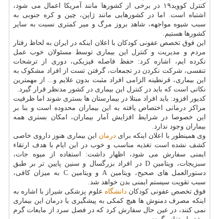
کنترل کووید۱۹ در برخی از کشورها مانند آمریکا اعمال می شود،
اشتباه است. اما در کشورهایی مانند ژاپن، چین و کره جنوبی به
سبب شیوه مواجهه، شاهد بروز مرگ و میر کمتری نسبت به سایر
کشورها هستیم.
این فوق تخصص عفونی کودکان با اعلان اینکه در ایران به لحاظ رفتار
مردم و مدیریت و کنترل این بیماری توسط مسئولان خوب عمل
نکرده ایم، اشاره کرد: حفظ فاصله فیزیکی، دوری از ترشحات
تنفسی، شرکت نکردن در تجمعات، گرفتن تست از افراد مشکوک به
این بیماری، قرنطینه الزامی افراد مثبت بدون علایم و... از مهمترین
نکاتی است که باید در کنترل این بیماری در کشور مدنظر قرار گیرد.
کدیور افزود: باید افراد مبتلا در بیمارستان ها بستری شوند اما ظرفیت
مراکز درمانی اختصاص یافته به این بیماران محدوده است و بنا بر
این خصوصا در شرایط افزایش آمار بیماران، امکان بستری همه
بیماران وجود ندارد.
وی همینطور با اعلان اینکه برای
درمان
این بیماری هنوز داروی خاصی
کشف نشده است تغذیه مناسب و خوب در این ایام با هدف ارتقاء
ایمنی سفارش می شود، اظهار داشت: استفاده از میوه جات،
سبزیجات، ویتامین D در افراد بزرگسال و سنین پایین تر بر طبق
دستورالعمل های صحیح، ویتامین A و ویتامین C به میزان کافی،
سبب تقویت سیستم ایمنی بدن خواهد شد.
فوق تخصص عفونی کودکان
دانشگاه
علوم پزشکی شیراز با اشاره به
اینکه مصرف دمنوش ها هیچ کمکی به پیشگیری یا درمان این بیماری
نمی کنند، در عین حال سفارش کرد که در فصل سرد از مایعات گرم