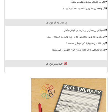
اقدام قشنگ سازمان نظام پرستاری
آیا واقعا ژن ها روی شخصیت ما اثر دارند؟
پربحث ترین ها
اعتراض پرستاران بیمارستان فیاض بخش
خودکفایی دارویی موفقیتی که بر پایه واردات استوار است
چرا اغلب چشم پزشکان عینکی هستند؟
کدام خوراکی ها از لخته شدن خون جلوگیری می کنند؟
جدیدترین ها