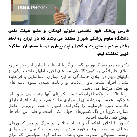
فارس پزشك فوق تخصص عفونی كودكان و عضو هیئت علمی
دانشگاه علوم پزشكی شیراز معتقد می باشد كه در ایران به لحاظ
رفتار مردم و مدیریت و كنترل این بیماری توسط مسئولان عملكرد
خوبی نداشته ایم.
دکتر محمدرحیم کدیور در گفت و گو با ایسنا، با اشاره افزایش موارد
ابتلای خانوادگی به کووید19 طی ماه های اخیر، اظهار داشت: یکی از
دلیلهای مهم در ابتلای خانوادگی به این بیماری، شناسایی و قرنطینه
نشدن افراد مثبت بدون علامت و رعایت نشدن شیوه نامه های
بهداشتی مرتبط می باشد.
او با تاکید براینکه افرادیکه تست کرونای آنها مثبت می شود اما
هیچگونه علامت و نشانه ای از بیماری ندارند هم باید مانند افراد دارای
علامت، دوره قرنطینه را بگذرانند، اظهار داشت: ویروس عامل
بیماری کرونا در کُل کشورهای جهان یکی است و طی این ماه ها،
جهش کمی داشته است.
کدیور با اعلان اینکه آمار تعداد مبتلایان و مرگ و میر کشورهای
مختلف به سبب نوع برخورد مردم و مدیریت و کنترل این بیماری
توسط مسئولان متفاوت می باشد، اضافه کرد: سیاستی که برای