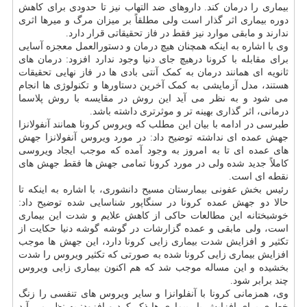
بیماری را درمان کند. داروهای ضد التهاب نیز تا حدودی برای کاهش
دوره بیماری اثر گذار است ولی مطلقاً بر میزان مرگ و میرها اثری
ندارند و مابقی موارد نیز فقط در فاز تحقیقاتی قرار دارد.
وی با اشاره به اینکه همچنان هیچ درمان و دستورالعمل معجزه آسایی
برای مقابله با کرونا درهیچ جای دنیا وجود ندارد افزود: درمان های
ثانویه ای همانند درمان به کمک آنتی بادی ها در فاز نهایی تحقیقات
هستند، مدل آزمایشی به کمک آخرین دستاورها و تکنولوژی ها انجام
می شود و به نظر می آید این روش در مقایسه با روش پلاسما
درمانی، اثر گذاری بهینه تر و موثرتری داشته باشد.
طبرسی در ادامه با بیان این مطلب که ویروس کرونا همانند آنفولانزا
جهش عمده ای نداشته توضیح داد: در مورد ویروس آنفولانزا جهش
های عمده ای تا به امروز به وجود آمده که موجب ایجاد ویروسی
کاملاً جدید شده ولی در مورد کرونا تمامی جهش ها فقط جهش های
نقطه ای است.
رئیس بخش عفونی بیمارستان مسیح دانشوری، با اشاره به اینکه تا
حالا دو جهش عمده کرونا در سنگاپور شناسایی شده توضیح داد:
خوشبختانه این مطالعات حاکی از کاهش علایم و شدت این بیماری
است، ولی مابقی و عمده گزارشات در گوشه گوشه دنیا حکایت از
تکثیر و افزایش شدت بیماری زایی کرونا دارد، این جهش ها موجب
افزایش بیماری زایی کرونا شده به صورتی که تکثیر ویروس را شدت
بخشیده و این مساله موجب شد که هم اکنون بیماری زایی ویروس
چند برابر شود.
وی، همزمانی کرونا با آنفلوانزا و سایر ویروس های تنفسی را زنگ
خطری برای افزایش بار بیماری ها ذکر کرد و افزود: به نظر می آید