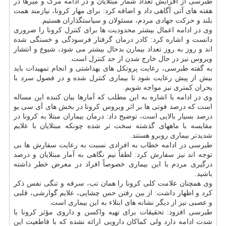
طبرسی از افزایش تعداد شمار مبتلایان و در ادامه مرگ و میرها در
هفته های آتی آگاهی داد و اضافه کرد: برای مهار کرونا، نیازمند همت
بلند و حرکت جهادی مردم، مسئولان و سیاستگذاران هستیم.
وی در ادامه اعمال بیشتر محدودیت ها برای کنترل کرونا را ضروری
دانست و اشاره کرد: کادر درمان گرفتار فرسودگی و خستگی شده
اند و روز به روز تعداد بیمارن بدحال بیشتر می شود، شیوع و انتشار
ویروس نیز در حال خارج شدن از حد کنترل است.
به گفته طبرسی، رعایت پروتکل های بهداشتی و انجام تمهیدات باید
بیش از پیش رعایت شود تا بیماری کنترل شده و در فصول سرد با
بحران کمتری نیز مواجه شویم.
وی در ادامه با اشاره به این مطلب که آمارها بیان کننده این مساله
است که درصد فوتی ها بر اثر ویروس کرونا در بخش های آی سی یو
درصد بسیار بالایی است، توضیح داد: درمان بیماران مبتلا به کرونا در
مقایسه با ماههای گذشته سخت تر شده چونکه مبتلایان با علایم
شدیدتر بیماری روبرو هستند.
طبرسی در ادامه خطاب به افرادی نسبت به رعایت سفارش ها بی
توجه اند نیز سفارش کرد: لطفاً نیم نگاهی به آمار مبتلایان و درصد
درگیری مردم با این بیماری خصوصاً افراد در معرض خطر داشته
باشید.
وی همچنان علامت کلی کرونا را همان تب، سرفه و تنگی نفس ذکر
کرد و اظهار داشت: از بین رفتن حس چشایی، علایم گوارشی، قلبی
و عصبی نیز از دیگر نشانه های ابتلاء به این بیماری است.
طبرسی افزود: تحقیقات برای تهیه واکسن و داروی مؤثر کرونا با
شدت ادامه دارد ولی کماکان دارویی ارائه نشده که با قاطعیت این