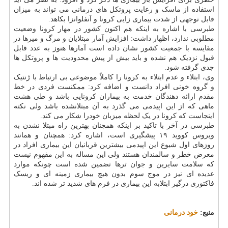
استفاده از ماسک و رعایت پروتکل های درمانی می تواند به میزان
قابل توجهی از شدت بیماری زایی کرونا و آنفلوانزا بکاهد.
طبرسی با اشاره به اینکه هم اکنون کشور در مهار کرونا وضعیت
مطلوبی ندارد، اظهار داشت: افزایش آمار مبتلایان و مرگ و میرها در
مقایسه با جمعیت کشور نشان داده است آمارها هنوز به عدد قابل
قبول نزدیک هم نشده و باید بیش از پیش محدودیت ها و پروتکل ها
جدی گرفته شود.
وی، ابتلاء و عدم ابتلاء به کرونا را کاملاً موضوعی بی ارتباط با ژنتیک
و گروه خونی افراد دانست و اضافه کرد: ممکنست فردی در خط
مقدم ارائه دهندگان خدمت به بیماران کرونایی باشد و طی هشت
ماهی که از این اپیدمی می گذرد به آن مبتلانشده باشد ولی نکته
اینجاست که کرونا در یک لحظه میزبان خودرا شکار می کند.
طبرسی در آخر با تاکید بر اینکه همچنان بهترین راه مبتلا نشدن به
ویروس کووید ۱۹ پیشگیری است، اشاره کرد: همچنان و همانند
روزهای اول شیوع این اپیدمی بیشترین قربانیان این بیماری افراد در
معرض خطر و سالمندان هستند ولی این مساله به این مفهوم نیست
که سلامت سایرین و جوان ترها تضمین شده است چونکه موارد
عدیده ای نیز در موج سوم بدون هیچ بیماری زمینه ای و ریسک
فاکتوری درگیر ابتلابه این بیماری در فرم های شدید تر شده اند.
منبع:
خود درمانی