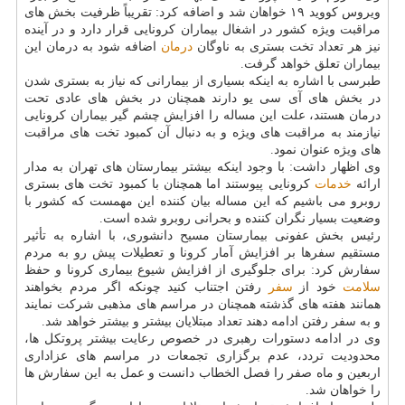
ویروس کووید ۱۹ خواهان شد و اضافه کرد: تقریباً ظرفیت بخش های
مراقبت ویژه کشور در اشغال بیماران کرونایی قرار دارد و در آینده
نیز هر تعداد تخت بستری به ناوگان
درمان
اضافه شود به درمان این
بیماران تعلق خواهد گرفت.
طبرسی با اشاره به اینکه بسیاری از بیمارانی که نیاز به بستری شدن
در بخش های آی سی یو دارند همچنان در بخش های عادی تحت
درمان هستند، علت این مساله را افزایش چشم گیر بیماران کرونایی
نیازمند به مراقبت های ویژه و به دنبال آن کمبود تخت های مراقبت
های ویژه عنوان نمود.
وی اظهار داشت: با وجود اینکه بیشتر بیمارستان های تهران به مدار
ارائه
خدمات
کرونایی پیوستند اما همچنان با کمبود تخت های بستری
روبرو می باشیم که این مساله بیان کننده این مهمست که کشور با
وضعیت بسیار نگران کننده و بحرانی روبرو شده است.
رئیس بخش عفونی بیمارستان مسیح دانشوری، با اشاره به تأثیر
مستقیم سفرها بر افزایش آمار کرونا و تعطیلات پیش رو به مردم
سفارش کرد: برای جلوگیری از افزایش شیوع بیماری کرونا و حفظ
سلامت
خود از
سفر
رفتن اجتناب کنید چونکه اگر مردم بخواهند
همانند هفته های گذشته همچنان در مراسم های مذهبی شرکت نمایند
و به سفر رفتن ادامه دهند تعداد مبتلایان بیشتر و بیشتر خواهد شد.
وی در ادامه دستورات رهبری در خصوص رعایت بیشتر پروتکل ها،
محدودیت تردد، عدم برگزاری تجمعات در مراسم های عزاداری
اربعین و ماه صفر را فصل الخطاب دانست و عمل به این سفارش ها
را خواهان شد.