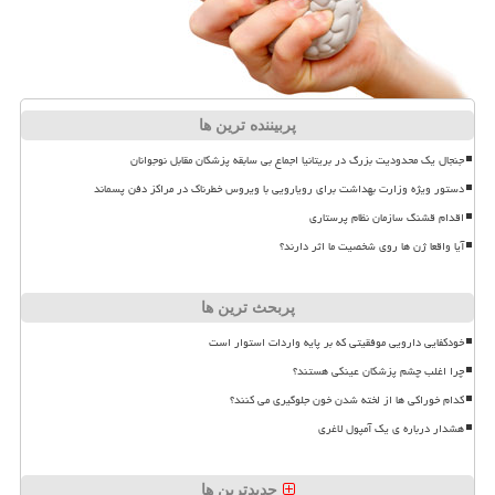
پربیننده ترین ها
جنجال یک محدودیت بزرگ در بریتانیا اجماع بی سابقه پزشکان مقابل نوجوانان
دستور ویژه وزارت بهداشت برای رویارویی با ویروس خطرناک در مراکز دفن پسماند
اقدام قشنگ سازمان نظام پرستاری
آیا واقعا ژن ها روی شخصیت ما اثر دارند؟
پربحث ترین ها
خودکفایی دارویی موفقیتی که بر پایه واردات استوار است
چرا اغلب چشم پزشکان عینکی هستند؟
کدام خوراکی ها از لخته شدن خون جلوگیری می کنند؟
هشدار درباره ی یک آمپول لاغری
جدیدترین ها