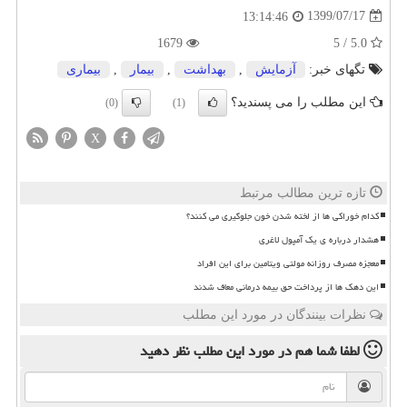
1399/07/17
13:14:46
1679
5.0 / 5
تگهای خبر:
آزمایش
,
بهداشت
,
بیمار
,
بیماری
این مطلب را می پسندید؟
(0)
(1)
X
تازه ترین مطالب مرتبط
کدام خوراکی ها از لخته شدن خون جلوگیری می کنند؟
هشدار درباره ی یک آمپول لاغری
معجزه مصرف روزانه مولتی ویتامین برای این افراد
این دهک ها از پرداخت حق بیمه درمانی معاف شدند
نظرات بینندگان در مورد این مطلب
لطفا شما هم
در مورد این مطلب
نظر دهید