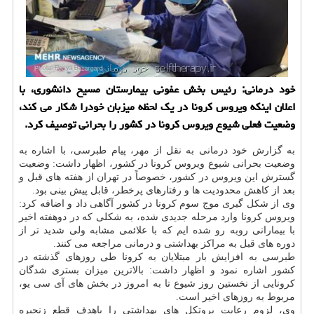
خود درمانی: رئیس بخش عفونی بیمارستان مسیح دانشوری، با
اعلان اینكه ویروس كرونا در یك لحظه میزبان خودرا شكار می كند،
وضعیت فعلی شیوع ویروس كرونا در كشور را بحرانی توصیف كرد.
به گزارش خود درمانی به نقل از مهر، پیام طبرسی، با اشاره به
وضعیت بحرانی شیوع ویروس کرونا در کشور، اظهار داشت: وضعیت
گسترش این ویروس در کشور، خصوصاً در تهران از هفته های قبل و
بعد از کاهش محدودیت ها و رفتارهای پرخطر، قابل پیش بینی بود.
وی از شکل گیری موج سوم کرونا در کشور آگاهی داد و اضافه کرد:
ویروس کرونا وارد مرحله جدیدی شده، به شکلی که در دوهفته اخیر
با بیمارانی روبه رو شده ایم که با علائمی مشابه ولی شدید تر از
دوره های قبل به مراکز بهداشتی و درمانی مراجعه می کنند.
طبرسی به افزایش بار مبتلایان به کرونا طی روزهای گذشته در
کشور اشاره نمود و اظهار داشت: بالاترین میزان بستری شدگان
کرونایی از نخستین روز شیوع تا به امروز در بخش های آی سی یو،
مربوط به روزهای اخیر است.
وی، لزوم رعایت پروتکل های بهداشتی را باهدف قطع زنجیره