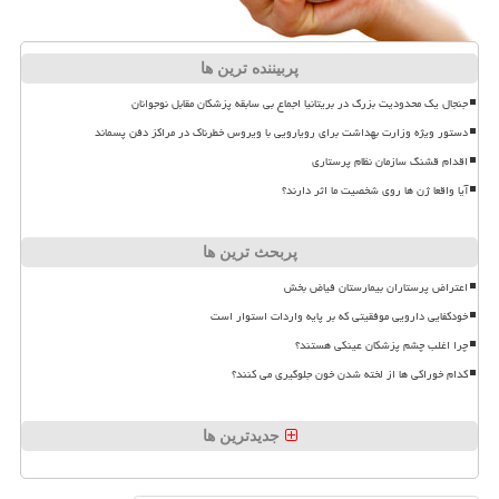
پربیننده ترین ها
جنجال یک محدودیت بزرگ در بریتانیا اجماع بی سابقه پزشکان مقابل نوجوانان
دستور ویژه وزارت بهداشت برای رویارویی با ویروس خطرناک در مراکز دفن پسماند
اقدام قشنگ سازمان نظام پرستاری
آیا واقعا ژن ها روی شخصیت ما اثر دارند؟
پربحث ترین ها
اعتراض پرستاران بیمارستان فیاض بخش
خودکفایی دارویی موفقیتی که بر پایه واردات استوار است
چرا اغلب چشم پزشکان عینکی هستند؟
کدام خوراکی ها از لخته شدن خون جلوگیری می کنند؟
جدیدترین ها