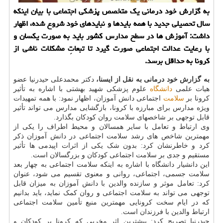
به گزارش خود درمانی یك متخصص پزشكی اجتماعی با بیان اینكه
سال تحصیلی جدید با همه بایدها و نبایدهای خود شروع شده، اظهار
داشت: آموزش ها در سطح مدارس كشور باید به صورت یكسان و
با رعایت عدالت اجتماعی صورت گیرد تا تبعاتِ مشكلات ناشی از
كرونا به حداقل برسد.
به گزارش خود درمانی به نقل از ایسنا،
دکتر محمدعلی حیدرنیا عضو
هیات علمی
دانشگاه
علوم پزشکی شهید بهشتی با اشاره به تأثیر
کرونا بر
سلامت
اجتماعی دانش آموزان، اظهار نمود: با همه تمهیدات
ویژه مدارس برای مبارزه با کرونا، بازگشایی مدارس می تواند تأثیر
قابل توجهی بر شاخصهای سلامت روان کودکان بگذارد.
وی ارتباط و تعامل با سایر همسالان و محیط اطراف را یکی از
مهمترین شاخص های رشد سلامت اجتماعی در دانش آموزان ذکر
کرد و خاطرنشان کرد: بدون شک یکی از اثرات اپیدمی ها تأثیر
مستقیم و جدی بر سلامت اجتماعی کودکان و بزرگسالان است.
این دانشیار دانشگاه با اشاره به اینکه سلامت اجتماعی به چهار بعد
سلامت جسمی، اجتماعی، روانی و معنوی تقسیم می شود، عنوان
کرد: تعامل موثر و سازنده والدین با دانش آموزان به میزان قابل
توجهی می تواند به سلامت اجتماعی و روان کمک نماید، باید بدانیم
که در ایام سخت کرونایی مهمترین منبع تأمین سلامت اجتماعی
ارتباط والدین با فرزندان است.
حیدرنیا تصریح کرد: بیشترین اثر مخربی که کرونا بر کودکان و