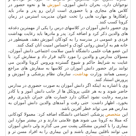
نوجوانان دارد، بحران دانش آموزی،
آموزش
ها و نحوه حضور در
کلاس های مجازی و یا حضوری است ازاین رو پدر و مادر باید
راهکارها و مهارت هایی را تحت عنوان مدیریت استرس در زمان
کرونا کسب کنند.
وی حضور دانش آموزان در کلاسهای درس را یکی از مهمترین دغدغه
های والدین ذکر کرد و اضافه کرد: پدر و مادرها باید رعایت بهداشت
فردی و عمومی در مدرسه را به کودکان آموزش دهند، همینطور در
خانه هم به آرامش روانی کودک و احساس امنیت آنان کمک کنند.
این عضو هیات علمی دانشگاه تأمین سلامت اجتماعی دانش آموزان،
مسؤلان مدارس و والدین را مورد تاکید قرار داد و سفارش کرد: با
عنایت به شرایط حاکم و شیوع گسترده ویروس کرونا والدین می
توانند برای حضور دانش آموزان در کلاسها به سفارش های مراجع
رسمی همانند وزارت
بهداشت
، سازمان نظام پزشکی و آموزش و
پرورش استناد کنند.
وی با اشاره به اینکه اگر دانش آموزان به صورت حضوری در مدارس
حاضر شوند و به هر علتی پروتکل ها از جانب دانش آموز و یا کادر
مدرسه رعایت نشود امکان دارد خسارت های جبران ناپذیری رقم
بخورد، اظهار داشت: حتی رفت و آمدهای والدین دانش آموزان به
مدارس هم می تواند خطر آفرین باشد.
این
متخصص
پزشکی اجتماعی دانشگاه اضافه کرد: معمولا کودکانی
که مبتلا به کرونا می شوند هیچ علامتی ندارند و در بیشتر موارد این
بیماری را با کمترین مشکلی پشت سر می گذارند ولی دانش آموزان
می توانند ناقلین بیماری باشند و این بیماری را به افراد مسن تر و