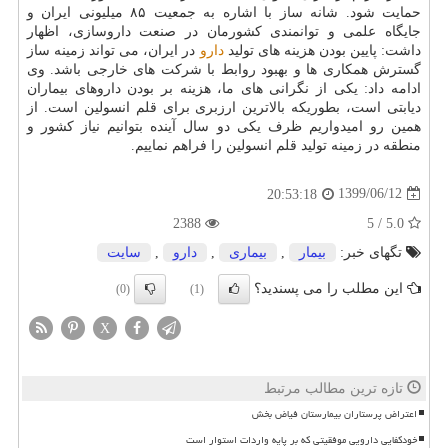
حمایت شود. شانه ساز با اشاره به جمعیت ۸۵ میلیونی ایران و
جایگاه علمی و توانمندی کشورمان در صنعت داروسازی، اظهار
داشت: پایین بودن هزینه های تولید
دارو
در ایران، می تواند زمینه ساز
گسترش همکاری ها و بهبود روابط با شرکت های خارجی باشد. وی
ادامه داد: یکی از نگرانی های ما، هزینه بر بودن داروهای بیماران
دیابتی است، بطوریکه بالاترین ارزبری برای قلم انسولین است. از
همین رو امیدواریم ظرف یکی دو سال آینده بتوانیم نیاز کشور و
منطقه در زمینه تولید قلم انسولین را فراهم نماییم.
1399/06/12
20:53:18
2388
5.0 / 5
تگهای خبر:
بیمار
,
بیماری
,
دارو
,
سایت
این مطلب را می پسندید؟
(0)
(1)
X
تازه ترین مطالب مرتبط
اعتراض پرستاران بیمارستان فیاض بخش
خودکفایی دارویی موفقیتی که بر پایه واردات استوار است