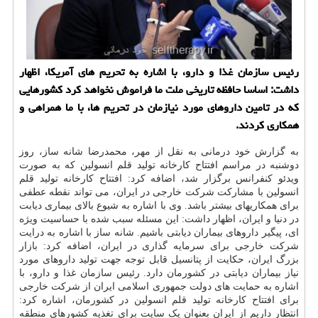
رئیس سازمان غذا و دارو، با اشاره به تحریم های آمریكا، اظهار
داشت: اساسا حافظه تاریخی ملت ما فراموش نخواهد كرد كشورهایی
كه در تامین داروهای مورد نیازمان در تحریم ها، با ما همراهی و
همكاری كردند.
به گزارش خود درمانی به نقل از مهر، محمدرضا شانه ساز، روز
دوشنبه در مراسم افتتاح کارخانه تولید قلم انسولین که به صورت
ویدئو کنفرانس برگزار شد، اضافه کرد: افتتاح کارخانه تولید قلم
انسولین با مشارکت شرکت خارجی در ایران، می تواند نقطه عطفی
برای همکاریهای بیشتر باشد. وی با اشاره به شیوع بالای بیماری دیابت
در دنیا و ایران، اظهار داشت: این مسئله سبب شده با حساسیت ویژه
ای، پیگیر داروهای بیماران دیابتی باشیم. شانه ساز با اشاره به درایت
شرکت خارجی برای سرمایه گذاری در ایران، اضافه کرد: بازار
بزرگ ایران، حکایت از پتانسیل قابل توجه جهت تولید داروهای مورد
نیاز بیماران دیابتی در کشورمان دارد. رئیس سازمان غذا و دارو، با
اشاره به حمایت های دولت جمهوری اسلامی ایران از شرکت خارجی
برای افتتاح کارخانه تولید قلم انسولین در کشورمان، اشاره کرد:
انتظار داریم از ایران بعنوان یک سایت برای تغذیه کشورهای منطقه