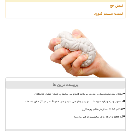
فیش حج
قیمت بیسیم کنوود
پربیننده ترین ها
جنجال یک محدودیت بزرگ در بریتانیا اجماع بی سابقه پزشکان مقابل نوجوانان
دستور ویژه وزارت بهداشت برای رویارویی با ویروس خطرناک در مراکز دفن پسماند
اقدام قشنگ سازمان نظام پرستاری
آیا واقعا ژن ها روی شخصیت ما اثر دارند؟