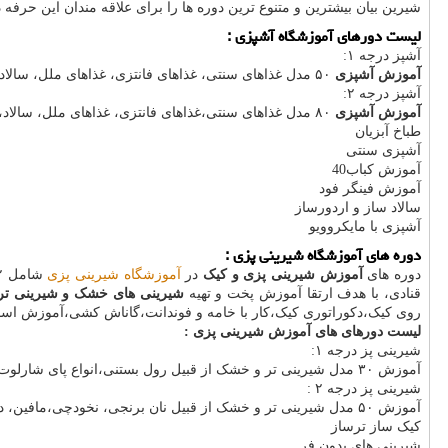
شیرین بیان بیشترین و متنوع ترین دوره ها را برای علاقه مندان این حرفه
لیست دورهای آموزشگاه آشپزی :
آشپز درجه ١:
آموزش آشپزی
۵۰ مدل غذاهای سنتی، غذاهای فانتزی، غذاهای ملل، سالاد،پیش غذا......
آشپز درجه ٢:
آموزش آشپزی
٨۰ مدل غذاهای سنتی،غذاهای فانتزی، غذاهای ملل، سالاد، پیش غذا...
طباخ آبزیان
آشپزی سنتی
آموزش کباب40
آموزش فینگر فود
سالاد ساز و اردورساز
آشپزی با مایکروویو
دوره های آموزشگاه شیرینی پزی :
دوره های
آموزش شیرینی پزی و کیک
در
آموزشگاه شیرینی پزی
شامل ١٢ دوره مجزا در زمینه
قنادی، با هدف ارتقا آموزش پخت و تهیه
شیرینی های خشک و شیرینی تر
روی کیک،دکوراتوری کیک،کار با خامه و فوندانت،گاناش کشی،آموزش اساسی
لیست دورهای های آموزش شیرینی پزی :
شیرینی پز درجه ١:
آموزش ٣۰ مدل شیرینی تر و خشک از قبیل رول بستنی،انواع پای شارلوت و بنیه میوه، ترایفل با رولت..
شیرینی پز درجه ٢ :
آموزش ۵۰ مدل شیرینی تر و خشک از قبیل نان برنجی، نخودچی،مافین، دانمارکی، ملکه بادام، دوناتس پفکی...
کیک ساز ترساز
شیرینی های بدون فر