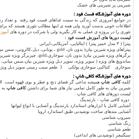
شیرینی پز شیرینی های خشک
دوره های آموزشگاه فست فود :
در جوامع امروزی که زندگی به سمت غذاهای فست فود رفته و تعداد رستو
اطلاعات خوبی بدست آورید ولی همه ی اینها مطالب تئوری هستند که برای 
تئوری را در پروژه ی عملی به کار بگیرید ولی با شرکت در دوره های
آموز
لیست دورها های آموزش فست فود :
پيتزا ( ٣ مدل خمير پيتزا ) ايتاليايی، آمريكايی،ايرانی
پيتزاهای ويژه شيرين بيان( بدون نان، gold ، يونانی، دبل،كالزونی، سس ميانی، سس سرو)
برگرهای ويژه شيرين بيان( بدون نان، سوخاري،gold، چيزبرگر ويژه شيرين بيان)
ساندويچ های ويژه ( سوپر ويژه، سوپر دبل ويژه شيرين بيان،سس ميانی،
سوخاری كنتاكيی سوخاری پولكی 3 طعم سيب زمينی سوپر دبل ويژه شيرين بيان
دوره های آموزشگاه کافی شاپ :
کلمه
کافی شاپ
همیشه تداعی گر فضای دنج و عطر و بوی قهوه است. البت
شیرین بیان به طور کامل تمامی نیاز های شما برای داشتن
کافی شاپ
به ر
لیست دورهای های کافی شاپ :
دوره کافی شاپ – بارتندینگ
آشنایی کامل با ابزارهای استاندارد بارتندینگ و آشنایی با انواع لیوانها
آشنایی متدهای ساخت نوشیدنی طبق استاندارد اروپا
سیروپ شناسی
رنگ شناسی
طعم شناسی
سیگنیچر (نوشیدنی های ابداعی)