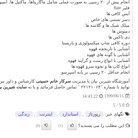
انجام بیش از ٢۰ رسپی به صورت عملی شامل ماگاریتاها، ماکتیل ها، آبمیوه های طبیعی، اسموتی
فلیر flair
آیس کافی ها
دسر بستنی های خاص
میلک شیک ها و گلاسه ها
دمنوش ها
دی تاکس ها
دوره کافی شاپ میکسولوژی و باریستا
آشنایی با تاریخچه قهوه
آشَنایی با گونه های قهوه
آشنایی با انواع رست و گرایند قهوه
انواع کاپ ها و نحوه سرو قهوه ها
انجام حداقل ٢۰ رسپی بر پایه اسپرسو
آموزشگاه شیرین بیان با مدیریت
سرکار خانم حسینی
کارشناس و داور بین
توانید با شماره "٢٢١٢١۰۶۴ " تماس حاصل فرمائید و یا به
سایت شیرین بی
1399/06/11
14:43:22
5.0 / 5
تگهای خبر:
رپورتاژ
,
استاندارد
,
اینترنت
,
زندگی
این مطلب را می پسندید؟
(0)
(1)