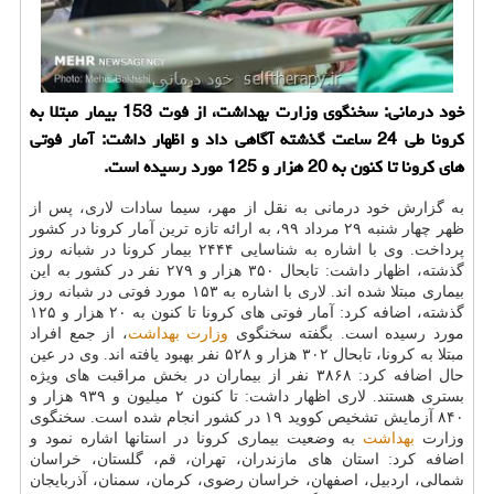
خود درمانی: سخنگوی وزارت بهداشت، از فوت 153 بیمار مبتلا به
كرونا طی 24 ساعت گذشته آگاهی داد و اظهار داشت: آمار فوتی
های كرونا تا كنون به 20 هزار و 125 مورد رسیده است.
به گزارش خود درمانی به نقل از مهر، سیما سادات لاری، پس از
ظهر چهار شنبه ۲۹ مرداد ۹۹، به ارائه تازه ترین آمار کرونا در کشور
پرداخت. وی با اشاره به شناسایی ۲۴۴۴ بیمار کرونا در شبانه روز
گذشته، اظهار داشت: تابحال ۳۵۰ هزار و ۲۷۹ نفر در کشور به این
بیماری مبتلا شده اند. لاری با اشاره به ۱۵۳ مورد فوتی در شبانه روز
گذشته، اضافه کرد: آمار فوتی های کرونا تا کنون به ۲۰ هزار و ۱۲۵
مورد رسیده است. بگفته سخنگوی
وزارت بهداشت
، از جمع افراد
مبتلا به کرونا، تابحال ۳۰۲ هزار و ۵۲۸ نفر بهبود یافته اند. وی در عین
حال اضافه کرد: ۳۸۶۸ نفر از بیماران در بخش مراقبت های ویژه
بستری هستند. لاری اظهار داشت: تا کنون ۲ میلیون و ۹۳۹ هزار و
۸۴۰ آزمایش تشخیص کووید ۱۹ در کشور انجام شده است. سخنگوی
وزارت
بهداشت
به وضعیت بیماری کرونا در استانها اشاره نمود و
اضافه کرد: استان های مازندران، تهران، قم، گلستان، خراسان
شمالی، اردبیل، اصفهان، خراسان رضوی، کرمان، سمنان، آذربایجان