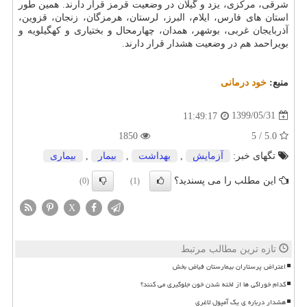
شرقی، مرکزی، یزد و گیلان در وضعیت قرمز قرار دارند. همین طور
استان های فارس، ایلام، البرز، لرستان، هرمزگان، زنجان، قزوین،
آذربایجان غربی، بوشهر، همدان، چهارمحال و بختیاری و کهگیلویه و
بویراحمد هم در وضعیت هشدار قرار دارند.
منبع:
خود درمانی
1399/05/31
11:49:17
1850
5.0 / 5
تگهای خبر:
آزمایش
,
بهداشت
,
بیمار
,
بیماری
این مطلب را می پسندید؟
(0)
(1)
X
تازه ترین مطالب مرتبط
اعتراض پرستاران بیمارستان فیاض بخش
کدام خوراکی ها از لخته شدن خون جلوگیری می کنند؟
هشدار درباره ی یک آمپول لاغری