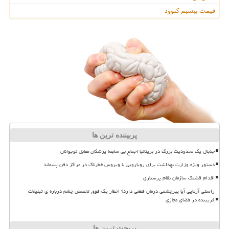
قیمت بیسیم کنوود
پربیننده ترین ها
جنجال یک محدودیت بزرگ در بریتانیا اجماع بی سابقه پزشکان مقابل نوجوانان
دستور ویژه وزارت بهداشت برای رویارویی با ویروس خطرناک در مراکز دفن پسماند
اقدام قشنگ سازمان نظام پرستاری
راستی آزمایی آیا پیرچشمی درمان قطعی دارد؟ اخطار یک فوق تخصص چشم درباره ی تبلیغات
فریبنده در فضای مجازی
پربحث ترین ها