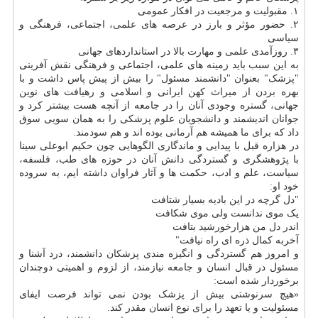
۱. مقبولیت و مرجعیت در افکار عمومی
۲. حضور مؤثر و بارز در عرصه های علمی، اجتماعی، فرهنگی و
سیاسی
۳. روزآمدی علمی و مهارت بالا در استانداردهای جهانی
به این سبب باید زمینه های علمی، اجتماعی و فرهنگی نقش آفرینی
"پزشک" بعنوان "دانشمند مسئول" را بیش از پیش پاس داشت و با
بهره بردن از میراث کهن ایرانی و اسلامی و رهیافت های نوین
جهانی، گستره وجودی آنان را در جامعه از آنچه هست بیشتر کرد و
جوانان اندیشمند و دانشجویان علوم پزشکی را به همان سویی سوق
داد که برای ما همیشه هم آرمانی بوده اند و هم سودمند.
در هزاره قبل با پیدایی و ماندگاری الگوهایی چون حکیم ابوعلی سینا
با پژوهشگری و گستردگی دانش آنان در حوزه های طب، فلسفه،
سیاست، علم و ادب، حکمت ها و آثار فراوان داشته ایم، به سروده
خود او:
"دل گرچه در این بادیه بسیار شتافت
یک موی ندانست ولی موی شکافت
اندر دل من هزارخورشید بتافت
آخربه کمال ذره ای راه نیافت"
و امروز هم گستردگی و انگیزه مندی پزشکان دانشمند، درد آشنا و
مسئول در قبال انسان و جامعه نیازمند، از لزوم و اهمیتی دوچندان
برخوردار شده است:
«هیچ سرنوشتی بیش از پزشک بودن نمی تواند فرصت ایفای
مسئولیت و یا تعهد را برای نوع انسان مقدر کند.