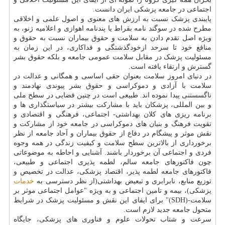
اجتماعی در جامعه پزشکی ایران دانست.
پایبندی پزشک نسبت به ارزش های معنوی و اصول علمی و اخلاقی
مطرح شده در سوگند نامه بقراط یا پندنامه اهوازی و اعلامیه ژنو، به
ویژه اصل تقدم دادن به سلامت و حقوق بیماران نسبت به حقوق و
منافع خود تا سرحد ازخودگذشتگی و فداکاری، در این زمان به
مسئولیت پزشک در مقابل سلامت عمومی جامعه و بلکه حقوق بشر
گسترش و ارتقاء یافته است.
در دنیای امروز سلامت بعنوان حقی اساسی و همگانی و عدالت در
سلامت با آزادی و دموکراسی و حقوق بشر پیوندی نهادمند و
ناگسستنی پیدا نموده اند. طبیعی است در چنین فضایی در سطح ملی
و بین المللی، پزشکان باید با مشارکت بیشتر در سیاستگذاری ها و
برنامه ریزی های کلان بهداشتی- اجتماعی، فرهنگی و اقتصادی و
تقویت فرهنگ و بنیان های دموکراسی در جامعه خود از مشارکت و
نقش موثر و پیشگام در دفاع از حقوق بیماران و آحاد جامعه از نظر
برخورداری از بالاترین سطح سلامت و کیفیت زندگی در همه وجوه
فردی و اجتماعی آن برخوردار باشند. آشنایی و احاطه به موضوعاتی
چون فاکتورهای جامعه سالم، لطمه پذیری اجتماعی و طبیعی،
فاکتورهای جامعه لطمه پذیر، اقتصاد پزشکی، عدالت در تخصیص و
توزیع منابع، نابرابری و تبعیض بهداشتی(از نظر دسترسی به
خدمات
پزشکی)، بیمه و تامین اجتماعی و به ویژه "عوامل اجتماعی موثر بر
سلامت-(SDH)" برای ایفای این نقش و مسئولیت پزشک در شرایط
متحول جامعه جدید لازم است.
سرعت و شتاب تحولات علوم و فناوری های پزشکی، جایگاه