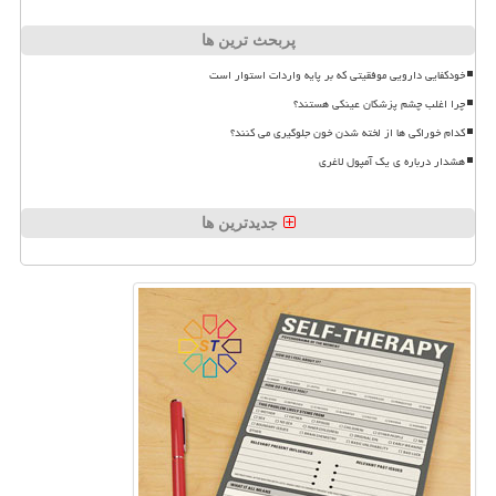
پربحث ترین ها
خودکفایی دارویی موفقیتی که بر پایه واردات استوار است
چرا اغلب چشم پزشکان عینکی هستند؟
کدام خوراکی ها از لخته شدن خون جلوگیری می کنند؟
هشدار درباره ی یک آمپول لاغری
جدیدترین ها