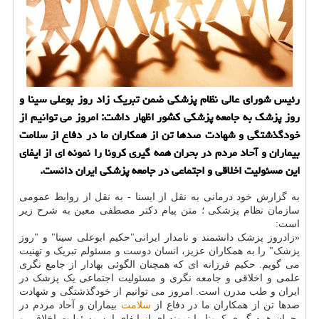
رئیس شورای عالی نظام پزشكی ضمن تبریك زاد روز بوعلی سینا و
روز پزشك به جامعه پزشكی كشور اظهار داشت: امروز می توانیم از
خودگذشتگی و شهادت صدها تن از همكاران ما در دفاع از سلامت
بیماران و آحاد مردم در بحران همه گیری كرونا را نمونه ای از ایفای
این مسئولیت اخلاقی و اجتماعی در جامعه پزشكی ایران دانست.
به گزارش خود درمانی به نقل از ایسنا - به نقل از روابط عمومی
سازمان نظام پزشکی ؛ متن پیام دکتر مصطفی معین به شرح زیر
است:
«زادروز پزشک دانشمند و نامدار ایرانی"حکیم ابوعلی سینا" و "روز
پزشک" را به همکاران عزیز، انسان دوست و مسئولم تبریک و تهنیت
می گویم. حکیم فرزانه ای که همچنان الگوئی بهادار از جامع نگری
علمی و اخلاقی و جامعه نگری و مسئولیت اجتماعی یک پزشک در
ایران و طب مدرن است. امروز می توانیم از خودگذشتگی و شهادت
صدها تن از همکاران ما در دفاع از
سلامت
بیماران و آحاد مردم در
بحران همه گیری کرونا را نمونه ای از ایفای این مسئولیت اخلاقی و