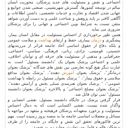
اجتماعی و نقش و مسئولیت های جدید پزشکان، محوریت انسان
سالم در توسعه کشورها، گسترش شهرنشینی، صنعتی شدن جوامع و
جهانی شدن اقتصاد و تجارت و خدمات تخصصی، داشتن اطلاعات و
آگاهی کافی بر پایه پژوهش و شناخت علمی و به دست آوردن شواهد
متقن نسبت به شرایط نوین اجتماعی و جهانی را برای پزشکان
ضروری می نماید.
همین طور برخورداری از احساس مسئولیت در مقابل انسان بیمار،
پیشگیری و
درمان
بیماری، حفظ و ارتقای
بهداشت
و سلامت عمومی
و بلکه دفاع از حقوق اساسی آحاد جامعه فراتر از مرزبندیهای
جنسیتی، قومییتی، نژادی، زبانی، فرهنگی، سیاسی- اجتماعی،
جغرافیایی و مذهبی از مسئولیت های حرفه ای و توأمان اخلاقی،
علمی و اجتماعی پزشک بعنوان یک "دانشمند مسئول" است. به
عبارت دیگر هیچ گونه تعارضی بین نقش های چندگانه "پزشک بعنوان
درمانگر"، "پزشک بعنوان
آموزش
دهنده"، "پزشک بعنوان مدافع
سلامتی و حقوق بیمار"، " پزشک بعنوان مسئول در رابطه با بهداشت
عمومی"، " پزشک بعنوان هنرمندی تسلی بخش و آرامش دهنده"،
"پزشک بعنوان مصلح اجتماعی" و باالاخره "پزشک بعنوان دانشمند
مسئول" نمی توان قائل شد.
قرار گرفتن پزشک در جایگاه دانشمند مسئول، نقشی انتصابی و
واگذار شده نیست، نقشی اکتسابی است که به دنبال احساس
مسئولیت و برخورد متعهدانه پزشکان فرهیخته و متعهد در مواجهه با
مسائل و معضلات اساسی جامعه ما به منصه بروز رسیده است. مهم
ترین فاکتورهای تحقق این نقش و جایگاه در جامعه را از طرف
پزشکان عالم و عامل می توان در موارد زیر بر شمرد: