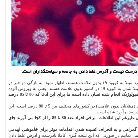
در ارتباط با این سوال که آیا در ایران ۸۰ تا ۸۵ درصد موارد مبتلا به کووید ۱۹ بدون علامت هستند، اظهار نمود: به تازگی دو خبر در
رسانه ها انتشار یافته که یکی خبر از ابتلای 25 میلیون نفر ایرانی می داد و در خبر دیگر یکی از متخصصان بالینی مدعی شده بود 80 تا 85 درصد موارد مبتلا شدن به کووید 19 در کشور بدون علامت هستند. یعنی به ویروس آلوده
این در حالیست که بررسی های اپیدمیولوژیک انجام شده نشان داده است ما برای این ادعا که 80 تا 85 درصد
این اپیدمیولوژیست همینطور به مطالعه ای در دانشگاه آکسفورد CEBM اشاره نمود و اظهار داشت که نتایج این مطالعه نشان داده است نسبت این موارد (مبتلایان بدون علامت) در کشورهای مختلف بین 5 تا 80 درصد است! این
وی افزود: همینطور مرکز کنترل بیماریهای امریکا CDC هم برآورد کلی میزان موارد ابتلای کروناویروس جدید بدون علامت را 25 درصد برآورد کرده، حال علیرغم این اطلاعات، برخی افراد عدد 80 تا 85 را از کجا می آورند جای
اعث گمراهی و به انحراف کشیده شدن اقدامات موثر برای خاموشی اپیدمی
ما تا رسیدن به ایمنی جمعی و گله ای حدود 20 هزار مورد مرگ دیگر را باید تحمل نماییم در صورتی که این نتیجه گیری کاملا نادرست و آدرس غلط دادن