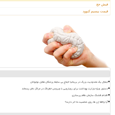
فیش حج
قیمت بیسیم کنوود
جنجال یک محدودیت بزرگ در بریتانیا اجماع بی سابقه پزشکان مقابل نوجوانان
دستور ویژه وزارت بهداشت برای رویارویی با ویروس خطرناک در مراکز دفن پسماند
اقدام قشنگ سازمان نظام پرستاری
آیا واقعا ژن ها روی شخصیت ما اثر دارند؟