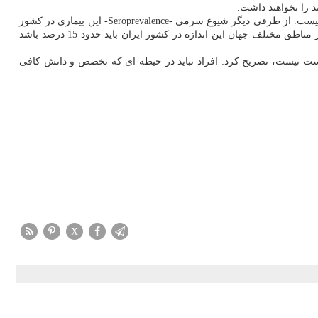
ند را نخواهند داشت.
سوری اذعان داشت: البته تا جایی که بنده اطلاع دارم چنین سیاستی هیچگاه و لااقل ستاد مقابله با کووید 19 در تهران بزرگ مطرح نبوده و مورد حمایت نیست. از طرفی دیگر شیوع سرمی -Seroprevalence- این بیماری در کشور
هم دقیقا معلوم نیست و گمانه زنی هایی که 25 میلیون نفر در کشور مبتلا شده اند هم مبنای علمی ندارد چونکه با بررسی شیوع سرمی گزارش شده در مناطق مختلف جهان این اندازه در کشور ایران باید حدود 15 درصد باشد
80 تا 85 درصدی و تعداد 25 میلیون موارد مبتلا در کشور فرضیه ای درست نیست، تصریح کرد: افراد نباید در حیطه ای که تخصص و دانش کافی
X