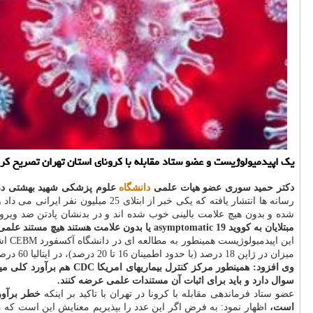
یك اپیدمیولوژیست و عضو ستاد مقابله با كرونای استان تهران تصریح كرد: فرضیه ابتلای بدون علامت 80 تا 85 درصد مبتلایان به كووید 19 در كشور
دکتر حمید سوری عضو هیات علمی
دانشگاه
علوم پزشکی شهید بهشتی در گ
شده و بدون هیچ علامت بالینی خوب شده اند و در بدنشان پادتن ضد وی
مبتلایان به کووید 19 asymptomatic یا بدون علامت هستند هیچ مستند علمی انتشار یافته ای نداریم.
میزان در ژاپن 18 درصد (با حدود اطمینان 16 تا 20 درصد)، در ایتالیا 60 درصد (50 تا 75 درصد)، در چین 4 تا 14درصد، در واشینگتن 43 درصد و در ایرلند 50 درصد برآورد شده است.
سوال دارد و باید برای اثبات آن مستندات علمی عرضه کنند.
عضو ستاد فرماندهی مقابله با کرونا در تهران با تاکید بر اینکه
خطر برآور
است،