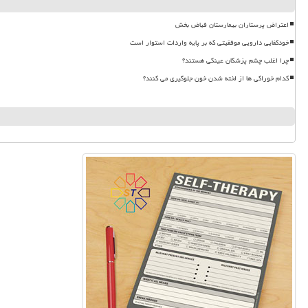
اعتراض پرستاران بیمارستان فیاض بخش
خودکفایی دارویی موفقیتی که بر پایه واردات استوار است
چرا اغلب چشم پزشکان عینکی هستند؟
کدام خوراکی ها از لخته شدن خون جلوگیری می کنند؟