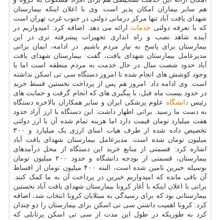
هم سایر بیماران امکان پذیر است. وی با اعلان اینکه بیمارستان
شهدای یافت آباد تنها مرکز درمانی دولتی در جنوب غرب تهران است
که با تعرفه دولتی
خدمات
ارائه می دهد. اضافه کرد: امیدواریم در
آینده شاهد نصب و راه اندازی تجهیزات پیشرفته تری در این
بیمارستان برای پاسخ به نیاز مردم باشیم. در ادامه، ایمان براتی
مدیرعامل بیمارستان شهدای یافت، گفت: بیمارستان شهدای یافت
آباد حدود شصت سال در حال خدمت به مردم منطقه است اما با
وجود کوشش های انجام شده تا امروز دستگاه سی تی اسکن نداشته
است. وی ادامه داد: امروز هم پس از پرداخت نخستین قسط خرید
در حدود بیست ماه قبل، با پیگیری های که انجام گرفت و حمایت های
رئیس
دانشگاه
علوم پزشکی ایران و سایر همکاران بالاخره دستگاه
به دست ما رسید. براتی اظهار داشت: این دستگاه با ارز آزاد حدود
هفت میلیارد تومان قیمت دارد اما هزینه تمام شده آن با ارز دولتی
تخصیص داده شده از طرف هیات امنای ارزی یک میلیارد و ۳۰۰
میلیون تومان شده است. مدیرعامل بیمارستان شهدای یافت آباد
اشاره کرد: قسمتی از منابع خرید این دستگاه از محل درآمدهای
بیمارستان، قسمتی از بودجه دانشگاه و حدود ۲۰۰ میلیون تومان
بوسیله خیرین تامین شده است، البته ۴۰۰ میلیون تومان از اقساط
آن باقی مانده که امیدواریم خیرین در پرداخت آن به ما کمک کنند.
براتی با اعلان اینکه با آغاز کرونا بیمارستان شهدای یافت آباد نخستین
بیمارستانی بود که برای رسیدگی به مبتلایان کرونا انتخاب شد، اضافه
کرد: کرونا اهمیت داشتن سی تی اسکن برای بیمارستان را دو چندان
کرد به طوریکه در طول این مدت از سی تی اسکن پرتابلی که