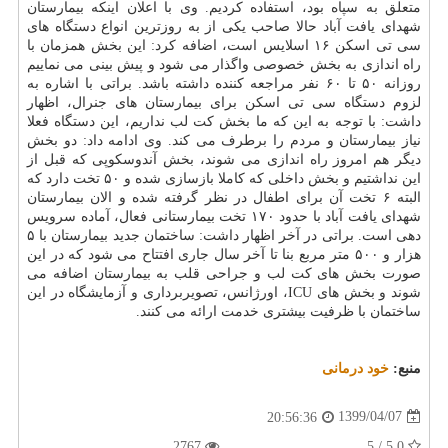
متعلق به سپاه بود، استفاده کردیم. وی با اعلان اینکه بیمارستان
شهدای یافت آباد حالا صاحب یکی از به روزترین انواع دستگاه های
سی تی اسکن ۱۶ اسلایس است، اضافه کرد: این بخش همزمان با
راه اندازی به بخش خصوصی واگذار می شود و پیش بینی می نماییم
روزانه ۵۰ تا ۶۰ نفر مراجعه کننده داشته باشد. براتی با اشاره به
لزوم دستگاه سی تی اسکن برای بیمارستان های جنرال، اظهار
داشت: با توجه به این که ما بخش کت لب نداریم، این دستگاه فعلا
نیاز بیمارستان و مردم را برطرف می کند. وی ادامه داد: دو بخش
دیگر هم امروز راه اندازی می شوند، بخش آندوسکوپی که قبل از
این نداشتیم و بخش داخلی که کاملا بازسازی شده و ۵۰ تخت دارد که
البته ۶ تخت آن برای اطفال در نظر گرفته شده و الان بیمارستان
شهدای یافت آباد با حدود ۱۷۰ تخت بیمارستانی فعال، آماده سرویس
دهی است. براتی در آخر اظهار داشت: ساختمان جدید بیمارستان با ۵
هزار و ۵۰۰ متر مربع بنا تا آخر سال جاری افتتاح می شود که در این
صورت بخش های کت لب و جراحی قلب به بیمارستان اضافه می
شوند و بخش های ICU، اورژانس، تصویربرداری و آزمایشگاه در این
ساختمان با ظرفیت بیشتری خدمت ارائه می کنند.
منبع:
خود درمانی
1399/04/07
20:56:36
2767
5.0 / 5