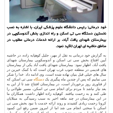
خود درمانی: رئیس دانشگاه علوم پزشكی ایران، با اشاره به نصب
نخستین دستگاه سی تی اسكن و راه اندازی بخش آندوسكوپی در
بیمارستان شهدای یافت آباد، بر ارائه خدمات درمانی مطلوب در
مناطق حاشیه ای تهران تاكید نمود.
به گزارش خود درمانی به نقل از مهر، جلیل کوهپایه زاده، در حاشیه
آیین افتتاح بخش سی تی اسکن و آندوسکوپی بیمارستان شهدای
یافت آباد، اظهار نمود: بیمارستان شهدای یافت آباد یکی از بیمارستان
های قدیمی در منطقه جنوب غرب تهران است که با کمک خیرین در
سال های خیلی قبل بنیان نهاده شده است، وی ادامه داد: خدا را شکر
می نماییم که پس از چندین ماه پیگیری یک
دستگاه
سی تی اسکن که
از فناوری روز برخوردار است، در بیمارستان افتتاح شد تا از این به
بعد نیاز نباشد تا مردم برای انجام سی تی اسکن، مسیر طولانی را
طی کنند و به زحمت بیافتند. کوهپایه زاده اظهار داشت: همکاران ما
در این بیمارستان در چند ماهه اخیر به سبب رسیدگی به مبتلایان
کرونا زحمت زیادی کشیدند و روند ارائه خدمت با نبود بخش سی تی
اسکن با سختی انجام می شد اما از امروز ضمن رفع این کمبود
امکان ارائه این خدمت تشخیصی هم برای افراد مشکوک به کرونا و