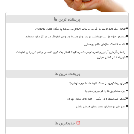
پربیننده ترین ها
جنجال یک محدودیت بزرگ در بریتانیا اجماع بی سابقه پزشکان مقابل نوجوانان
دستور ویژه وزارت بهداشت برای رویارویی با ویروس خطرناک در مراکز دفن پسماند
اقدام قشنگ سازمان نظام پرستاری
راستی آزمایی آیا پیرچشمی درمان قطعی دارد؟ اخطار یک فوق تخصص چشم درباره ی تبلیغات
فریبنده در فضای مجازی
پربحث ترین ها
برای پیشگیری از سنگ کلیه ماءالشعیر بنوشیم؟
این ساندویچ ها را از بیرون نخرید
کشفی غیرمنتظره در یکی از خانه های شمال تهران
اعتراض پرستاران بیمارستان فیاض بخش
جدیدترین ها