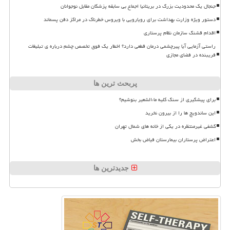
جنجال یک محدودیت بزرگ در بریتانیا اجماع بی سابقه پزشکان مقابل نوجوانان
دستور ویژه وزارت بهداشت برای رویارویی با ویروس خطرناک در مراکز دفن پسماند
اقدام قشنگ سازمان نظام پرستاری
راستی آزمایی آیا پیرچشمی درمان قطعی دارد؟ اخطار یک فوق تخصص چشم درباره ی تبلیغات
فریبنده در فضای مجازی
پربحث ترین ها
برای پیشگیری از سنگ کلیه ماءالشعیر بنوشیم؟
این ساندویچ ها را از بیرون نخرید
کشفی غیرمنتظره در یکی از خانه های شمال تهران
اعتراض پرستاران بیمارستان فیاض بخش
جدیدترین ها