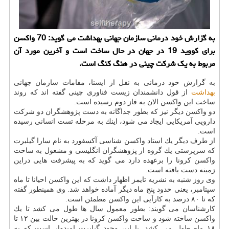
به گزارش خود درمانی سازمان جهانی بهداشت می گوید: 70 واكسن
برای كووید 19 در جهان در حال ساخت است و آخرین مورد آن
مربوط به یك شركت چینی در هنگ كنگ است.
به گزارش خود درمانی به نقل از ایسنا، مقامات سازمان جهانی
بهداشت
از قول دانشمندان زیست فناوری چینی گفته اند كه روند
ساخت این واكسن الان به فاز دوم رسیده است.
دو واكسن دیگر نیز كه بطور جداگانه به دست پژوهشگران دو شركت
دارویی آمریكایی ایجاد می شود، اینك به مرحله تست انسانی رسیده
است.
از طرف دیگر یك استاد واكسن شناسی آكسفورد به نام سارا گیلبرت
كه سرپرستی یك گروه از پژوهشگران انگلیسی و مشغول به ساخت
واكسن كرونا را برعهده دارد می گوید كه به پیشرفت هایی دراین
زمینه دست یافته است.
وی روز شنبه به نشریه تایمز اظهار داشت كه این واكسن احیانا تا ماه
سپتامبر، یعنی حدود پنج ماه دیگر آماده خواهد شد. وی همینطور گفته
كه تا ۸۰ درصد به كارآیی این واكسن مطمئن است.
كارشناسان می گویند: بطور معمول سال ها طول می كشد تا یك
واكسن ساخته شود و ساخت واكسن كرونا در بهترین حالت بین ۱۲ تا
۱۸ ماه طول می كشد. با این وجود گیلبرت امیدوار است كه به