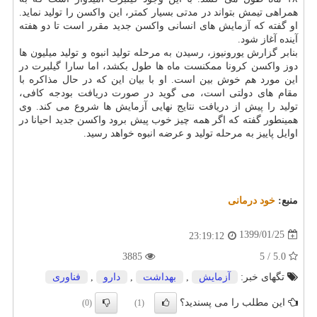
همراهی تیمش بتواند در مدتی بسیار كمتر، این واكسن را تولید نماید.
او گفته كه آزمایش های انسانی واكسن جدید مقرر است تا دو هفته
آینده آغاز شود.
بنابر گزارش یورونیوز، رسیدن به مرحله تولید انبوه و تولید میلیون ها
دوز واكسن كرونا ممكنست ماه ها طول بكشد، اما سارا گیلبرت در
این مورد هم خوش بین است. او با بیان این كه در حال مذاكره با
مقام های دولتی است، می گوید در صورت دریافت بودجه كافی،
تولید را پیش از دریافت نتایج نهایی آزمایش ها شروع می كند. وی
همینطور گفته كه اگر همه چیز خوب پیش برود واكسن جدید احیانا در
اوایل پاییز به مرحله تولید و عرضه انبوه خواهد رسید.
منبع:
خود درمانی
1399/01/25
23:19:12
3885
5.0 / 5
تگهای خبر:
آزمایش
,
بهداشت
,
دارو
,
فناوری
این مطلب را می پسندید؟
(0)
(1)