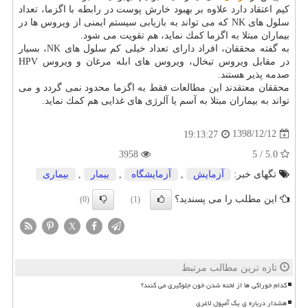
كیم اعتقاد دارد علاوه بر بهبود خارش پوست در رابطه با اگزما، تعداد
سلول های NK كه می تواند به بازیابی سیستم ایمنی از ویروس ها در
بیماران مبتلا به اگزما كمك نماید، هم تقویت می شود.
به گفته محققان، افراد دارای تعداد خیلی كم سلول های NK، بسیار
در مقابل ویروس تبخال، ویروس های ابله مرغان و ویروس HPV
صدمه پذیر هستند.
محققان معتقدند این مطالعات فقط به اگزما محدود نمی گردد و می
تواند به بیماران مبتلا به آسم یا آلرژی های غذایی هم كمك نماید.
1398/12/12
19:13:27
3958
5.0 / 5
تگهای خبر:
آزمایش
,
آزمایشگاه
,
بیمار
,
بیماری
این مطلب را می پسندید؟
(0)
(1)
X
تازه ترین مطالب مرتبط
کدام خوراکی ها از لخته شدن خون جلوگیری می کنند؟
هشدار درباره ی یک آمپول لاغری