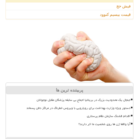
فیش حج
قیمت بیسیم کنوود
پربیننده ترین ها
جنجال یک محدودیت بزرگ در بریتانیا اجماع بی سابقه پزشکان مقابل نوجوانان
دستور ویژه وزارت بهداشت برای رویارویی با ویروس خطرناک در مراکز دفن پسماند
اقدام قشنگ سازمان نظام پرستاری
آیا واقعا ژن ها روی شخصیت ما اثر دارند؟