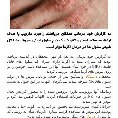
به گزارش خود درمانی محققان دریافتند راهبرد دارویی با هدف
ارتقاء سیستم ایمنی و تقویت یك نوع سلول ایمنی معروف به قاتل
طبیعی سلول ها در درمان اگزما موثر است.
به گزارش خود درمانی به نقل از مهر، محققان در گذشته دریافته
بودند كه بیماران مبتلا به اگزما دارای میزان كم سلول های قاتل
طبیعی (NK) در خون شأن هستند. آنها این مشاهده بالینی خویش را بر
روی موش های آزمایشگاهی بررسی كردند.
محققان
دانشگاه
واشنگتن پس از حذف توانایی موش ها در تولید
سلول های NK متوجه شدند نشانگرهای التهاب در این حیوانات تشدید
شد.
زمانیكه آنها پروتوتیپ داروی پژوهش شده را به منظور افزایش تعداد
سلول های NK در حیوانات استفاده كردند، التهاب كاهش پیدا كرد و
موش ها بهتر شدند.
«برایان كیم»، سرپرست تیم تحقیق، در اینباره می گوید: «ما با معاینه
پوست این موش ها مشاهده كردیم بیماری اگزمای شأن به روشی كه
ما پیش از
درمان
های دیگر ندیده بودیم، بهبود یافته بود.»