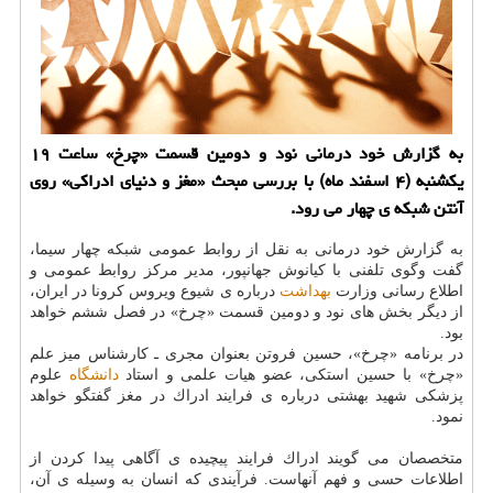
به گزارش خود درمانی نود و دومین قسمت «چرخ» ساعت ۱۹
یكشنبه (۴ اسفند ماه) با بررسی مبحث «مغز و دنیای ادراكی» روی
آنتن شبكه ی چهار می رود.
به گزارش خود درمانی به نقل از روابط عمومی شبكه چهار سیما،
گفت وگوی تلفنی با كیانوش جهانپور، مدیر مركز روابط عمومی و
اطلاع رسانی وزارت
بهداشت
درباره ی شیوع ویروس كرونا در ایران،
از دیگر بخش های نود و دومین قسمت «چرخ» در فصل ششم خواهد
بود.
در برنامه «چرخ»، حسین فروتن بعنوان مجری ـ كارشناس میز علم
«چرخ» با حسین استكی، عضو هیات علمی و استاد
دانشگاه
علوم
پزشكی شهید بهشتی درباره ی فرایند ادراك در مغز گفتگو خواهد
نمود.
متخصصان می گویند ادراك فرایند پیچیده ی آگاهی پیدا كردن از
اطلاعات حسی و فهم آنهاست. فرآیندی كه انسان به وسیله ی آن،