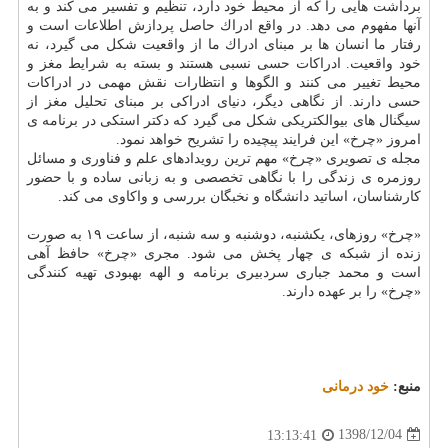
برداشت هایی را كه از محیط خود دارد، تنظیم و تفسیر می كند و به
آنها مفهوم می دهد. در واقع ادراك حاصل پردازش اطلاعات است و
رفتار ما انسان ها بر مبنای ادراك ما از واقعیت شكل می گیرد، نه
خود واقعیت. ادراكات حسی نسبی هستند و بسته به شرایط مغز و
محیط تغییر می كنند و الگوها و انتظارات نقش مهمی در ادراكات
حسی دارند. از نگاهی دیگر، دنیای ادراكی بر مبنای تحلیل مغز از
سیگنال های بیوالكتریكی شكل می گیرد كه دكتر استكی در برنامه ی
امروز «چرخ» این فرایند پیچیده را تشریح خواهد نمود.
مجله ی تصویری «چرخ» مهم ترین رویدادهای علم و فناوری و مسائل
روزمره ی زندگی را با نگاهی تخصصی و به زبانی ساده و با حضور
كارشناسان، اساتید دانشگاه و نخبگان بررسی و واكاوی می كند.
«چرخ» روزهای، یكشنبه، دوشنبه و سه شنبه، از ساعت ۱۹ به صورت
زنده از شبكه ی چهار پخش می شود. مجری «چرخ» حافظ آهی
است و محمد جباری سردبیری برنامه و الهه بهبودی تهیه كنندگی
«چرخ» را بر عهده دارند.
منبع:
خود درمانی
1398/12/04
13:13:41