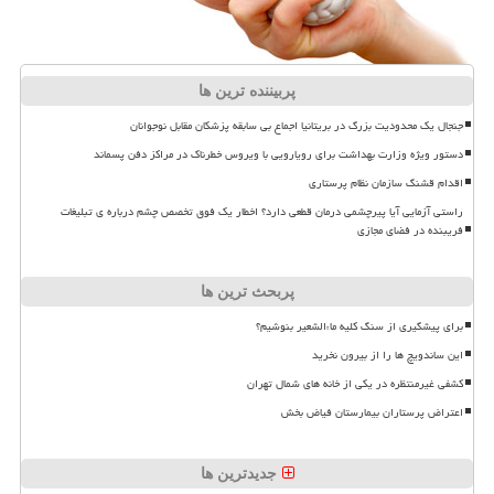
پربیننده ترین ها
جنجال یک محدودیت بزرگ در بریتانیا اجماع بی سابقه پزشکان مقابل نوجوانان
دستور ویژه وزارت بهداشت برای رویارویی با ویروس خطرناک در مراکز دفن پسماند
اقدام قشنگ سازمان نظام پرستاری
راستی آزمایی آیا پیرچشمی درمان قطعی دارد؟ اخطار یک فوق تخصص چشم درباره ی تبلیغات
فریبنده در فضای مجازی
پربحث ترین ها
برای پیشگیری از سنگ کلیه ماءالشعیر بنوشیم؟
این ساندویچ ها را از بیرون نخرید
کشفی غیرمنتظره در یکی از خانه های شمال تهران
اعتراض پرستاران بیمارستان فیاض بخش
جدیدترین ها