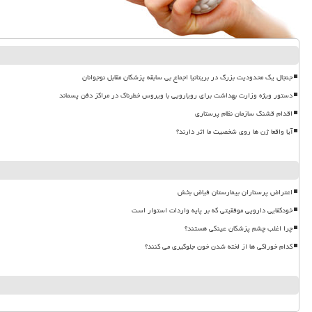
جنجال یک محدودیت بزرگ در بریتانیا اجماع بی سابقه پزشکان مقابل نوجوانان
دستور ویژه وزارت بهداشت برای رویارویی با ویروس خطرناک در مراکز دفن پسماند
اقدام قشنگ سازمان نظام پرستاری
آیا واقعا ژن ها روی شخصیت ما اثر دارند؟
اعتراض پرستاران بیمارستان فیاض بخش
خودکفایی دارویی موفقیتی که بر پایه واردات استوار است
چرا اغلب چشم پزشکان عینکی هستند؟
کدام خوراکی ها از لخته شدن خون جلوگیری می کنند؟