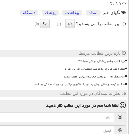
5.0 / 5
تگهای خبر:
امداد
,
بهداشت
,
پزشك
,
دستگاه
این مطلب را می پسندید؟
(0)
(1)
تازه ترین مطالب مرتبط
چرا اغلب چشم پزشکان عینکی هستند؟
معجزه مصرف روزانه مولتی ویتامین برای این افراد
این دهک ها از پرداخت حق بیمه درمانی معاف شدند
سگ و گربه در مظان بهتان ردپای یک باکتری مرگبار در حیوانات خانگی پیدا شد
نظرات بینندگان در مورد این مطلب
لطفا شما هم
در مورد این مطلب
نظر دهید