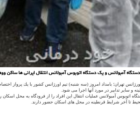
تگاه آمبولانس و یك دستگاه اتوبوس آمبولانس انتقال ایرانی ها ساكن ووهان 
اورژانس تهران؛ بامداد امروز (سه شنبه) تیم اورژانس كشور با یك پرواز اخت
 و سایر تدابیر در مورد آنها اجرا می شود.
اه اتوبوس آمبولانس عملیات انتقال این افراد را از فرودگاه به محل اسكان را 
یط تا آخر شرایط قرنطینه در محل های اسكان حضور دارند.