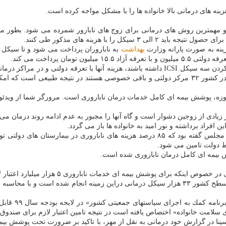
زینه های درمانی بالا خانواده ها را با مشكل مواجه كرده است.
ینه به صورت یارانه وزارت
بهداشت
به ناباروران پرداخت می شود و تا سیكل دوم مراحل درمان، ۲.۵ م
ومان پرداخت می كند.
درمان ناباروری در كشور ۳۲ مركز دولتی و باقی خصوصی هستند در نتیجه طبیعی
وزه، پوشش بیمه ای كامل خدمات درمان ناباروری است. مرورگر شما از ویدئو پ
ر زیادی از زوجین دشوار است و گاه آنها را مجبور به عدم ادامه روند درمان م
 افراد برداشته و نور امید به خانواده ها باز می گردد.
هرچند كه قبل تر محمد نعیم امینی فرد عضو كمیسیون بهداشت و درمان مجلس گفته بود كه ۸۵ 
 بیمه ای كامل درمان ناباروری شده است.
 ناباروری ۵ هزار میلیارد اعتبار لازم است، آمارها نقض این گفته ها را نشان میدهد.
ینا در گزارش خود درمانی به نقل از مهر، با تاكید بر ضرورت تحت پوشش بیمه