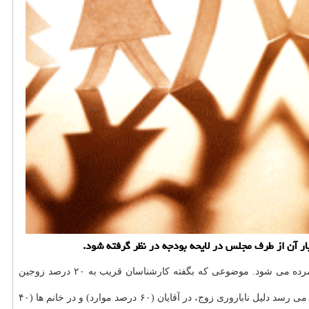
ار آن از طرف مجلس در لایحه بودجه در نظر گرفته شود.
آن یكی از موضوعات مهم عرصه پزشكی و همین طور خانواده شمرده می شود. موضوعی كه بگفته كارشناسان قریب به ۲۰ درصد زوجین
جلیل حسینی رئیس مركز تحقیقات ناباروری روز گذشته اعلام نمود: در ایران بیشتر از ۳ میلیون زوج نابارور داریم كه بیشتر از میانگین جهانی است؛ بنظر می رسد دلیل ناباروری زوج، در آقایان (۶۰ درصد موارد) و در خانم ها (۴۰