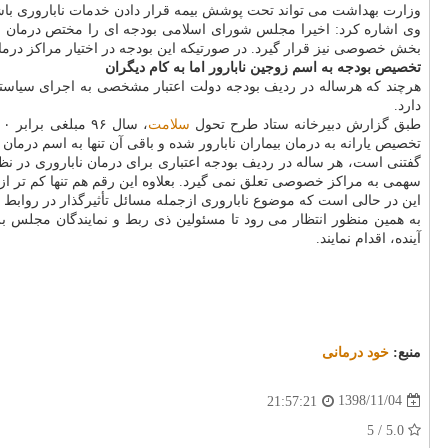
وزارت بهداشت می تواند تحت پوشش بیمه قرار دادن خدمات ناباروری باشد 
وی اشاره كرد: اخیرا مجلس شورای اسلامی بودجه ای را مختص درمان ناب
بخش خصوصی نیز قرار گیرد. در صورتیكه این بودجه در اختیار مراكز درم
تخصیص بودجه به اسم زوجین نابارور اما به كام دیگران
هرچند كه هرساله در ردیف بودجه دولت اعتبار مشخصی به اجرای سیاستها
دارد.
طبق گزارش دبیرخانه ستاد طرح تحول
سلامت
تخصیص یارانه به درمان بیماران نابارور شده و باقی آن تنها به اسم درمان
سهمی به مراكز خصوصی تعلق نمی گیرد. بعلاوه این رقم هم تنها كم تر از ۳۰ درصد هزینه های بیماران را تامین می كند
این در حالی است كه موضوع ناباروری ازجمله مسائل تأثیرگذار در روابط 
به همین منظور انتظار می رود تا مسئولین ذی ربط و نمایندگان مجلس 
آینده، اقدام نمایند.
منبع:
خود درمانی
1398/11/04
21:57:21
5.0 / 5