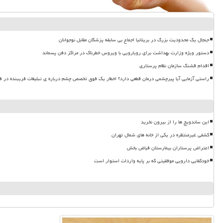
جنجال یک محدودیت بزرگ در بریتانیا اجماع بی سابقه پزشکان مقابل نوجوانان
دستور ویژه وزارت بهداشت برای رویارویی با ویروس خطرناک در مراکز دفن پسماند
اقدام قشنگ سازمان نظام پرستاری
راستی آزمایی آیا پیرچشمی درمان قطعی دارد؟ اخطار یک فوق تخصص چشم درباره ی تبلیغات فریبنده در ف
این ساندویچ ها را از بیرون نخرید
کشفی غیرمنتظره در یکی از خانه های شمال تهران
اعتراض پرستاران بیمارستان فیاض بخش
خودکفایی دارویی موفقیتی که بر پایه واردات استوار است