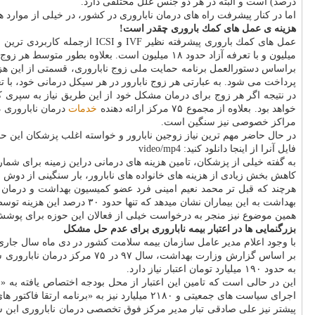
درصد) است و البته در هر دو جنس علل مختلفی دارد.
اما در كنار پیشرفت راه های درمان ناباروری در كشور، در خیلی از موارد ه
هزینه ی عمل های كمك باروری چقدر است!
میلیون و با تعرفه آزاد حدود ۱۸ میلیون است. بعلاوه بطور متوسط هر زوج برای حصول نتیجه باید ۲ الی ۳ سیكل را با هزینه های مذكور طی كنند.
براساس دستورالعمل برنامه حمایت ملی زوج ناباروری، قسمتی از این هز
پرداخت می شود. به عبارتی هر زوج نابارور در هر سیكل درمانی خود، با تعرفه دولتی ۵.۵ میلیون و با تعرفه آزاد ۱۵.۵ میلیون ت
خواهد بود. بعلاوه از مجموع ۷۵ مركز ارائه دهنده
خدمات
مراكز خصوصی نیز سنگین است.
در حال حاضر مهم ترین نیاز زوجین نابارور و خواسته اغلب پزشكان این ح
فایل آنرا از اینجا دانلود كنید: video/mp4
به گفته خیلی از پزشكان، تامین هزینه های درمانی دراین زمینه برای شما
كاهش بخش زیادی از هزینه های خانواده های نابارور، بار سنگینی از دوش این
بهداشت به این بیماران نشان میدهد كه تنها حدود ۳۰ درصد این هزینه توسط دولت تامین می شود.
همین موضوع نیز منجر به درخواست خیلی از فعالان این حوزه برای پوشش
بزرگنمایی ها در اعتبار بیمه ناباروری برای عدم حل مشكل
با وجود اعلام مدیر عامل سازمان بیمه سلامت كشور در دی ماه سال جاری در خصوص اینكه برای پوشش بیمه ای خدمات
به حدود ۱۹۰ میلیارد تومان اعتبار نیاز دارد.
اجرای سیاست های جمعیتی و ۲۱۸۰ میلیارد نیز به «برنامه ارتقا فاكتور های سلامت خانواده» اختصاص یافته است در نتیجه تامین اعتبار لازم برای صندوق های پوشش بیمه ناباروری از این محل ممكن خواهد بود.
پیشتر نیز علی صادقی تبار مدیر مركز فوق تخصصی درمان ناباروری ابن س