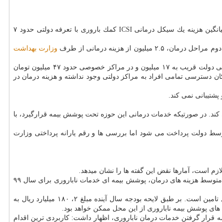
عمل های كمك باروری پیشرفته نظیر IVF و ICSI ازجمله كاربردی ترین و مهمترین روش های درمانی برای زوج های نابارور شمرده می شود. بطور میانگین هزینه یك سیكل درمانی ICSI كمك باروری با تعرفه دولتی حدود ۷
یلیون از هزینه درمانی از طرف
وزارت بهداشت
در نتیجه اگر هر زوج برای درمان مشكل خود از این طریق نیاز به سپری كردن سه سیكل ICSI داشته باشند، هزینه آنها با تعرفه دولتی و در مراكز درمانی دولت قریب به ۱۷ میلیون و در مراكز خصوصی حدود ۴۷ میلیون تومان
 است كه امكان دسترسی تمامی افراد به مراكز دولتی وجود نداشته و هزینه درمان در
شتیبانی نمی كند.
ی كند. در صورتیكه خدمات درمانی این حوزه تحت پوشش بیمه قرارگیرد، با
درصد هزینه های ناباروری در بیمارستان های دولتی توسط دولت پرداخت می شود اما بررسی ها و رقم یارانه پرداختی وزارت
بر اساس گزارش وزارت بهداشت، سال ۹۷ در ۷۵ مركز درمان ناباروری سطح كشور ۳۳ هزار سیكل درمانی دراین زمینه انجام شده است و با محاسبه متوسط هزینه های درمان، پوشش بیمه ای خدمات ناباروری برای سال ۹۹
این در حالی است كه تامین این اعتبار از محل بودجه اختصاص یافته به «برنامه كمك به اجرای سیاستهای جمعیتی كشور» در لایحه بودجه سال ۹۹ قابل تامین است. بر طبق لایحه بودجه سال آینده مبلغ ۲، ۱۸۰ میلیارد ریال به
 قرار گرفتن خدمات درمان ناباروری، اظهار داشت: كاربردی ترین اقدام