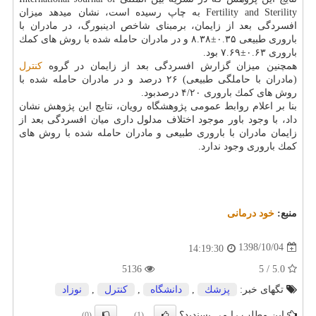
Fertility and Sterility به چاپ رسیده است، نشان میدهد میزان
افسردگی بعد از زایمان، برمبنای شاخص ادینبورگ، در مادران با
باروری طبیعی ۰.۳۵±۸.۳۸ و در مادران حامله شده با روش های كمك
باروری ۰.۶۳±۷.۶۹ بود.
همچنین میزان گزارش افسردگی بعد از زایمان در گروه
كنترل
(مادران با حاملگی طبیعی) ۲۶ درصد و در مادران حامله شده با
روش های كمك باروری ۴/۲۰ درصدبود.
بنا بر اعلام روابط عمومی پژوهشگاه رویان، نتایج این پژوهش نشان
داد، با وجود باور موجود اختلاف مدلول داری میان افسردگی بعد از
زایمان مادران با باروری طبیعی و مادران حامله شده با روش های
كمك باروری وجود ندارد.
منبع:
خود درمانی
1398/10/04
14:19:30
5136
5.0 / 5
تگهای خبر:
پزشك
,
دانشگاه
,
كنترل
,
نوزاد
این مطلب را می پسندید؟
(0)
(1)