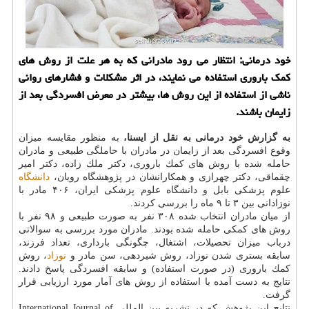
خود درمانی: انتظار می رود مادرانی كه به هر علت از روش های
كمك باروری استفاده می نمایند، در اثر مشكلات و فشارهای روانی
ناشی از استفاده از این روش ها، بیشتر در معرض افسردگی بعد از
زایمان باشند.
به گزارش خود درمانی به نقل از ایسنا،
به منظور مقایسه میزان
وقوع افسردگی بعد از زایمان در مادران با حاملگی طبیعی و مادران
حامله شده با روش های كمك باروری، دكتر ملك زاده، دكتر امیر
چقماقی، دكتر چهرازی و همكارانشان در پژوهشگاه رویان،
دانشگاه
علوم پزشكی بابل و دانشگاه علوم پزشكی ایران، ۴۰۶ مادر با
نوزادانی بین ۳ تا ۹ ماه را بررسی كردند.
از میان مادران انتخاب شده ۳۰۸ نفر به صورت طبیعی و ۹۸ نفر با
روش های كمكی حامله شده بودند. مادران مورد بررسی به سوالاتی
درباب میزان تحصیلات، اشتغال، چگونگی بارداری، تعداد فرزند،
سابقه بستری شدن نوزاد، روش شیردهی، سن مادر و
نوزاد
، روش
كمك باروری (در صورت استفاده) و سابقه افسردگی پاسخ دادند.
نتایج به دست آمده با استفاده از روش های آمار مورد ارزیابی قرار
گرفت.
نتایج این پژوهش كه در نشریه بین المللی International Journal of