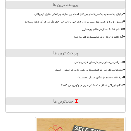
پربیننده ترین ها
جنجال یک محدودیت بزرگ در بریتانیا اجماع بی سابقه پزشکان مقابل نوجوانان
دستور ویژه وزارت بهداشت برای رویارویی با ویروس خطرناک در مراکز دفن پسماند
اقدام قشنگ سازمان نظام پرستاری
آیا واقعا ژن ها روی شخصیت ما اثر دارند؟
پربحث ترین ها
اعتراض پرستاران بیمارستان فیاض بخش
خودکفایی دارویی موفقیتی که بر پایه واردات استوار است
چرا اغلب چشم پزشکان عینکی هستند؟
کدام خوراکی ها از لخته شدن خون جلوگیری می کنند؟
جدیدترین ها