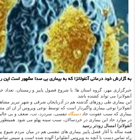
به گزارش خود درمانی آنفولانزا كه به بیماری بی صدا مشهور است این ر
خبرگزاری مهر، گروه استان ها؛ با شروع فصول پاییز و زمستان، تعداد 
آنفولانزا می تواند كشنده باشد.
این بیماری طی روزهای گذشته هم در آذربایجان شرقی و شهر تبریز مشاهده شده است و تابحال ۱۰ نفر در استان براثر آنف
آنفولانزا نوعی بیماری واگیردار است كه توسط نوعی ویروس آر ان ای منتقل
بیماری كه سبب عفونت حاد
دستگاه
تنفسی، سردرد، تب، ضعف و بی حالی 
در موارد حاد این بیماری در خردسالان، سبب سینه پهلو می شود. همینطور آنفولانزا دارای ۳ گروه به نامهای Aو B و Cاست. انواع دیگر این آنفولانزا می تواند به نامهای آنفولان
آنفولانزا امسال زودتر رسید
همه ساله با آغاز فصل پاییز بیماری های تنفسی هم در میان مردم شیوع پ
راه تماس دست با آنچه به ویروس آنفلوانزا آلوده شده است و سپس تماس 