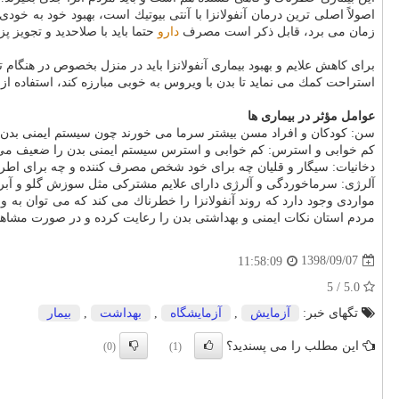
زمان می برد، قابل ذكر است مصرف
دارو
حتما باید با صلاحدید و تجویز 
برای كاهش علایم و بهبود بیماری آنفولانزا باید در منزل بخصوص در هنگا
استراحت كمك می نماید تا بدن با ویروس به خوبی مبارزه كند، استفاده از
عوامل مؤثر در بیماری ها
سن: كودكان و افراد مسن بیشتر سرما می خورند چون سیستم ایمنی بدن آنه
كم خوابی و استرس: كم خوابی و استرس سیستم ایمنی بدن را ضعیف می كنن
دخانیات: سیگار و قلیان چه برای خود شخص مصرف كننده و چه برای اطرافی
آلرژی: سرماخوردگی و آلرژی دارای علایم مشتركی مثل سوزش گلو و آبریز
مواردی وجود دارد كه روند آنفولانزا را خطرناك می كند كه می توان ب
مردم استان نكات ایمنی و بهداشتی بدن را رعایت كرده و در صورت مشاهده
1398/09/07
11:58:09
5.0 / 5
تگهای خبر:
آزمایش
,
آزمایشگاه
,
بهداشت
,
بیمار
این مطلب را می پسندید؟
(0)
(1)