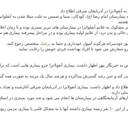
هستند
 مشكوك به علایم آنفلوانزا در بیمارستان های تبریز بستری بوده و تا زمان اع
، بی حالی و بدن درد، از علایم اولیه بیماری بوده و در مراحل پیشرفته بیماری
ریق خودسرانه هرگونه آمپول خودداری و حتما به
پزشك
متخصص رجوع كنند.
ین رو سفارش می شود تا افراد بهداشت فردی خویش را رعایت نمایند.
ص به خبرنگار مهر اظهار داشت: بیماری آنفولانزا جزو بیماری هایی است كه ب
می كند و حین رشد گسترش پیداكرده و هرچند سال یك مرتبه به صورت همه گیر و
اع داد و اظهار داشت: بیماری آنفولانزا در آذربایجان شرقی آغازشده و تعداد
لی دارند.
مدیر گروه بیماری های واگیر دانشگاه علوم پزشكی تبریز اضافه كرد: ۹ نفر از این ۱۰ نفر زمینه بیماری داشتن