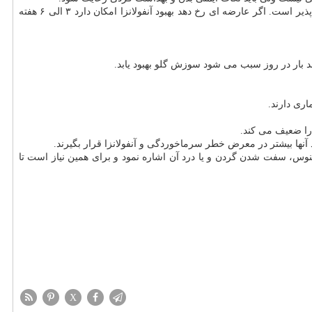
اصولاً اصلی ترین درمان آنفولانزا با آنتی بیوتیك است، بهبود خود به خودی آنفولانزا در عرض ۷ الی ۱۰ روز درصورتی كه هیچ عارضه ای رخ ندهد امكان پذیر است. اگر عارضه ای رخ دهد بهبود آنفولانزا امكان دارد ۳ الی ۶ هفته
د بار در روز سبب می شود سوزش گلو بهبود یابد.
ری دارند.
 را ضعیف می كند.
نها بیشتر در معرض خطر سرماخوردگی و آنفولانزا قرار بگیرند.
وس، سفت شدن گردن و یا درد آن اشاره نمود و برای همین نیاز است تا
X