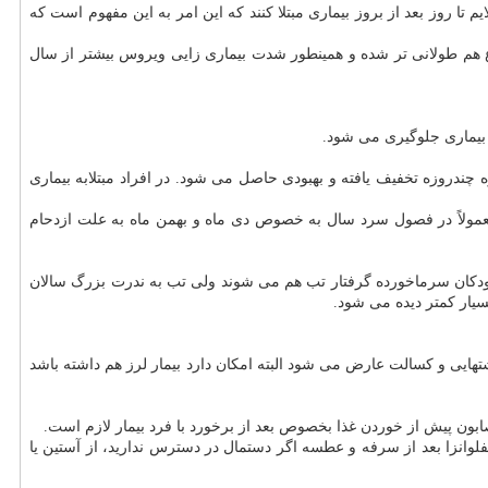
م تا روز بعد از بروز بیماری مبتلا كنند كه این امر به این مفهوم است كه
ع هم طولانی تر شده و همینطور شدت بیماری زایی ویروس بیشتر از سال
ندروزه تخفیف یافته و بهبودی حاصل می شود. در افراد مبتلابه بیماری
ل سرد سال به خصوص دی ماه و بهمن ماه به علت ازدحام بیشتر شیوع می یابدآنفولانزا توسط ویروسی بنام A یا B ایجاد و معمولاً در فصول سرد سال به خصوص دی ماه و بهمن ماه به علت ازدحام
كودكان سرماخورده گرفتار تب هم می شوند ولی تب به ندرت بزرگ سالان
سیار كمتر دیده می شود.
ینه، درد مفاصل، بی اشتهایی و كسالت عارض می شود البته امكان دارد بیمار لرز هم داشته باشد
یش از خوردن غذا بخصوص بعد از برخورد با فرد بیمار لازم است.
لوانزا بعد از سرفه و عطسه اگر دستمال در دسترس ندارید، از آستین یا