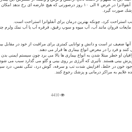
پزشك صورت گیرد.
م تب استراحت كرد، چونكه بهترین درمان برای آنفلوانزا استراحت است.
 مایعات فروان مانند آب، آب میوه و سوپ رقیق، قرقره آب یا آب نمك ولرم چن
ا ضعیف تر است و دانش و توانایی كمتری برای مراقبت از خود در مقابل بیما
د و فرد را در معرض انواع بیماری ها قرار می دهند.
ان او خطر مبتلا شدن به انواع بیماری ها بالا می برد چون سیستم ایمنی بدن
ش بینی هستند. تأثیری كه آلرژی بر روی بینی و گلو می گذارد سبب می شود آ
ه وجود خون در خلط، افزایش شدت تب و سرفه، گوش درد، تنگی نفس، درد سین
 علایم به مراكز درمانی و پزشك رجوع كنند.
4410