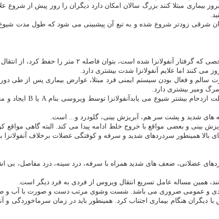
وز بیماری مبتلا كنند بزرگ سالان امكان دارد دیگران را روز پیش از شروع علای
د.
ایجان شرقی زودتر شروع شده و به تبع آن پیشبینی می شود كه طول مدت شیو
، بتوان فاصله ۲ متر را حفظ كرد، از انتقال بیماری جلوگیری می شود.
 می كنند اما علایم آنفولانزا شدت بیشتری دارد.
سالم و فعال بودن سیستم ایمنی فرد مبتلا، عوارض بیماری پس از طی دوره چ
رگ ومیر بیشتری دارد.
آنفولانزا معمولاً در فصو
های شدید و پشت سر هم، آبریزش بینی، گلودرد و... است.
زش بینی و بعضی مواقع با خروج خلط ادامه پیدا می كند. البته گاهی مواقع 
ی بالا همینطور سردردهای شدید و سرفه و كوفتگی عضلات برخلاف آنفولانزا ب
ئمی چون تب و گاه تب های بالای ۴۰ درجه، سردرد، دردهای عضلانی، ضعف های شدید همراه با سرفه، درد س
نند، همین مساله عامل تسریع انتقال ویروس از فردی به فرد دیگر است.
 و عمومی ضروری می باشد. شست وشوی مرتب دست و صورت با آب و صابون پ
 دیگران هنگام بیماری اجتناب كرد. همینطور باید در زمان سرماخوردگی و آنف