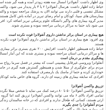
وی اظهار داشت: آنفولانزا امسال سه هفته زودتر آمده و همه گیر شده اس
خیاط زاده اظهار داشت: هرسال آنف
مشكل تنفسی و قلبی دارند می توانند الان به پزشك مراجعه نموده و واكسن 
بیمارستان های سینا، كودكان و امام رضای تبریز در آماده باش كامل هستند
مدیر گروه بیماری های واگیر دانشگاه علوم پزشكی تبریز اضافه كرد: افر
می شود باید حتما به مراكز درمانی مراجعه نموده و بستری شوند.
هیچ بیماری در استان براثر نداشتن داروی آنفولانزا فوت نكرده است
وی افزود: هیچ بیماری در استان براثر نداشتن داروی آنفولانزا فوت نكرده 
هستند.
ها و مراكز درمانی استان مراجعه نموده و بستری شدند كه این آمار امسال
پیشگیری مقدم بر درمان است
آنفلوانزا ویروسی غیرقابل پیشبینی است كه بیشتر در فصل سرما رواج می
مردم برای جلوگیری از مبتلا شدن و همینطور گسترش همه گیری در جامعه 
خودداری كرده و حتما از ماسك یك بارمصرف استفاده كنند.
افرادی كه سابقه بیماری های زمینه ای دارند، گروه های خاص مانند كودكان، سالمندان (افراد بالای ۶۵ سال) و افرادی كه دارای بیماری نقص ایمنی هستند
تزریق واكسن آنفولانزا
تزریق واكسن آنفولانزا ۵۰ تا ۸۰ درصد كمك می نماید تا شخص مبتلا نگردد و اگر هم بیمار شد نه تنها از شدت بیماری می كاهد بلكه طول دوره بیماری هم كاسته می شود.
ارثی هستند، كسانی كه طحال ندارند و افرادی كه در خانه سالمندان زندگی 
مردم آنفلوانزا را جدی بگیرند
این بیماری خطرناك و گاهی كشنده هم است و باید مردم آنرا جدی بگیرند.