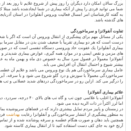
بزرگ سالان امكان دارد دیگران را روز پیش از شروع علایم تا روز بعد از بر
شما می توانید فردی را پیش از آنكه بیماری در شما ایجادشده باشد مبتلا كنی
به گفته كارشناسان امر امسال فعالیت ویروس آنفلوانزا در استان آذرب
های گذشته باشد.
تفاوت آنفولانزا و سرماخوردگی
یكی از مسائل مهم برای پیشگیری از انتقال ویروس آن است كه اگر با شخصی كه گرفتار آنفولانزا شده است
درست است كه هر دو بیماری تقریباً با ضعیف شدن بدن در مقابل سرما بروز
بیماری آنفلوانزا یك عفونت حاد ویروسی دستگاه تنفسی است كه در صورت 
های مزمن و نقص ایمنی و در موارد همه گیری، عوارض بیماری شدیدتر و م
بیشتر شیوع و احتمال انتقال آن افزایش می یابد.
عامل بیماری سرماخوردگی هم یك نوع ویروس می باشد و علایم آن عطسه 
سرماخوردگی معمولاً با سوزش و درد گلو شروع می شود و با سرفه، آبری
را درگیر می كند. ازاین رو در سرماخوردگی دردهای شدید عضلانی و تب ها
علائم بیماری آنفولانزا
آنفولانزا اغلب با علا
اما لرز اكثراً در ذات الریه دیده می شود.
در زمستان و پاییز مردم تمایل بیشتری دارند كه در فضاهای سرپوشیده بما
به منظور پیشگیری از انتشار سرماخوردگی و آنفلوانزا رعایت
بهداشت
فردی
همچنین باید دهان و صورت هنگام عطسه و سرفه پوشانده شده و از تماس با
آرنج خود به جای كف دست استفاده كنید تا از انتقال بیماری كاسته شود.