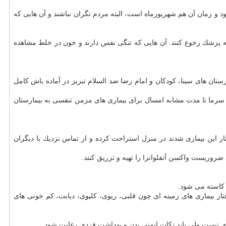
لبی و ریوی تزریق شود و زمان آن هم شهریورماه است، البته مردم نگران نباشند و آن هایی كه
 به پزشك رجوع كنند. آن هایی كه تنگی نفس دارند و خون در خلط مشاهده
ارستان های سینا، كودكان و امام رضا ضد السلام تبریز در آماده باش كامل
۲۰ نفری بستری براثر بیماری های مزمن تنفسی طی سال جاری را داشتیم. سال قبل ۸۰۰ نفر از آغاز فصل سرما تا مدت مشابه امسال برای بیماری های مزمن تنفسی به بیمارستان
ر این بیماری شدند در منزل استراحت كرده و از تماس نزدیك با دیگران
 اما گروه HIGH RISK (پرخطر) كه شامل افراد بالای ۶۵ سال، همینطور كسانی كه گرفتار بیماری های زمینه ای چون قلبی، ریوی، كلیوی، دیابت، كم خونی های
ری نیست ولی باید نكات ایمنی بدن و بهداشت فردی رعایت شود.