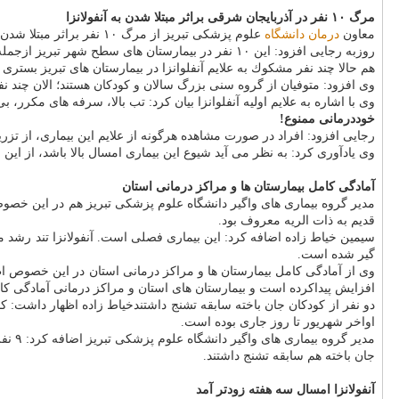
مرگ ۱۰ نفر در آذربایجان شرقی براثر مبتلا شدن به آنفولانزا
معاون
درمان
دانشگاه
علوم پزشكی تبریز از مرگ ۱۰ نفر براثر مبتلا شدن به آنفولانزا در آذربایجان شرقی اطلاع داد.
روزبه رجایی افزود: این ۱۰ نفر در بیمارستان های سطح شهر تبریز ازجمله بیمارستان امام رضا (ع)، كودكان، سینا و شمس به علت مبتلا شدن به آنفلوانزای نوع A جان خویش را ازدست داده اند.
هم حالا چند نفر مشكوك به علایم آنفلوانزا در بیمارستان های تبریز بستری 
وی افزود: متوفیان از گروه سنی بزرگ سالان و كودكان هستند؛ الان چند نفر
وی با اشاره به علایم اولیه آنفلوانزا بیان كرد: تب بالا، سرفه های مكرر
خوددرمانی ممنوع!
رجایی افزود: افراد در صورت مشاهده هرگونه از علایم این بیماری، از تز
وی یادآوری كرد: به نظر می آید شیوع این بیماری امسال بالا باشد، از ا
آمادگی كامل بیمارستان ها و مراكز درمانی استان
مدیر گروه بیماری های واگیر دانشگاه علوم پزشكی تبریز هم در این خصو
قدیم به ذات الریه معروف بود.
سیمین خیاط زاده اضافه كرد: این بیماری فصلی است. آنفولانزا تند رشد 
گیر شده است.
وی از آمادگی كامل بیمارستان ها و مراكز درمانی استان در این خصوص اطل
افزایش پیداكرده است و بیمارستان های استان و مراكز درمانی آمادگی كام
اواخر شهریور تا روز جاری بوده است.
جان باخته هم سابقه تشنج داشتند.
آنفولانزا امسال سه هفته زودتر آمد