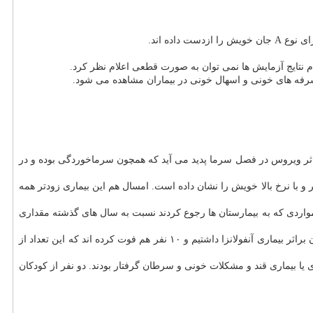
لام نتایج آزمایش ها نمی توان به صورت قطعی اعلام نظر كرد.
 هم سرفه های خونی و اسهال خونی در بیماران مشاهده می شود.
راثر ویروس در فصل سرما پدید می آید كه همچون سرماخوردگی بوده و در
 با نرخ بالا خویش را نشان داده است. امسال هم این بیماری زودتر همه
 مواردی كه به بیمارستان ها رجوع كردند نسبت به سال های گذشته مقداری
دو نفر از كودكان جان باخته سابقه تشنج داشتندخیاط زاده اظهار داشت: كارهای آزمایشگاهی در بیمارستان ها انجام می شود و چند مورد بستری در استان براثر بیماری آنفولانزا داشتیم و ۱۰ نفر هم فوت كرده اند كه این تعداد از
د آنها یا به مشكل قلبی یا بیماری مزمن ریوی یا بیماری قند و مشكلات خونی و سرطان گرفتار بودند. دو نفر از كودكان