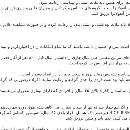
ت. برای همین باید نكات ایمنی و بهداشتی رعایت شود.
ولانزا ۲ یا ۳ بار پدیدار می شود، واكسن آنفولانزا باید به گروه های حساس و كودكان و بیماران ق
آنفولانزا تزریق كنند.
اد باید نكات بهداشتی و ایمنی بدن را رعایت كرده و در صورت مشاهده علایم
است. مردم اطمینان داشته باشند كه ما تمام امكانات را در اختیارداریم و بیم
خیاط زاده همینطور اظهار داشت: افزایش ۰
 به هزار نفر افزایش پیداكرده است.
 یابد و تشخیص زمان بروز و شدت بروز آن در افراد دشوار است.
باید بهداشت فردی را جدی گرفته و رعایت نمایند. افراد درصورتی كه گرفتا
 ضروریست واكسن آنفلوانزا را تهیه و تزریق كنند.
تمامی افراد بالای ۶ ماه می توانند واكسن آنفولانزا تزریق كنند
می كنند، حتما باید واكسن تزریق كنند.
 البته این به مفهوم از دست دادن آرامش و ترس و واهمه از گسترش این بیما