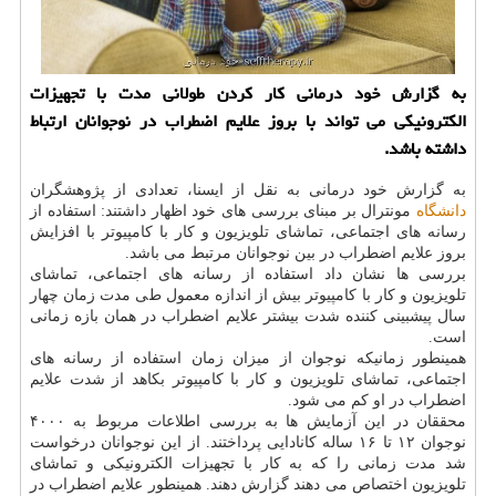
به گزارش خود درمانی كار كردن طولانی مدت با تجهیزات
الكترونیكی می تواند با بروز علایم اضطراب در نوجوانان ارتباط
داشته باشد.
به گزارش خود درمانی به نقل از ایسنا، تعدادی از پژوهشگران
دانشگاه
مونترال بر مبنای بررسی های خود اظهار داشتند: استفاده از
رسانه های اجتماعی، تماشای تلویزیون و كار با كامپیوتر با افزایش
بروز علایم اضطراب در بین نوجوانان مرتبط می باشد.
بررسی ها نشان داد استفاده از رسانه های اجتماعی، تماشای
تلویزیون و كار با كامپیوتر بیش از اندازه معمول طی مدت زمان چهار
سال پیشبینی كننده شدت بیشتر علایم اضطراب در همان بازه زمانی
است.
همینطور زمانیكه نوجوان از میزان زمان استفاده از رسانه های
اجتماعی، تماشای تلویزیون و كار با كامپیوتر بكاهد از شدت علایم
اضطراب در او كم می شود.
محققان در این آزمایش ها به بررسی اطلاعات مربوط به ۴۰۰۰
نوجوان ۱۲ تا ۱۶ ساله كانادایی پرداختند. از این نوجوانان درخواست
شد مدت زمانی را كه به كار با تجهیزات الكترونیكی و تماشای
تلویزیون اختصاص می دهند گزارش دهند. همینطور علایم اضطراب در