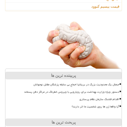
قیمت بیسیم کنوود
پربیننده ترین ها
جنجال یک محدودیت بزرگ در بریتانیا اجماع بی سابقه پزشکان مقابل نوجوانان
دستور ویژه وزارت بهداشت برای رویارویی با ویروس خطرناک در مراکز دفن پسماند
اقدام قشنگ سازمان نظام پرستاری
آیا واقعا ژن ها روی شخصیت ما اثر دارند؟
پربحث ترین ها