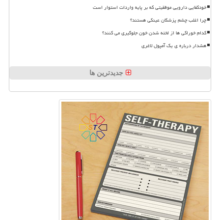
خودکفایی دارویی موفقیتی که بر پایه واردات استوار است
چرا اغلب چشم پزشکان عینکی هستند؟
کدام خوراکی ها از لخته شدن خون جلوگیری می کنند؟
هشدار درباره ی یک آمپول لاغری
جدیدترین ها