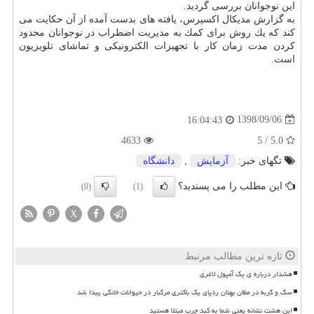
این نوجوانان بررسی گردید.
به گزارش مدیكال اكسپرس، یافته های بدست آمده از آن حكایت می
كند كه یك روش برای كمك به مدیریت اضطراب در نوجوانان محدود
كردن مدت زمان كار با تجهیزات الكترونیكی و تماشای تلویزیون
است.
1398/09/06
16:04:43
4633
5.0 / 5
تگهای خبر:
آزمایش
,
دانشگاه
این مطلب را می پسندید؟
(0)
(1)
X
تازه ترین مطالب مرتبط
هشدار درباره ی یک آمپول لاغری
سگ و گربه در مظان بهتان ردپای یک باکتری مرگبار در حیوانات خانگی پیدا شد
این هشت نشانه یعنی شما به کبد چرب مبتلا هستید